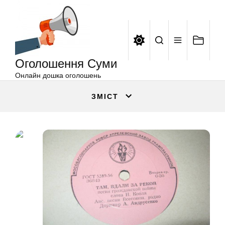
Оголошення
Перейти
Суми
до
вмісту
Оголошення Суми
Онлайн дошка оголошень
ЗМІСТ