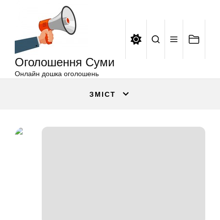
Оголошення
Перейти
Суми
до
вмісту
Оголошення Суми
Онлайн дошка оголошень
ЗМІСТ