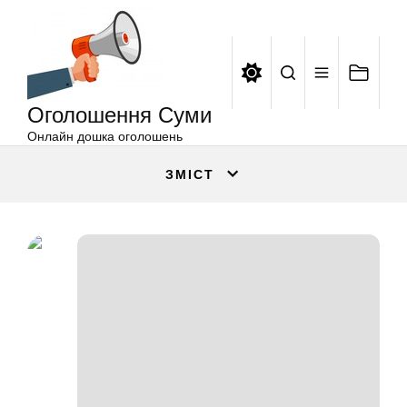
Оголошення
Перейти
Суми
до
вмісту
Оголошення Суми
Онлайн дошка оголошень
ЗМІСТ