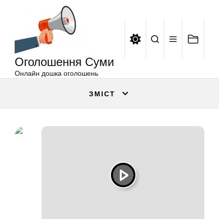
Оголошення
Перейти
Суми
до
вмісту
Оголошення Суми
Онлайн дошка оголошень
ЗМІСТ