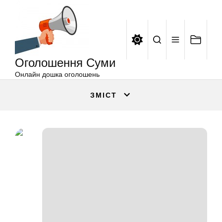
Оголошення
Перейти
Суми
до
вмісту
Оголошення Суми
Онлайн дошка оголошень
ЗМІСТ