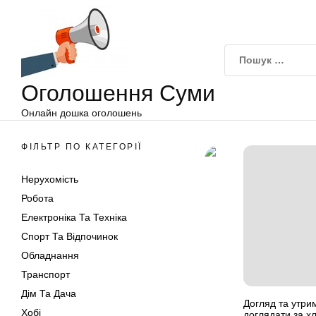
Оголошення
Перейти
Суми
до
вмісту
Оголошення Суми
Онлайн дошка оголошень
ФІЛЬТР ПО КАТЕГОРІЇ
Нерухомість
Робота
Електроніка Та Техніка
Спорт Та Відпочинок
Обладнання
Транспорт
Дім Та Дача
Догляд та утри
Хобі
доглядати за х