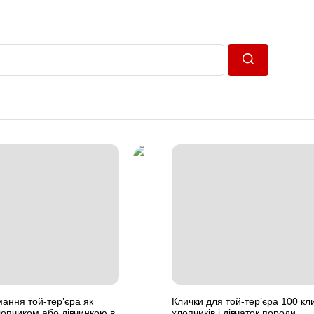
Пошук
мання той-тер’єра як
Клички для той-тер’єра 100 кл
лопчиком або дівчинкою в
хлопчиків і дівчаток породи