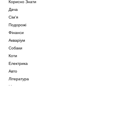
Корисно Знати
Дача
Сім'я
Подорожі
Фінанси
Акваріум
Собаки
Коти
Електрика
Авто
Література
Музика
Дозвілля
Кіно
Мапа сайту
Своїми Руками
Тварини
Авторське право © 202
Поради