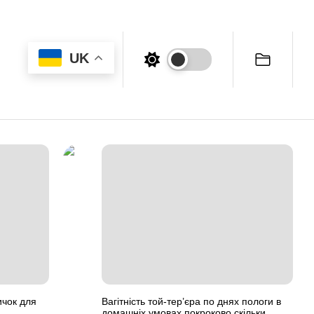
UK
ичок для
Вагітність той-тер’єра по днях пологи в
домашніх умовах покроково скільки