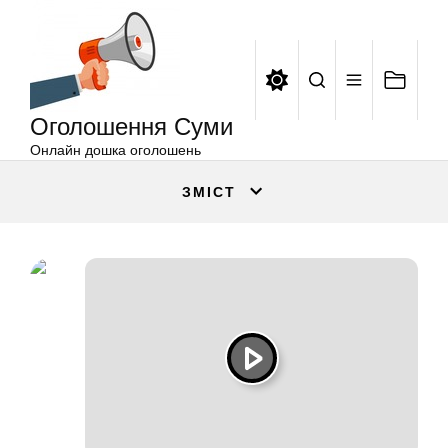
Оголошення
Перейти
Суми
до
вмісту
Оголошення Суми
Онлайн дошка оголошень
ЗМІСТ