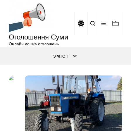
Оголошення
Перейти
Суми
до
вмісту
Оголошення Суми
Онлайн дошка оголошень
ЗМІСТ