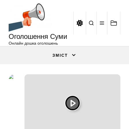
Оголошення
Перейти
Суми
до
вмісту
Оголошення Суми
Онлайн дошка оголошень
ЗМІСТ