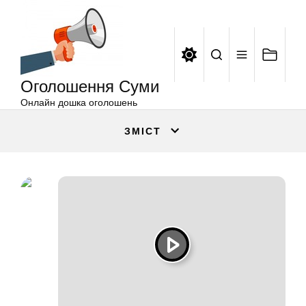
Оголошення
Перейти
Суми
до
вмісту
Оголошення Суми
Онлайн дошка оголошень
ЗМІСТ