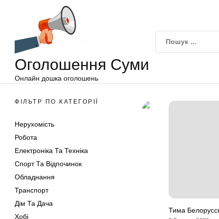
Оголошення
Перейти
Суми
до
вмісту
Оголошення Суми
Онлайн дошка оголошень
ФІЛЬТР ПО КАТЕГОРІЇ
Нерухомість
Робота
Електроніка Та Техніка
Спорт Та Відпочинок
Обладнання
Транспорт
Дім Та Дача
Тима Белорусск
Хобі