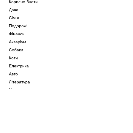
Корисно Знати
Дача
Сім'я
Подорожі
Фінанси
Акваріум
Собаки
Коти
Електрика
Авто
Література
Музика
Дозвілля
Кіно
Мапа сайту
Своїми Руками
Тварини
Авторське право © 202
Поради