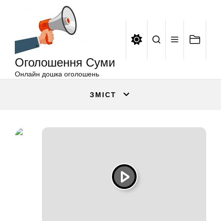
Оголошення
Перейти
Суми
до
вмісту
Оголошення Суми
Онлайн дошка оголошень
ЗМІСТ