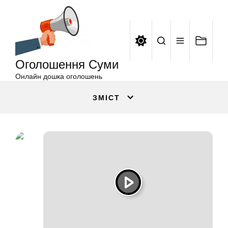
Оголошення
Перейти
Суми
до
вмісту
Оголошення Суми
Онлайн дошка оголошень
ЗМІСТ