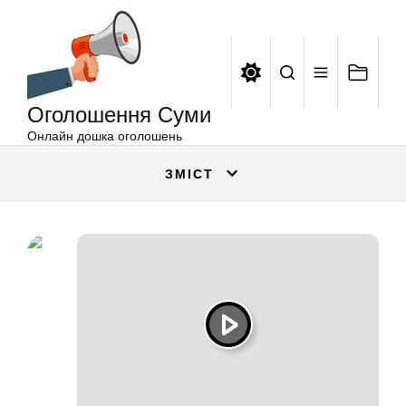
Оголошення
Перейти
Суми
до
вмісту
Оголошення Суми
Онлайн дошка оголошень
ЗМІСТ