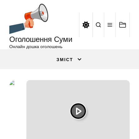
Оголошення
Перейти
Суми
до
вмісту
Оголошення Суми
Онлайн дошка оголошень
ЗМІСТ