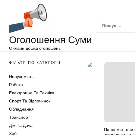
Оголошення
Перейти
Суми
до
вмісту
Оголошення Суми
Онлайн дошка оголошень
ФІЛЬТР ПО КАТЕГОРІЇ
Нерухомість
Робота
Електроніка Та Техніка
Спорт Та Відпочинок
Обладнання
Транспорт
Дім Та Дача
Пандемія топит
Хобі
зміцненню дол