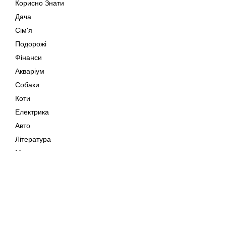
Корисно Знати
Дача
Сім'я
Подорожі
Фінанси
Акваріум
Собаки
Коти
Електрика
Авто
Література
Музика
Дозвілля
Кіно
Мапа сайту
Своїми Руками
Тварини
Авторське право © 202
Поради