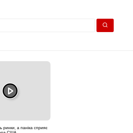
Пошук
ь ринки, а паніка сприяє
ара США