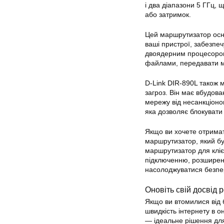
і два діапазони 5 ГГц, 
або затримок.
Цей маршрутизатор осн
ваші пристрої, забезпеч
двоядерним процесором
файлами, передавати му
D-Link DIR-890L також 
загроз. Він має вбудо
мережу від несанкціоно
яка дозволяє блокувати 
Якщо ви хочете отрима
маршрутизатор, який бу
маршрутизатор для кліє
підключенню, розширен
насолоджуватися безпер
Оновіть свій досвід 
Якщо ви втомилися від 
швидкість інтернету в 
— ідеальне рішення для