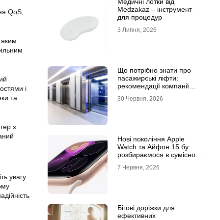
Медичні лотки від
Medzakaz – інструмент
ня QoS,
для процедур
3 Липня, 2026
 яким
тильним
Що потрібно знати про
пасажирські ліфти:
ий
рекомендації компанії
остями і
Leolift
еки та
30 Червня, 2026
тер з
аний
Нові покоління Apple
Watch та Айфон 15 бу:
розбираємося в сумісності
та налаштуваннях
7 Червня, 2026
екосистеми
ть увагу
ому
адійність
Бігові доріжки для
ефективних