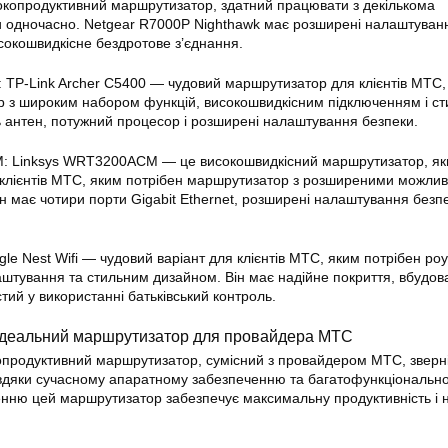
сокопродуктивний маршрутизатор, здатний працювати з декількома
и одночасно. Netgear R7000P Nighthawk має розширені налаштуван
сокошвидкісне бездротове з’
єднання
.
:
TP-Link Archer C5400
— чудовий маршрутизатор для клієнтів МТС,
р з широким набором функцій, високошвидкісним підключенням і с
ь антен, потужний процесор і розширені налаштування безпеки.
: Linksys WRT3200ACM — це високошвидкісний маршрутизатор, як
 клієнтів МТС, яким потрібен маршрутизатор з розширеними можлив
ін має чотири порти Gigabit Ethernet, розширені налаштування безп
ogle Nest Wifi — чудовий варіант для клієнтів МТС, яким потрібен роу
штування та стильним дизайном. Він має надійне покриття, вбудов
тий у використанні батьківський контроль.
деальний маршрутизатор для провайдера МТС
продуктивний маршрутизатор, сумісний з провайдером МТС, зверні
дяки сучасному апаратному забезпеченню та багатофункціональн
ню цей маршрутизатор забезпечує максимальну продуктивність і н