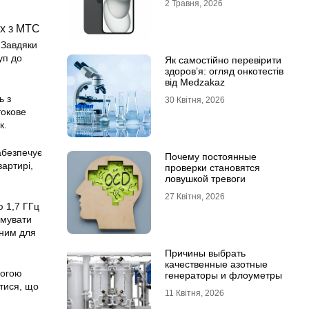
2 Травня, 2026
х з МТС
 Завдяки
уп до
Як самостійно перевірити
здоров’я: огляд онкотестів
від Medzakaz
ь з
30 Квітня, 2026
токове
к.
абезпечує
Почему постоянные
вартирі,
проверки становятся
ловушкой тревоги
27 Квітня, 2026
 1,7 ГГц
имувати
ьним для
Причины выбрать
качественные азотные
могою
генераторы и флоуметры
тися, що
11 Квітня, 2026