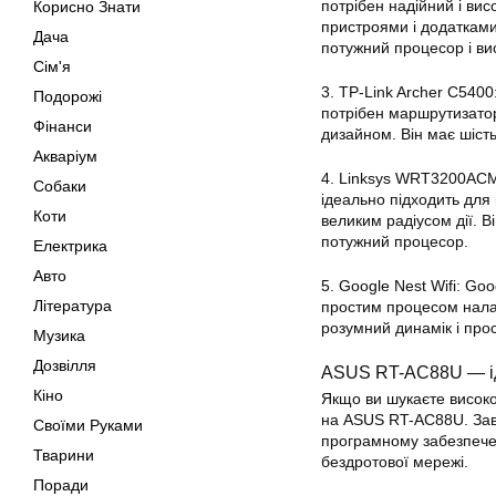
потрібен надійний і ви
Корисно Знати
пристроями і додаткам
Дача
потужний процесор і ви
Сім'я
3. TP-Link Archer C5400
Подорожі
потрібен маршрутизато
Фінанси
дизайном. Він має шіст
Акваріум
4. Linksys WRT3200ACM
Собаки
ідеально підходить для
Коти
великим радіусом дії. В
потужний процесор.
Електрика
Авто
5. Google Nest Wifi: Go
Література
простим процесом нала
розумний динамік і прос
Музика
Дозвілля
ASUS RT-AC88U — і
Кіно
Якщо ви шукаєте високо
на ASUS RT-AC88U. Зав
Своїми Руками
програмному забезпечен
Тварини
бездротової мережі.
Поради