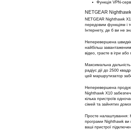
Функція VPN-серв
NETGEAR Nighthawk 
NETGEAR Nighthawk X10
передовим функціям і т
Інтернету, де б ви не з
Неперевершена швидкість
найбільш завантаженими
відео, граєте в ігри аб
Максимальна дальність 
радіус дії до 2500 квад
цей маршрутизатор забе
Неперевершена продукт
Nighthawk X10 забезпе
кілька пристроїв одноч
сімей та зайнятих домо
Просте налаштування: 
програми Nighthawk ви
ваші пристрої підключе