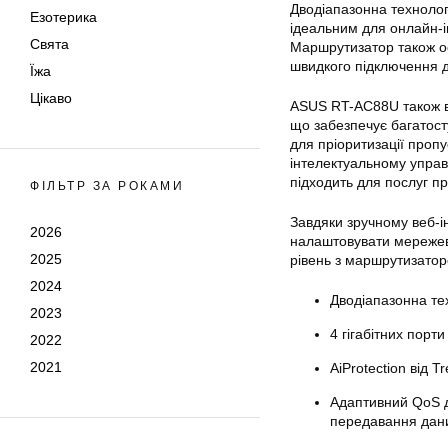
Дводіапазонна технолог
Езотерика
ідеальним для онлайн-і
Свята
Маршрутизатор також о
швидкого підключення д
Їжа
Цікаво
ASUS RT-AC88U також вкл
що забезпечує багатост
для пріоритизації пропу
інтелектуальному управ
підходить для послуг 
ФІЛЬТР ЗА РОКАМИ
Завдяки зручному веб-і
2026
налаштовувати мережев
2025
рівень з маршрутизато
2024
Дводіапазонна те
2023
4 гігабітних порт
2022
2021
AiProtection від T
Адаптивний QoS д
передавання дан