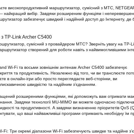
аєте високопродуктивний маршрутизатор, сумісний з МТС, NETGEA
— найкращий вибір. Завдяки розширеним функціям і неперевершен
шрутизатор забезпечує швидкий і надійний доступ до Інтернету, де 
 з
TP-Link Archer C5400
шрутизатор, сумісний з провайдером МТС? Зверніть увагу на
TP-Li
аршрутизатор створений для роботи навіть з найвимогливішими інт
Band Wi-Fi та восьми зовнішнім антенам Archer C5400 забезпечує
риття та продуктивність. Незалежно від того, чи ви транслюєте пот
єте в онлайн-ігри або просто переглядаєте веб-сторінки, ви
лискавичною швидкістю та надійним з’єднанням.
нащений розширеними функціями, які допоможуть вам отримати ма
днання
. Завдяки технології MU-MIMO ви можете одночасно підключа
идкості та продуктивності. А завдяки визначенню пріоритетів QoS (Qu
антувати, що ваші найважливіші програми отримають необхідну їм п
-Fi: Три окремі діапазони Wi-Fi забезпечують швидке та надійне з’