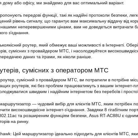
я дому або офісу, ми знайдемо для вас оптимальний варіант.
ропонують передові функції, такі як надійні протоколи безпеки, лег
ений рівень сигналу, що гарантує вам максимальну віддачу від ко
 з нашими неперевершеними цінами, вам не доведеться витрачати б
ого з’
єднання
.
коякісний роутер, який обмежує ваші можливості в Інтернеті. Обері
рів, сумісних з провайдером МТС, і насолоджуйтеся високошвидкі
передачею даних та іграми, як ніколи раніше.
утерів, сумісних з
оператором
МТС
роутер, сумісний з провайдером МТС, ви потрапили в потрібне міс
ращих роутерів, які без проблем працюватимуть з вашим інтернет-п
лоджуватися швидким і надійним інтернетом без перебоїв і простої
маршрутизатор — чудовий вибір для клієнтів МТС, яким потрібен п
чити високошвидкісне інтернет-з’
єднання
. Завдяки 8 гігабітним по
802.11ac та розширеним функціям безпеки, Asus RT-AC88U є одним
орів на ринку.
thawk: Цей маршрутизатор ідеально підходить для клієнтів МТС, як