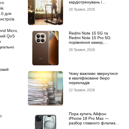
кардіотренувань і
ого
підтримки активного
ів.
28 Травня, 2026
способу життя
.0 для
истроїв.
end Micro,
Redmi Note 15 5G та
вний QoS
Redmi Note 15 Pro 5G:
и
порівняння камер,
деально
автономності та
28 Травня, 2026
продуктивності
новий
Чому важливо звернутися
в кваліфіковане бюро
перекладів
22 Травня, 2026
Пора купить Айфон:
о
iPhone 18 Pro Max —
разбор главного флагмана
современности