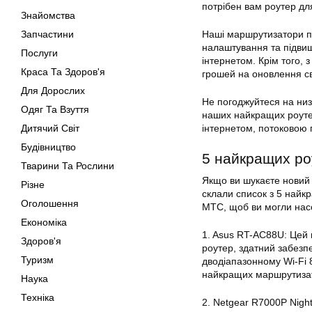
потрібен вам роутер дл
Знайомства
Запчастини
Наші
маршрутизатори
п
налаштування та підвищ
Послуги
інтернетом. Крім того,
Краса Та Здоров'я
грошей на оновлення св
Для Дорослих
Не погоджуйтеся на низь
Одяг Та Взуття
наших найкращих роуте
Дитячий Світ
інтернетом, потоковою 
Будівництво
5 найкращих ро
Тварини Та Рослини
Якщо ви шукаєте новий 
Різне
склали список з 5 найк
Оголошення
МТС, щоб ви могли насо
Економіка
1. Asus RT-AC88U: Цей 
Здоров'я
роутер, здатний забезпе
Туризм
дводіапазонному Wi-Fi 
найкращих маршрутизат
Наука
Техніка
2. Netgear R7000P Nigh