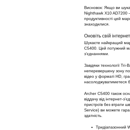
Висновок: Якщо ви шук
Nighthawk X10 AD7200 
продуктивності цей мар
знаходилися.
Оновіть свій інтернет
Шукаєте найкращий мар
C5400
. Цей потужний м
з’єднаннями.
Завдяки технології Tri-
неперевершену зону пок
відео у форматі HD, гра
насолоджуватиметеся б
Archer C5400 також ос
віддачу від інтернет-з’
є
пристроїв без втрати шв
Service) ви можете гар
здатність.
Тридіапазонний Wi