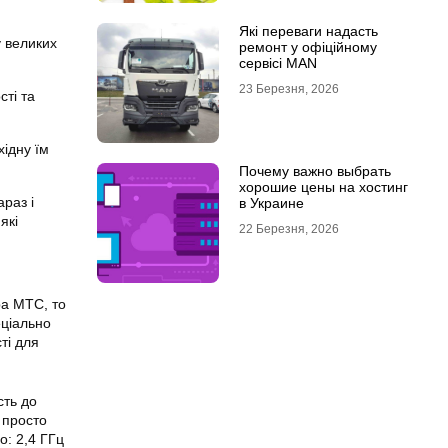
Які переваги надасть
у великих
ремонт у офіційному
сервісі MAN
23 Березня, 2026
ті та
ідну їм
Почему важно выбрать
хорошие цены на хостинг
араз і
в Украине
які
22 Березня, 2026
ра МТС, то
еціально
ті для
сть до
 просто
о: 2,4 ГГц