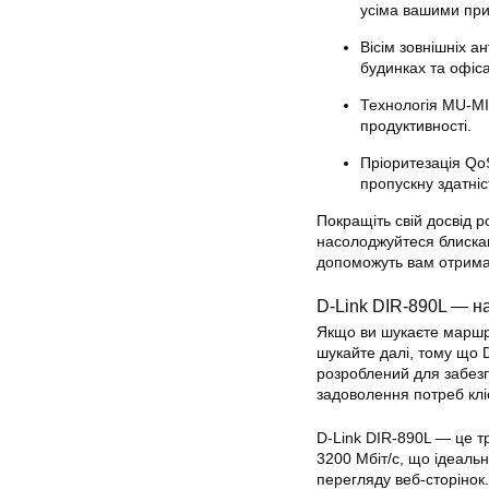
усіма вашими пр
Вісім зовнішніх а
будинках та офіса
Технологія MU-MI
продуктивності.
Пріоритезація Qo
пропускну здатніс
Покращіть свій досвід р
насолоджуйтеся блискав
допоможуть вам отримат
D-Link DIR-890L — 
Якщо ви шукаєте маршру
шукайте далі, тому що 
розроблений для забезп
задоволення потреб клі
D-Link DIR-890L — це т
3200 Мбіт/с, що ідеаль
перегляду веб-сторінок.