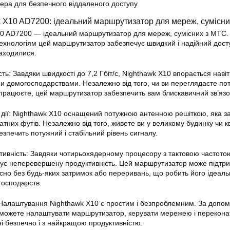
ера для безпечного віддаленого доступу
X10 AD7200: ідеальний маршрутизатор для мереж, сумісни
 AD7200 — ідеальний маршрутизатор для мереж, сумісних з МТС.
ехнологіям цей маршрутизатор забезпечує швидкий і надійний дост
находилися.
: Завдяки швидкості до 7,2 Гбіт/с, Nighthawk X10 впорається навіт
 домогосподарствами. Незалежно від того, чи ви переглядаєте по
о працюєте, цей маршрутизатор забезпечить вам блискавичний зв’язо
дії: Nighthawk X10 оснащений потужною антенною решіткою, яка з
ратних футів. Незалежно від того, живете ви у великому будинку чи к
зпечить потужний і стабільний рівень сигналу.
ивність: Завдяки чотирьохядерному процесору з тактовою частотою
чує неперевершену продуктивність. Цей маршрутизатор може підтр
асно без будь-яких затримок або переривань, що робить його ідеал
господарств.
Налаштування Nighthawk X10 є простим і безпроблемним. За допо
 можете налаштувати маршрутизатор, керувати мережею і перекона
ні безпечно і з найкращою продуктивністю.