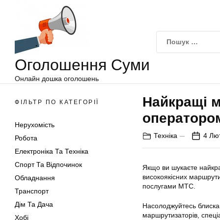
Оголошення
Перейти
Суми
до
вмісту
Оголошення Суми
Онлайн дошка оголошень
Найкращі м
ФІЛЬТР ПО КАТЕГОРІЇ
оператором
Нерухомість
Техніка
4 Лю
Робота
Електроніка Та Техніка
Спорт Та Відпочинок
Якщо ви шукаєте найкр
високоякісних маршрутиз
Обладнання
послугами МТС.
Транспорт
Дім Та Дача
Насолоджуйтесь блиска
маршрутизаторів, спеці
Хобі