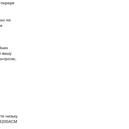
х перерв
ньо на
им
ійних
и вашу
контролю,
те низьку
RT3200ACM
.