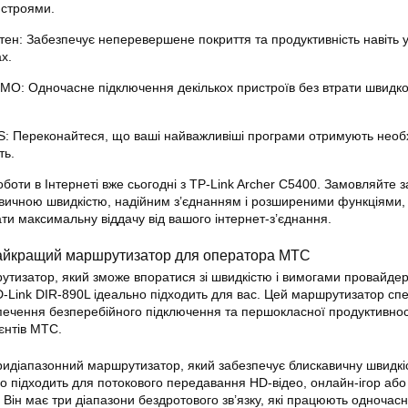
истроями.
нтен: Забезпечує неперевершене покриття та продуктивність навіть 
х.
MO: Одночасне підключення декількох пристроїв без втрати швидкос
S: Переконайтеся, що ваші найважливіші програми отримують необх
ть.
оботи в Інтернеті вже сьогодні з
TP-Link Archer C5400
. Замовляйте з
ичною швидкістю, надійним з’єднанням і розширеними функціями, 
и максимальну віддачу від вашого інтернет-з’
єднання
.
найкращий маршрутизатор для оператора МТС
тизатор, який зможе впоратися зі швидкістю і вимогами провайде
D-Link DIR-890L ідеально підходить для вас. Цей маршрутизатор сп
ечення безперебійного підключення та першокласної продуктивнос
єнтів МТС.
ридіапазонний маршрутизатор, який забезпечує блискавичну швидкі
но підходить для потокового передавання HD-відео, онлайн-ігор або
 Він має три діапазони бездротового зв’язку, які працюють одночасн