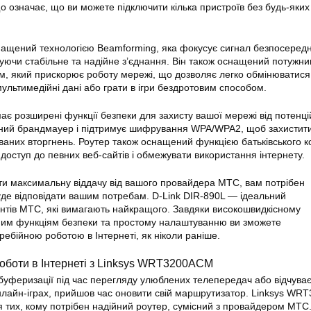
що означає, що ви можете підключити кілька пристроїв без будь-яки
ащений технологією Beamforming, яка фокусує сигнал безпосеред
уючи стабільне та надійне з’
єднання
. Він також оснащений потужн
, який прискорює роботу мережі, що дозволяє легко обмінюватися
льтимедійні дані або грати в ігри бездротовим способом.
має розширені функції безпеки для захисту вашої мережі від потенц
ваний брандмауер і підтримує шифрування WPA/WPA2, щоб захистит
ваних вторгнень. Роутер також оснащений функцією батьківського 
доступ до певних веб-сайтів і обмежувати використання інтернету.
ти максимальну віддачу від вашого провайдера МТС, вам потрібен
де відповідати вашим потребам. D-Link DIR-890L — ідеальний
нтів МТС, які вимагають найкращого. Завдяки високошвидкісному
им функціям безпеки та простому налаштуванню ви зможете
ебійною роботою в Інтернеті, як ніколи раніше.
роботи в Інтернеті з Linksys WRT3200ACM
буферизації під час перегляду улюблених телепередач або відчуває
онлайн-іграх, прийшов час оновити свій маршрутизатор. Linksys W
 тих, кому потрібен надійний роутер, сумісний з провайдером МТС