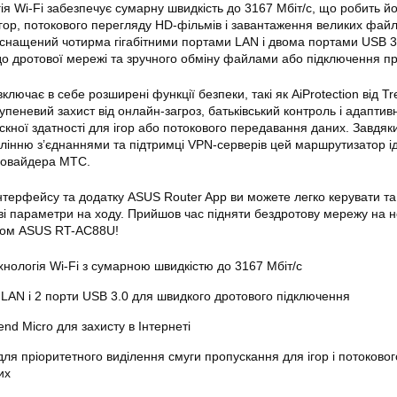
ія Wi-Fi забезпечує сумарну швидкість до 3167 Мбіт/с, що робить й
гор, потокового перегляду HD-фільмів і завантаження великих файл
снащений чотирма гігабітними портами LAN і двома портами USB 3
о дротової мережі та зручного обміну файлами або підключення пр
ючає в себе розширені функції безпеки, такі як AiProtection від Tr
упеневий захист від онлайн-загроз, батьківський контроль і адапти
скної здатності для ігор або потокового передавання даних. Завдяк
лінню з’єднаннями та підтримці VPN-серверів цей маршрутизатор і
провайдера МТС.
нтерфейсу та додатку ASUS Router App ви можете легко керувати та
і параметри на ходу. Прийшов час підняти бездротову мережу на 
ром ASUS RT-AC88U!
хнологія Wi-Fi з сумарною швидкістю до 3167 Мбіт/с
и LAN і 2 порти USB 3.0 для швидкого дротового підключення
rend Micro для захисту в Інтернеті
ля пріоритетного виділення смуги пропускання для ігор і потоковог
их