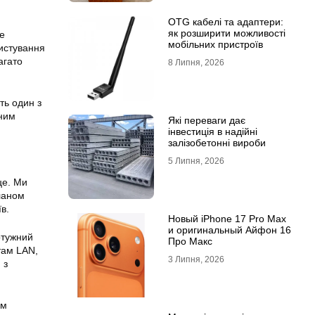
OTG кабелі та адаптери:
як розширити можливості
ке
мобільних пристроїв
ристування
агато
8 Липня, 2026
ть один з
сним
Які переваги дає
інвестиція в надійні
залізобетонні вироби
5 Липня, 2026
це. Ми
ланом
в.
Новый iPhone 17 Pro Max
и оригинальный Айфон 16
отужний
Про Макс
ртам LAN,
3 Липня, 2026
 з
им