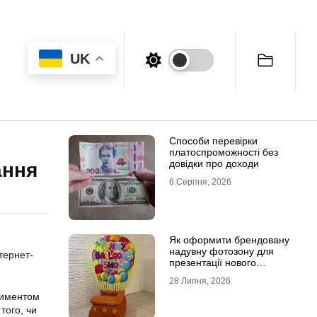
UK
Способи перевірки
платоспроможності без
довідки про доходи
ання
6 Серпня, 2026
Як оформити брендовану
надувну фотозону для
тернет-
презентації нового
продукту
28 Липня, 2026
тиментом
того, чи