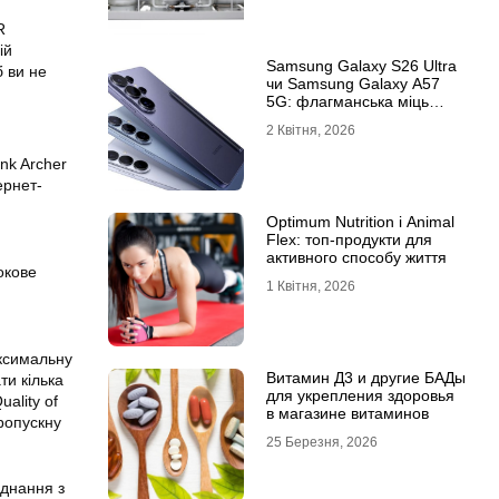
R
ій
Samsung Galaxy S26 Ultra
б ви не
чи Samsung Galaxy A57
5G: флагманська міць
проти доступності
2 Квітня, 2026
nk Archer
ернет-
Optimum Nutrition і Animal
Flex: топ-продукти для
активного способу життя
окове
1 Квітня, 2026
ксимальну
Витамин Д3 и другие БАДы
ти кілька
для укрепления здоровья
ality of
в магазине витаминов
ропускну
25 Березня, 2026
єднання
з