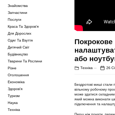
Знайомства
Запчастини
Послуги
Краса Та Здоров'я
Для Дорослих
Покрокове 
Одяг Та Взуття
Дитячий Світ
налаштуват
Будівництво
або ноутбу
Тварини Та Рослини
Техніка
26 С
Різне
Оголошення
Економіка
Бездротові миші стали 
Здоров'я
вільному робочому прос
може здатися складним 
Туризм
який можна виконати шви
Наука
підключення та налашту
Техніка
Перш ніж почати, перек