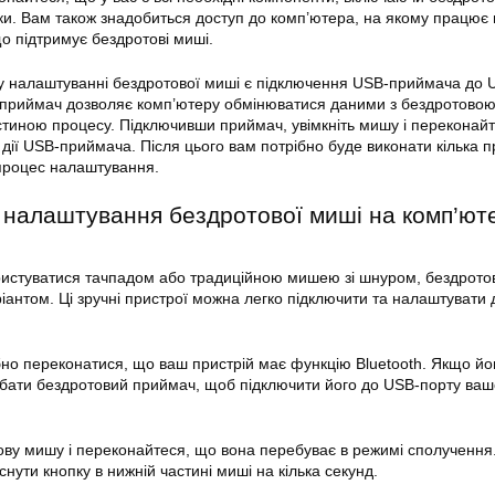
и. Вам також знадобиться доступ до комп’ютера, на якому працює 
 підтримує бездротові миші.
 у налаштуванні бездротової миші є підключення USB-приймача до 
приймач дозволяє комп’ютеру обмінюватися даними з бездротово
стиною процесу. Підключивши приймач, увімкніть мишу і переконай
 дії USB-приймача. Після цього вам потрібно буде виконати кілька 
 процес налаштування.
 налаштування бездротової миші на комп’юте
истуватися тачпадом або традиційною мишею зі шнуром, бездрот
іантом. Ці зручні пристрої можна легко підключити та налаштувати 
бно переконатися, що ваш пристрій має функцію Bluetooth. Якщо йо
дбати бездротовий приймач, щоб підключити його до USB-порту ваш
тову мишу і переконайтеся, що вона перебуває в режимі сполучення
снути кнопку в нижній частині миші на кілька секунд.