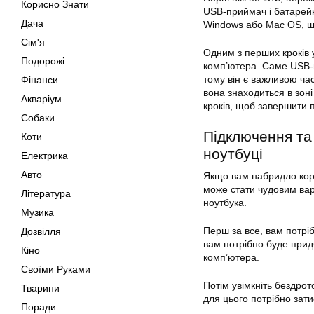
Корисно Знати
USB-приймач і батарейк
Дача
Windows або Mac OS, що
Сім'я
Одним з перших кроків
Подорожі
комп’ютера. Саме USB-
тому він є важливою ча
Фінанси
вона знаходиться в зоні
Акваріум
кроків, щоб завершити
Собаки
Підключення та
Коти
ноутбуці
Електрика
Авто
Якщо вам набридло кор
може стати чудовим вар
Література
ноутбука.
Музика
Перш за все, вам потрі
Дозвілля
вам потрібно буде при
Кіно
комп’ютера.
Своїми Руками
Потім увімкніть бездро
Тварини
для цього потрібно зати
Поради