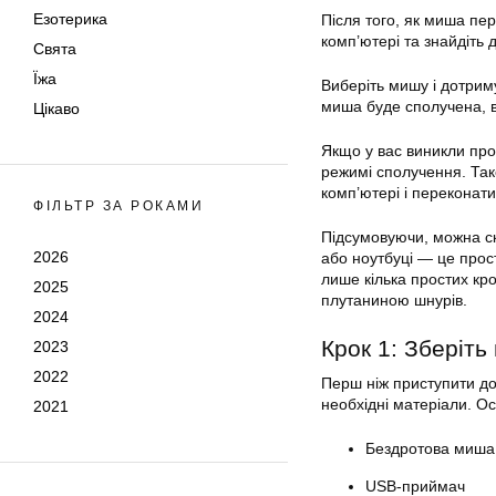
Езотерика
Після того, як миша пе
комп’ютері та знайдіть 
Свята
Їжа
Виберіть мишу і дотрим
миша буде сполучена, 
Цікаво
Якщо у вас виникли про
режимі сполучення. Так
комп’ютері і переконати
ФІЛЬТР ЗА РОКАМИ
Підсумовуючи, можна с
2026
або ноутбуці — це прос
лише кілька простих кр
2025
плутаниною шнурів.
2024
Крок 1: Зберіть
2023
2022
Перш ніж приступити до
необхідні матеріали. О
2021
Бездротова миша
USB-приймач