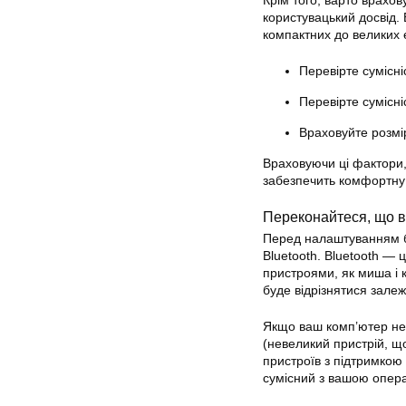
Крім того, варто врахо
користувацький досвід. 
компактних до великих
Перевірте сумісн
Перевірте сумісн
Враховуйте розмі
Враховуючи ці фактори,
забезпечить комфортну
Переконайтеся, що в
Перед налаштуванням б
Bluetooth. Bluetooth — 
пристроями, як миша і
буде відрізнятися залеж
Якщо ваш комп’ютер не 
(невеликий пристрій, щ
пристроїв з підтримкою
сумісний з вашою опера