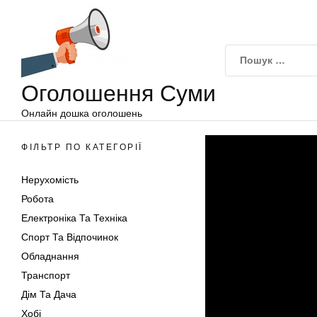
Оголошення
Перейти
Суми
до
вмісту
Оголошення Суми
Онлайн дошка оголошень
ФІЛЬТР ПО КАТЕГОРІЇ
Нерухомість
Робота
Електроніка Та Техніка
Спорт Та Відпочинок
Обладнання
Транспорт
Дім Та Дача
Хобі