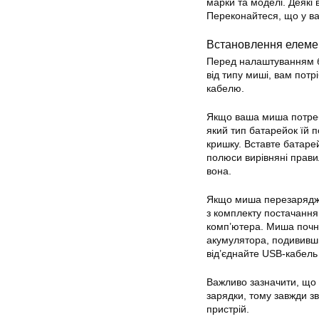
марки та моделі. Деякі
Переконайтеся, що у вас
Встановлення елеме
Перед налаштуванням б
від типу миші, вам пот
кабелю.
Якщо ваша миша потребу
який тип батарейок їй по
кришку. Вставте батарей
полюси вирівняні правил
вона.
Якщо миша перезаряджа
з комплекту постачання
комп’ютера. Миша почне
акумулятора, подививши
від’єднайте USB-кабель 
Важливо зазначити, що 
зарядки, тому завжди з
пристрій.