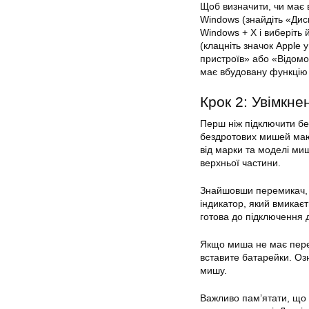
Щоб визначити, чи має 
Windows (знайдіть «Дис
Windows + X і виберіть 
(клацніть значок Apple 
пристроїв» або «Відомос
має вбудовану функцію 
Крок 2: Увімкне
Перш ніж підключити без
бездротових мишей маю
від марки та моделі ми
верхньої частини.
Знайшовши перемикач, п
індикатор, який вмикає
готова до підключення 
Якщо миша не має пере
вставите батарейки. Озн
мишу.
Важливо пам’ятати, що 