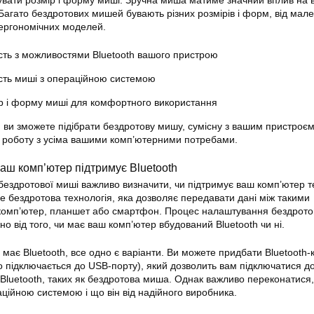
вувати розмір і форму миші. Зручна миша матиме значний вплив на 
Багато бездротових мишей бувають різних розмірів і форм, від мале
 ергономічних моделей.
ість з можливостями Bluetooth вашого пристрою
ість миші з операційною системою
р і форму миші для комфортного використання
 ви зможете підібрати бездротову мишу, сумісну з вашим пристроєм 
 роботу з усіма вашими комп’ютерними потребами.
аш комп’ютер підтримує Bluetooth
ездротової миші важливо визначити, чи підтримує ваш комп’ютер т
це бездротова технологія, яка дозволяє передавати дані між такими
 комп’ютер, планшет або смартфон. Процес налаштування бездрото
но від того, чи має ваш комп’ютер вбудований Bluetooth чи ні.
має Bluetooth, все одно є варіанти. Ви можете придбати Bluetooth-
о підключається до USB-порту), який дозволить вам підключатися д
 Bluetooth, таких як бездротова миша. Однак важливо переконатися,
ційною системою і що він від надійного виробника.