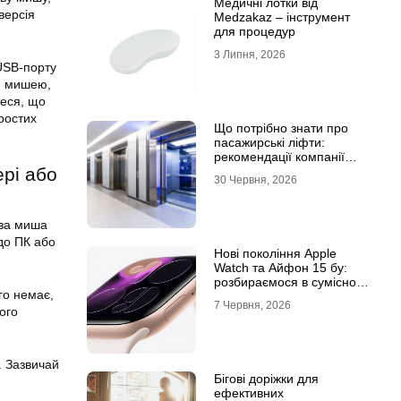
Медичні лотки від
версія
Medzakaz – інструмент
для процедур
3 Липня, 2026
USB-порту
ю мишею,
теся, що
простих
Що потрібно знати про
пасажирські ліфти:
рекомендації компанії
Leolift
рі або
30 Червня, 2026
ова миша
до ПК або
Нові покоління Apple
Watch та Айфон 15 бу:
розбираємося в сумісності
го немає,
та налаштуваннях
7 Червня, 2026
екосистеми
ого
. Зазвичай
Бігові доріжки для
ефективних