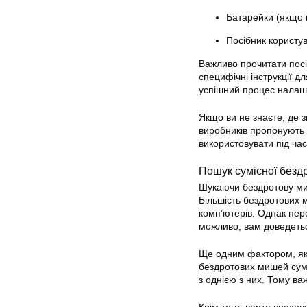
Батарейки (якщо 
Посібник користу
Важливо прочитати пос
специфічні інструкції д
успішний процес налаш
Якщо ви не знаєте, де з
виробників пропонують ц
використовувати під ча
Пошук сумісної безд
Шукаючи бездротову миш
Більшість бездротових 
комп’ютерів. Однак пер
можливо, вам доведеть
Ще одним фактором, яки
бездротових мишей сум
з однією з них. Тому в