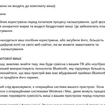
вони не входять до комплекту миші)
вача
ібник користувача перед початком процесу налаштування, щоб зроз
ля конкретної марки та моделі бездротової миші. Це забезпечить пла
тування.
находиться ваш посібник користувача, або загубили його, більшість
ифрові копії на своїх веб-сайтах, які ви можете завантажити та
с налаштування.
ротової миші
у, важливо знайти таку, яка буде сумісна з вашим ПК або ноутбук
мишей використовують технологію Bluetooth, яку підтримує більшіст
еконайтеся, що ваш пристрій вже має вбудований приймач Bluetooth
ся придбати його окремо.
й слід враховувати, є операційна система вашого пристрою. Хоча 
існі з операційними системами Windows і Mac, деякі можуть працю
ажливо перевірити сумісність миші з вашим пристроєм перед покупко