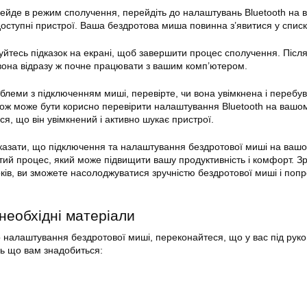
рейде в режим сполучення, перейдіть до налаштувань Bluetooth на
доступні пристрої. Ваша бездротова миша повинна з’явитися у списк
уйтесь підказок на екрані, щоб завершити процес сполучення. Після 
вона відразу ж почне працювати з вашим комп’ютером.
блеми з підключенням миші, перевірте, чи вона увімкнена і перебув
ож може бути корисно перевірити налаштування Bluetooth на вашо
ся, що він увімкнений і активно шукає пристрої.
казати, що підключення та налаштування бездротової миші на ваш
тий процес, який може підвищити вашу продуктивність і комфорт. 
оків, ви зможете насолоджуватися зручністю бездротової миші і поп
 необхідні матеріали
 налаштування бездротової миші, переконайтеся, що у вас під руко
сь що вам знадобиться: