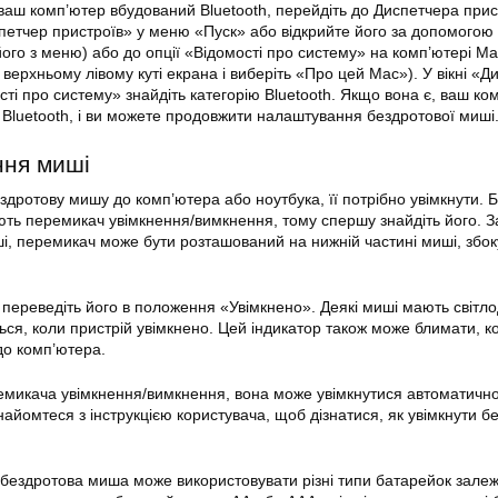
ваш комп’ютер вбудований Bluetooth, перейдіть до Диспетчера прис
петчер пристроїв» у меню «Пуск» або відкрийте його за допомогою
його з меню) або до опції «Відомості про систему» на комп’ютері M
у верхньому лівому куті екрана і виберіть «Про цей Mac»). У вікні «Д
ті про систему» знайдіть категорію Bluetooth. Якщо вона є, ваш ко
Bluetooth, і ви можете продовжити налаштування бездротової миші
ння миші
дротову мишу до комп’ютера або ноутбука, її потрібно увімкнути. Б
ть перемикач увімкнення/вимкнення, тому спершу знайдіть його. 
ші, перемикач може бути розташований на нижній частині миші, збок
ереведіть його в положення «Увімкнено». Деякі миші мають світл
ться, коли пристрій увімкнено. Цей індикатор також може блимати, 
до комп’ютера.
микача увімкнення/вимкнення, вона може увімкнутися автоматично
айомтеся з інструкцією користувача, щоб дізнатися, як увімкнути б
бездротова миша може використовувати різні типи батарейок залеж