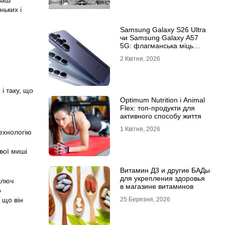
ваш
ньких і
Samsung Galaxy S26 Ultra
чи Samsung Galaxy A57
5G: флагманська міць
проти доступності
2 Квітня, 2026
і таку, що
Optimum Nutrition і Animal
Flex: топ-продукти для
активного способу життя
1 Квітня, 2026
ехнологію
вої миші
Витамин Д3 и другие БАДы
для укрепления здоровья
ключ
в магазине витаминов
о
25 Березня, 2026
 що він