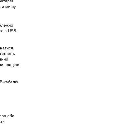
батареї.
ати мишу.
Залежно
огою USB-
знатися,
 зніміть
ивний
 чи працює
SB-кабелю
тора або
ати