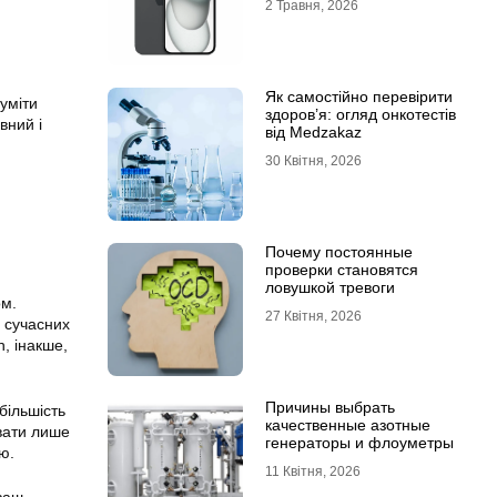
2 Травня, 2026
Як самостійно перевірити
уміти
здоров’я: огляд онкотестів
вний і
від Medzakaz
30 Квітня, 2026
Почему постоянные
проверки становятся
ловушкой тревоги
ом.
27 Квітня, 2026
ь сучасних
, інакше,
Причины выбрать
більшість
качественные азотные
вати лише
генераторы и флоуметры
ю.
11 Квітня, 2026