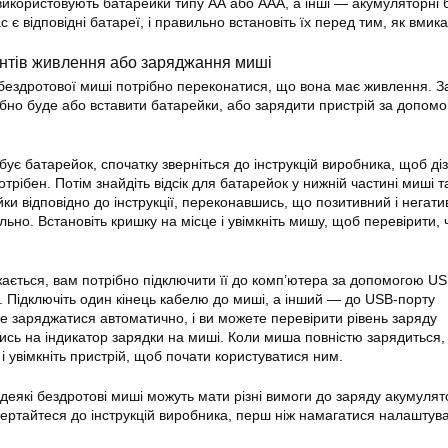
 використовують батарейки типу АА або ААА, а інші — акумуляторні 
 є відповідні батареї, і правильно встановіть їх перед тим, як вмик
нтів живлення або заряджання миші
ездротової миші потрібно переконатися, що вона має живлення. 
рібно буде або вставити батарейки, або зарядити пристрій за допом
є батарейок, спочатку зверніться до інструкцій виробника, щоб ді
трібен. Потім знайдіть відсік для батарейок у нижній частині миші та
ки відповідно до інструкції, переконавшись, що позитивний і негат
ьно. Встановіть кришку на місце і увімкніть мишу, щоб перевірити,
ється, вам потрібно підключити її до комп’ютера за допомогою U
. Підключіть один кінець кабелю до миші, а інший — до USB-порту
 заряджатися автоматично, і ви можете перевірити рівень заряду
сь на індикатор зарядки на миші. Коли миша повністю зарядиться,
і увімкніть пристрій, щоб почати користуватися ним.
деякі бездротові миші можуть мати різні вимоги до заряду акумуля
вертайтеся до інструкцій виробника, перш ніж намагатися налаштув