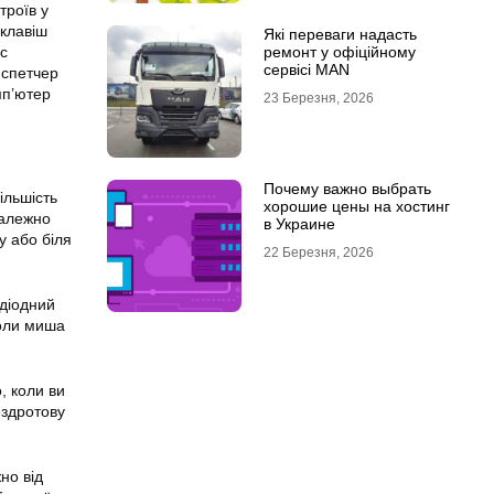
троїв у
 клавіш
Які переваги надасть
ремонт у офіційному
ac
сервісі MAN
испетчер
мп’ютер
23 Березня, 2026
.
Почему важно выбрать
ільшість
хорошие цены на хостинг
Залежно
в Украине
у або біля
22 Березня, 2026
одіодний
коли миша
, коли ви
ездротову
но від