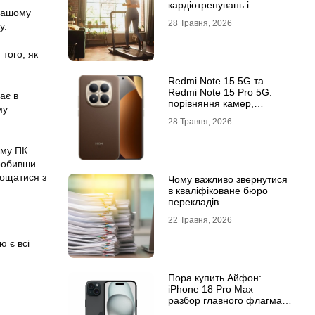
кардіотренувань і
 вашому
підтримки активного
28 Травня, 2026
у.
способу життя
того, як
Redmi Note 15 5G та
Redmi Note 15 Pro 5G:
ає в
порівняння камер,
му
автономності та
28 Травня, 2026
продуктивності
ому ПК
Зробивши
рощатися з
Чому важливо звернутися
в кваліфіковане бюро
перекладів
22 Травня, 2026
ю є всі
Пора купить Айфон:
iPhone 18 Pro Max —
разбор главного флагмана
современности