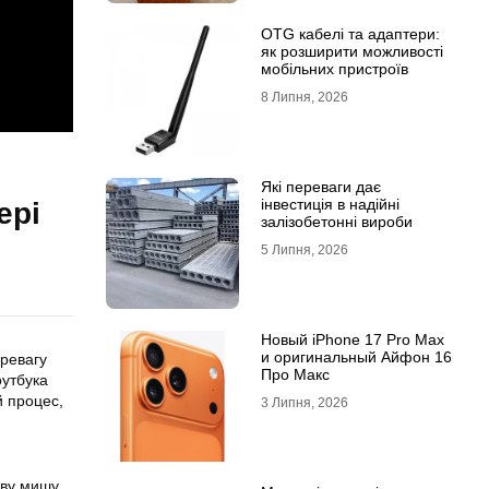
OTG кабелі та адаптери:
як розширити можливості
мобільних пристроїв
8 Липня, 2026
Які переваги дає
інвестиція в надійні
ері
залізобетонні вироби
5 Липня, 2026
Новый iPhone 17 Pro Max
и оригинальный Айфон 16
еревагу
Про Макс
оутбука
й процес,
3 Липня, 2026
ову мишу,