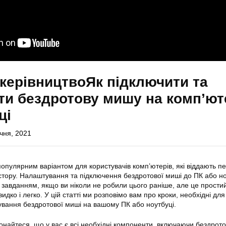
керівництвоЯк підключити та
и бездротову мишу на комп’ют
ці
ічня, 2021
популярним варіантом для користувачів комп’ютерів, які віддають п
тору. Налаштування та підключення бездротової миші до ПК або н
завданням, якщо ви ніколи не робили цього раніше, але це прости
дко і легко. У цій статті ми розповімо вам про кроки, необхідні для
вання бездротової миші на вашому ПК або ноутбуці.
онайтеся, що у вас є всі необхідні компоненти, включаючи бездрот