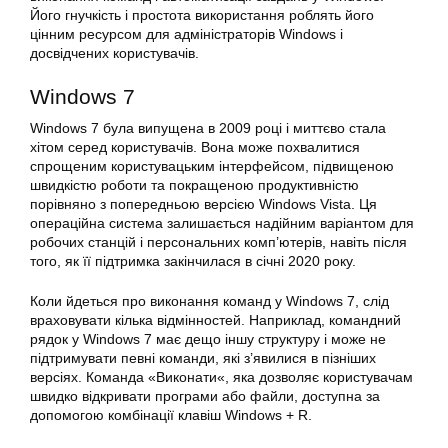
Його гнучкість і простота використання роблять його
цінним ресурсом для адміністраторів Windows і
досвідчених користувачів.
Windows
7
Windows
7 була випущена в 2009 році і миттєво стала
хітом серед користувачів. Вона може похвалитися
спрощеним користувацьким інтерфейсом, підвищеною
швидкістю роботи та покращеною продуктивністю
порівняно з попередньою версією Windows Vista. Ця
операційна система залишається надійним варіантом для
робочих станцій і персональних комп’ютерів, навіть після
того, як її підтримка закінчилася в січні 2020 року.
Коли йдеться про виконання команд у Windows 7, слід
враховувати кілька відмінностей. Наприклад, командний
рядок у Windows 7 має дещо іншу структуру і може не
підтримувати певні команди, які з’явилися в пізніших
версіях
. Команда «
Виконати
«, яка дозволяє користувачам
швидко відкривати програми або файли, доступна за
допомогою комбінації клавіш Windows + R.