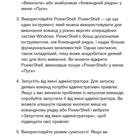
«Виконати» або знайшовши «Командний рядок» у
меню «Пуск».
Використовуйте PowerShell: PowerShell — це ще
один інструмент, який можна використовувати для
виконання команд у
різних версіях операційних
систем
Windows. PowerShell є більш досконалим
інструментом, ніж Командний рядок, і надає більше
функціональних можливостей. Однак синтаксис
також складніший, тому може знадобитися деякий
час для його вивчення. Ви можете відкрити
PowerShell, виконавши пошук «PowerShell» у меню
«Пуск».
Запустіть від імені адміністратора: Для запуску
деяких команд потрібні адміністративні привілеї.
Якщо у вас виникли проблеми із запуском команди,
спробуйте запустити її від імені адміністратора. Ви
можете клацнути правою кнопкою миші на
командному рядку або PowerShell і вибрати
«Запустити від імені адміністратора», щоб
підвищити свої привілеї.
Використовуйте режим сумісності: Якщо ви