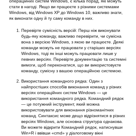
операційних систем
Windows, є кілька порад, які можуть
стати в нагоді. Якщо ви працюєте з різними системами
Windows, від Windows XP до Windows 10, важливо знати,
як виконати одну й ту саму
команду
в них.
Перевірте сумісність версій: Перш ніж виконувати
будь-яку
команду
, важливо перевірити, чи сумісна
вона з версією Windows, з якою ви працюєте. Деякі
команди можуть не працювати у старіших версіях
Windows
, тоді як інші можуть працювати лише у
певних версіях. Перевірте документацію та системні
вимоги, щоб переконатися, що ви використовуєте
команду
, сумісну з вашою операційною системою.
Використання командного рядка: Один з
найпростіших способів виконання команд у
різних
версіях
операційних систем
Windows — це
використання командного рядка. Командний рядок
— це потужний інструмент, який можна
використовувати для виконання різноманітних
команд. Синтаксис може дещо відрізнятися в різних
версіях
Windows, але основна структура однакова.
Ви можете відкрити Командний рядок, натиснувши
Win+R і ввівши «cmd» у діалоговому вікні