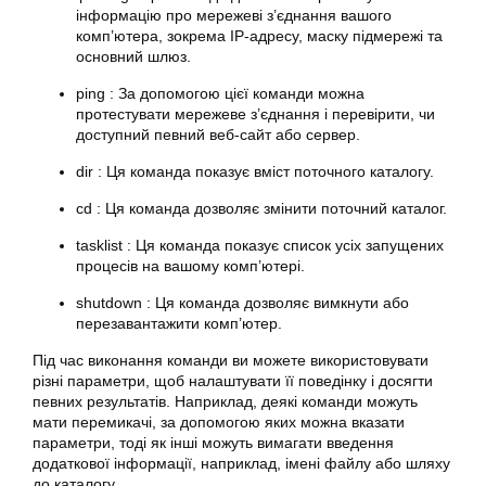
інформацію про мережеві з’єднання вашого
комп’ютера, зокрема IP-адресу, маску підмережі та
основний шлюз.
ping : За допомогою цієї команди можна
протестувати мережеве з’єднання і перевірити, чи
доступний певний веб-сайт або сервер.
dir : Ця команда показує вміст поточного каталогу.
cd : Ця команда дозволяє змінити поточний каталог.
tasklist : Ця команда показує список усіх запущених
процесів на вашому комп’ютері.
shutdown : Ця команда дозволяє вимкнути або
перезавантажити комп’ютер.
Під час виконання команди ви можете використовувати
різні параметри, щоб налаштувати її поведінку і досягти
певних результатів. Наприклад, деякі команди можуть
мати перемикачі, за допомогою яких можна вказати
параметри, тоді як інші можуть вимагати введення
додаткової інформації, наприклад, імені файлу або шляху
до каталогу.