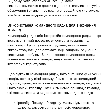
В цілому, хоча
Windows
XP все ще може
використовуватися в деяких сценаріях, важливо розуміти
обмеження і ризики, пов’язані з операційною системою,
яка більше не підтримується її виробником.
Використання командного рядка для виконання
команд
Командний рядок або інтерфейс командного рядка — це
інструмент, який дозволяє виконувати команди на
комп’ютері. Це потужний інструмент, який можна
використовувати для автоматизації завдань і усунення
системних проблем. За допомогою командного рядка
можна виконувати команди, недоступні в графічному
інтерфейсі користувача.
Щоб відкрити командний рядок, натисніть кнопку «Пуск» і
введіть «cmd» у вікні пошуку. Після того, як командний
рядок відкрито, ви можете виконувати команди, вводячи їх
і натискаючи клавішу Enter. Ось кілька прикладів команд,
які можна
виконати
за допомогою командного рядка:
ipconfig: Показує IP-адресу, маску підмережі та
шлюз за замовчуванням для всіх мережевих