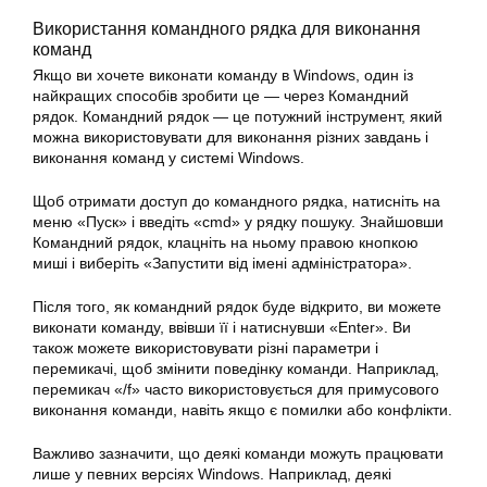
Використання командного рядка для виконання
команд
Якщо ви хочете
виконати команду
в Windows, один із
найкращих способів зробити це — через Командний
рядок. Командний рядок — це потужний інструмент, який
можна використовувати для виконання
різних
завдань і
виконання команд у системі Windows.
Щоб отримати доступ до командного рядка, натисніть на
меню «Пуск» і введіть «cmd» у рядку пошуку. Знайшовши
Командний рядок, клацніть на ньому правою кнопкою
миші і виберіть «Запустити від імені адміністратора».
Після того, як командний рядок буде відкрито, ви можете
виконати
команду, ввівши її і натиснувши «Enter». Ви
також можете використовувати різні параметри і
перемикачі, щоб змінити поведінку команди. Наприклад,
перемикач «/f» часто використовується для примусового
виконання команди, навіть якщо є помилки або конфлікти.
Важливо зазначити, що деякі команди можуть працювати
лише у певних
версіях
Windows. Наприклад, деякі