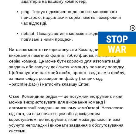
адаптерів на вашому комп’ютері.
ping: Тестує підключення до іншого мережевого
пристрою, надсилаючи серію пакетів і вимірюючи
час відповіді.
netstat: Показує активні мережеві з’єднання, порти і
пов’язані з ними процеси.
Ви також можете використовувати Командний рядок для
виконання пакетних файлів, тобто файлів, які містять
серію команд. Це може бути корисно для автоматизації
завдань або запуску декількох команд у певному порядку.
Щоб запустити пакетний файл, просто введіть ім’я файлу,
за яким слідує розширення файлу (наприклад,
«batchfile.bat») і натисніть клавішу Enter.
Отже, Командний рядок — це потужний інструмент, який
можна використовувати для виконання команд і
автоматизації завдань на вашому комп’ютері. Незалежно
від того, чи є ви початківцем або досвідченим
користувачем, це інструмент, який може допомогти вам
усунути неполадки і
виконати
завдання з обслуговування
системи.