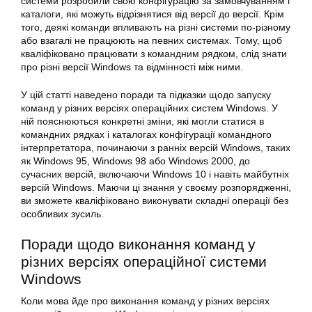
системи розробили свою конфігурацію за замовчуванням і
каталоги, які можуть відрізнятися від версії до версії. Крім
того, деякі команди впливають на різні системи по-різному
або взагалі не працюють на певних системах. Тому, щоб
кваліфіковано працювати з командним рядком, слід знати
про різні версії Windows та відмінності між ними.
У цій статті наведено поради та підказки щодо запуску
команд у
різних версіях операційних систем
Windows. У
ній пояснюються конкретні зміни, які могли статися в
командних рядках і каталогах конфігурації командного
інтерпретатора, починаючи з ранніх версій Windows, таких
як Windows 95, Windows 98 або Windows 2000, до
сучасних версій, включаючи Windows 10 і навіть майбутніх
версій Windows. Маючи ці знання у своєму розпорядженні,
ви зможете кваліфіковано виконувати складні операції без
особливих зусиль.
Поради щодо виконання команд у
різних версіях
операційної системи
Windows
Коли мова йде про виконання команд у різних
версіях