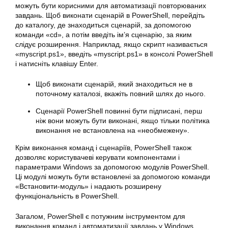
можуть бути корисними для автоматизації повторюваних
завдань. Щоб виконати сценарій в PowerShell, перейдіть
до каталогу, де знаходиться сценарій, за допомогою
команди «cd», а потім введіть ім’я сценарію, за яким
слідує розширення. Наприклад, якщо скрипт називається
«myscript.ps1», введіть «myscript.ps1» в консолі PowerShell
і натисніть клавішу Enter.
Щоб
виконати
сценарій, який знаходиться не в
поточному каталозі, вкажіть повний шлях до нього.
Сценарії PowerShell повинні бути підписані, перш
ніж вони можуть бути виконані, якщо тільки політика
виконання не встановлена на «необмежену».
Крім виконання команд і сценаріїв, PowerShell також
дозволяє користувачеві керувати компонентами і
параметрами Windows за допомогою модулів PowerShell.
Ці модулі можуть бути встановлені за допомогою команди
«Встановити-модуль» і надають розширену
функціональність в PowerShell.
Загалом, PowerShell є потужним інструментом для
виконання команд і автоматизації завдань у Windows.