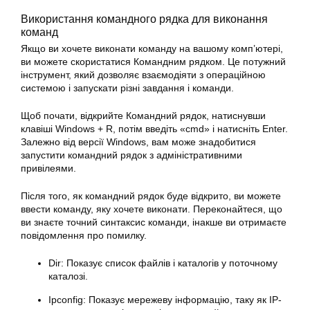
Використання командного рядка для виконання
команд
Якщо ви хочете виконати
команду
на вашому комп’ютері,
ви можете скористатися Командним рядком. Це потужний
інструмент, який дозволяє взаємодіяти з операційною
системою і запускати різні завдання і команди.
Щоб почати, відкрийте Командний рядок, натиснувши
клавіші Windows + R, потім введіть «cmd» і натисніть Enter.
Залежно від версії Windows, вам може знадобитися
запустити командний рядок з адміністративними
привілеями.
Після того, як командний рядок буде відкрито, ви можете
ввести
команду
, яку хочете
виконати
. Переконайтеся, що
ви знаєте точний синтаксис команди, інакше ви отримаєте
повідомлення про помилку.
Dir: Показує список файлів і каталогів у поточному
каталозі.
Ipconfig: Показує мережеву інформацію, таку як IP-