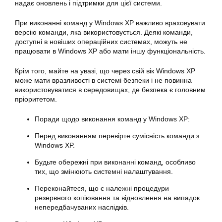
надає оновлень і підтримки для цієї системи.
При виконанні команд у
Windows
XP важливо враховувати
версію команди, яка використовується. Деякі команди,
доступні в новіших
операційних
системах, можуть не
працювати в
Windows
XP або мати іншу функціональність.
Крім того, майте на увазі, що через свій вік Windows XP
може мати вразливості в системі безпеки і не повинна
використовуватися в середовищах, де безпека є головним
пріоритетом.
Поради щодо виконання команд у Windows XP:
Перед виконанням перевірте сумісність команди з
Windows
XP.
Будьте обережні при виконанні команд, особливо
тих, що змінюють системні налаштування.
Переконайтеся, що є належні процедури
резервного копіювання та відновлення на випадок
непередбачуваних наслідків.