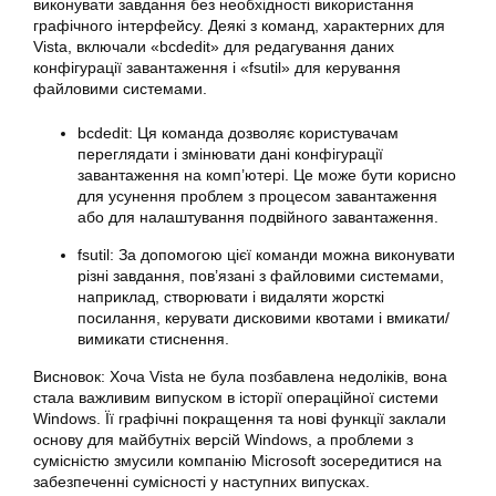
виконувати завдання без необхідності використання
графічного інтерфейсу. Деякі з команд, характерних для
Vista, включали «bcdedit» для редагування даних
конфігурації завантаження і «fsutil» для керування
файловими системами.
bcdedit: Ця команда дозволяє користувачам
переглядати і змінювати дані конфігурації
завантаження на комп’ютері. Це може бути корисно
для усунення проблем з процесом завантаження
або для налаштування подвійного завантаження.
fsutil: За допомогою цієї команди можна виконувати
різні завдання, пов’язані з файловими системами,
наприклад, створювати і видаляти жорсткі
посилання, керувати дисковими квотами і вмикати/
вимикати стиснення.
Висновок: Хоча Vista не була позбавлена недоліків, вона
стала важливим випуском в історії операційної системи
Windows. Її графічні покращення та нові функції заклали
основу для майбутніх версій Windows, а проблеми з
сумісністю змусили компанію Microsoft зосередитися на
забезпеченні сумісності у наступних випусках.