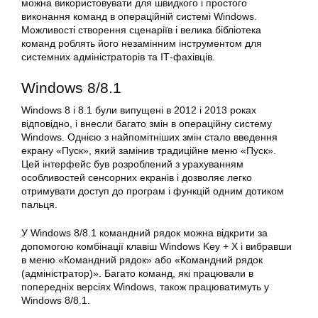
можна використовувати для швидкого і простого
виконання команд в операційній системі Windows.
Можливості створення сценаріїв і велика бібліотека
команд роблять його незамінним інструментом для
системних адміністраторів та ІТ-фахівців.
Windows 8/8.1
Windows 8 і 8.1 були випущені в 2012 і 2013 роках
відповідно, і внесли багато змін в операційну систему
Windows. Однією з найпомітніших змін стало введення
екрану «Пуск», який замінив традиційне меню «Пуск».
Цей інтерфейс був розроблений з урахуванням
особливостей сенсорних екранів і дозволяє легко
отримувати доступ до програм і функцій одним дотиком
пальця.
У Windows 8/8.1 командний рядок можна відкрити за
допомогою комбінації клавіш Windows Key + X і вибравши
в меню «Командний рядок» або «Командний рядок
(адміністратор)». Багато команд, які працювали в
попередніх
версіях
Windows, також працюватимуть у
Windows 8/8.1.