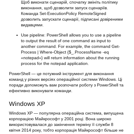
Щоб виконати сценарій, спочатку змініть політику
виконання, щоб дозволити запуск сценаріїв.
Команда Set-ExecutionPolicy RemoteSigned
дозволить запускати сценарії, підписані довіреними
видавцями.
Use pipeline: PowerShell allows you to use a pipeline
to output the result of one command as input to
another command. For example, the command Get-
Process | Where-Object {$_.ProcessName -eq
«notepad»} will return information about the running
process for the notepad application.
PowerShell — це потужний інструмент для виконання
команд у
різних
версіях операційної системи Windows. Ці
поради допоможуть вам розпочати роботу з PowerShell та
ефективно виконувати команди.
Windows XP
Windows XP — популярна операційна система, випущена
корпорацією Майкрософт у 2001 році. Вона широко
використовувалася до закінчення терміну її служби 8
квітня 2014 року, тобто корпорація Майкрософт більше не