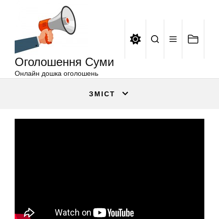
Оголошення
Перейти
Суми
до
вмісту
Оголошення Суми
Онлайн дошка оголошень
ЗМІСТ