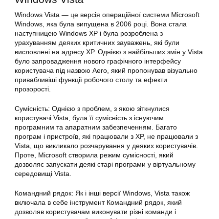
Windows
Vista — це версія операційної системи Microsoft
Windows, яка була випущена в 2006 році. Вона стала
наступницею Windows XP і була розроблена з
урахуванням деяких критичних зауважень, які були
висловлені на адресу XP. Однією з найбільших змін у Vista
було запровадження нового графічного інтерфейсу
користувача під назвою Aero, який пропонував візуально
привабливіші функції робочого столу та ефекти
прозорості.
Сумісність: Однією з проблем, з якою зіткнулися
користувачі Vista, була її сумісність з існуючим
програмним та апаратним забезпеченням. Багато
програм і пристроїв, які працювали з XP, не працювали з
Vista, що викликало розчарування у деяких користувачів.
Проте, Microsoft створила режим сумісності, який
дозволяє запускати деякі старі програми у віртуальному
середовищі Vista.
Командний рядок: Як і інші версії Windows, Vista також
включала в себе інструмент Командний рядок, який
дозволяв користувачам виконувати різні команди і