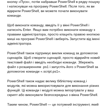
кнопку «Пуск», потім набравши PowerShell в рядку пошуку
і натиснувши на програму PowerShell. Після того, як ви
відкрили PowerShell, ви можете почати виконувати
команди.
Щоб виконати команду, введіть її у вікні PowerShell і
натисніть Enter. Якщо вам потрібно виконати команду з
правами адміністратора, просто клацніть правою кнопкою
миші на програмі PowerShell і виберіть Запустити від імені
адміністратора.
PowerShell також підтримує виклик команд за допомогою
сценаріїв. Щоб створити сценарій, просто відкрийте новий
текстовий файл і введіть необхідні команди. Збережіть
файл з розширенням .ps1 і запустіть його з PowerShell за
допомогою команди «.script.ps1».
PowerShell також надає велику бібліотеку команд і
модулів, які можна використовувати для виконання
різних
функцій. Ці команди і модулі можна імпортувати у ваш
скрипт або виконувати безпосередньо з вікна PowerShell.
Таким чином, PowerShell — це потужний інструмент, який