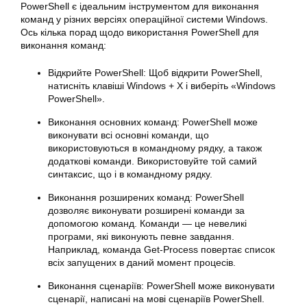
PowerShell є ідеальним інструментом для виконання
команд у
різних версіях
операційної системи Windows.
Ось кілька порад щодо використання PowerShell для
виконання команд:
Відкрийте PowerShell: Щоб відкрити PowerShell,
натисніть клавіші Windows + X і виберіть «Windows
PowerShell».
Виконання основних команд: PowerShell може
виконувати всі основні команди, що
використовуються в командному рядку, а також
додаткові команди. Використовуйте той самий
синтаксис, що і в командному рядку.
Виконання розширених команд: PowerShell
дозволяє виконувати розширені команди за
допомогою команд. Команди — це невеликі
програми, які виконують певне завдання.
Наприклад, команда Get-Process повертає список
всіх запущених в даний момент процесів.
Виконання сценаріїв: PowerShell може виконувати
сценарії, написані на мові сценаріїв PowerShell.