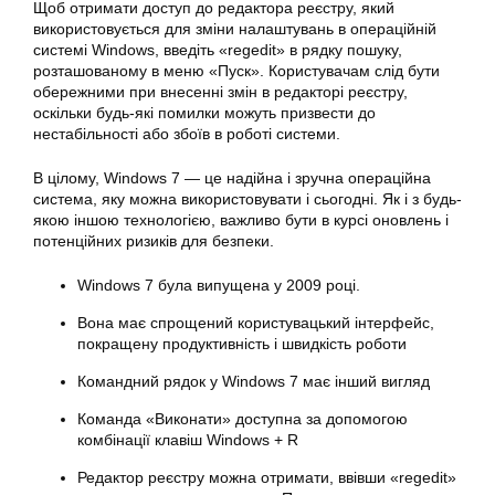
Щоб отримати доступ до редактора реєстру, який
використовується для зміни налаштувань в операційній
системі Windows, введіть «regedit» в рядку пошуку,
розташованому в меню «Пуск». Користувачам слід бути
обережними при внесенні змін в редакторі реєстру,
оскільки будь-які помилки можуть призвести до
нестабільності або збоїв в роботі системи.
В цілому, Windows 7 — це надійна і зручна операційна
система, яку можна використовувати і сьогодні. Як і з будь-
якою іншою технологією, важливо бути в курсі оновлень і
потенційних ризиків для безпеки.
Windows 7 була випущена у 2009 році.
Вона має спрощений користувацький інтерфейс,
покращену продуктивність і швидкість роботи
Командний рядок у Windows 7 має інший вигляд
Команда «Виконати» доступна за допомогою
комбінації клавіш Windows + R
Редактор реєстру можна отримати, ввівши «regedit»