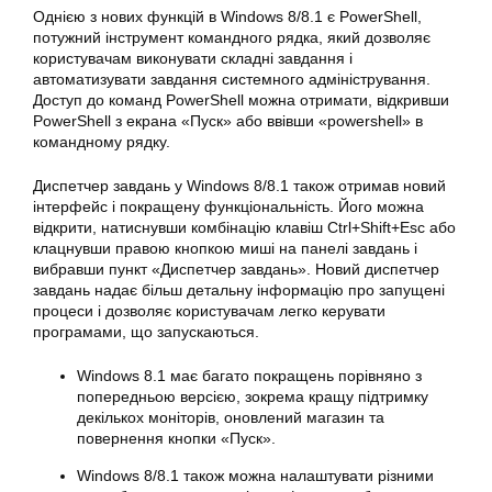
Однією з нових функцій в
Windows
8/8.1 є PowerShell,
потужний інструмент командного рядка, який дозволяє
користувачам виконувати складні завдання і
автоматизувати завдання системного адміністрування.
Доступ до команд PowerShell можна отримати, відкривши
PowerShell з екрана «Пуск» або ввівши «powershell» в
командному рядку.
Диспетчер завдань у
Windows
8/8.1 також отримав новий
інтерфейс і покращену функціональність. Його можна
відкрити, натиснувши комбінацію клавіш Ctrl+Shift+Esc або
клацнувши правою кнопкою миші на панелі завдань і
вибравши пункт «Диспетчер завдань». Новий диспетчер
завдань надає більш детальну інформацію про запущені
процеси і дозволяє користувачам легко керувати
програмами, що запускаються.
Windows 8.1 має багато покращень порівняно з
попередньою версією, зокрема кращу підтримку
декількох моніторів, оновлений магазин та
повернення кнопки «Пуск».
Windows 8/8.1 також можна налаштувати різними