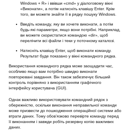
Windows + R» і ввівши «cmd» у діалоговому вікні
«Виконати», а потім натисніть клавішу Enter. Крім
того, ви можете знайти її в рядку пошуку Windows.
Введіть
команду
, яку ви хочете виконати, а потім
будь-які параметри, якщо вони потрібні. Наприклад,
ви можете скористатися командою «dir», щоб
перелічити всі файли і теки у поточному каталозі.
Натисніть клавішу Enter, щоб виконати команду.
Результат буде показано у вікні командного рядка.
Використання командного рядка може заощадити час,
особливо якщо вам потрібно швидко
виконати
повторювані завдання. Він також забезпечує більший
контроль порівняно з використанням графічного
інтерфейсу користувача (GUI).
Однак важливо використовувати командний рядок з
обережністю, оскільки виконання неправильної команди
може призвести до пошкодження операційної системи або
втрати даних. Тому обов’язково перевірте команду перед
її виконанням і завжди робіть резервну копію важливих
даних.