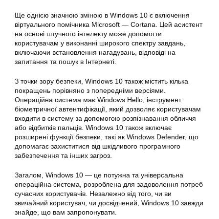
Ще однією значною зміною в Windows 10 є включення
віртуального помічника Microsoft — Cortana. Цей асистент
на основі штучного інтелекту може допомогти
користувачам у виконанні широкого спектру завдань,
включаючи встановлення нагадувань, відповіді на
запитання та пошук в Інтернеті.
З точки зору безпеки, Windows 10 також містить кілька
покращень порівняно з попередніми версіями.
Операційна система має Windows Hello, інструмент
біометричної автентифікації, який дозволяє користувачам
входити в систему за допомогою розпізнавання обличчя
або відбитків пальців. Windows 10 також включає
розширені функції безпеки, такі як Windows Defender, що
допомагає захиститися від шкідливого програмного
забезпечення та інших загроз.
Загалом, Windows 10 — це потужна та універсальна
операційна система, розроблена для задоволення потреб
сучасних користувачів. Незалежно від того, чи ви
звичайний користувач, чи досвідчений, Windows 10 завжди
знайде, що вам запропонувати.