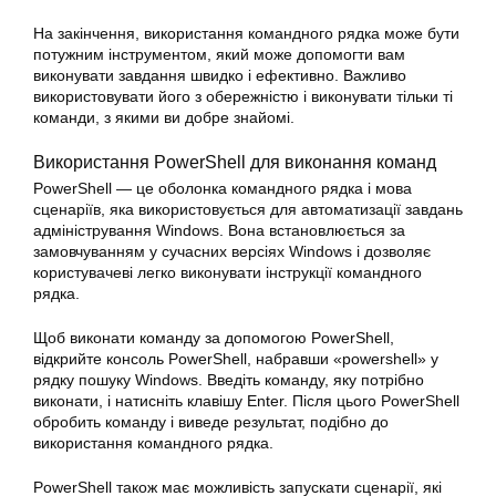
На закінчення, використання командного рядка може бути
потужним інструментом, який може допомогти вам
виконувати завдання швидко і ефективно. Важливо
використовувати його з обережністю і виконувати тільки ті
команди, з якими ви добре знайомі.
Використання PowerShell для виконання команд
PowerShell — це оболонка командного рядка і мова
сценаріїв, яка використовується для автоматизації завдань
адміністрування Windows. Вона встановлюється за
замовчуванням у сучасних
версіях
Windows і дозволяє
користувачеві легко виконувати інструкції командного
рядка.
Щоб
виконати
команду за допомогою PowerShell,
відкрийте консоль PowerShell, набравши «powershell» у
рядку пошуку
Windows
. Введіть
команду
, яку потрібно
виконати, і натисніть клавішу Enter. Після цього PowerShell
обробить
команду
і виведе результат, подібно до
використання командного рядка.
PowerShell також має можливість запускати сценарії, які