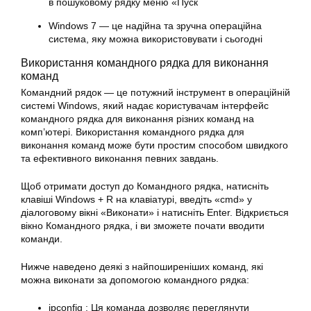
в пошуковому рядку меню «Пуск
Windows 7 — це надійна та зручна операційна
система, яку можна використовувати і сьогодні
Використання командного рядка для виконання
команд
Командний рядок — це потужний інструмент в операційній
системі Windows, який надає користувачам інтерфейс
командного рядка для виконання
різних
команд на
комп’ютері. Використання командного рядка для
виконання команд може бути простим способом швидкого
та ефективного виконання певних завдань.
Щоб отримати доступ до Командного рядка, натисніть
клавіші Windows + R на клавіатурі, введіть «cmd» у
діалоговому вікні «Виконати» і натисніть Enter. Відкриється
вікно Командного рядка, і ви зможете почати вводити
команди.
Нижче наведено деякі з найпоширеніших команд, які
можна
виконати
за допомогою командного рядка:
ipconfig : Ця команда дозволяє переглянути