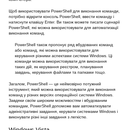
Щоб використовувати PowerShell для виконання команди,
потрібно відкрити консоль PowerShell, ввести
команду
і
натиснути клавішу Enter. Ви також можете писати сценарії
PowerShell, які можна використовувати для автоматизації
виконання команд.
PowerShell також пропонує ряд вбудованих команд
або команд, які можна використовувати для
керування різними аспектами системи Windows. Ці
команди можна використовувати для виконання
таких дій, як керування реєстром, планування
завдань, керування файлами та папками тощо.
Загалом, PowerShell — це неймовірно потужний
інструмент, який можна використовувати для виконання
команд у
різних версіях
операційної системи
Windows
.
Завдяки своїм широким можливостям і вбудованим
командам, PowerShell допоможе вам автоматизувати
адміністративні завдання, керувати системами Windows і
виконувати різні інші завдання з легкістю.
Windows Vista