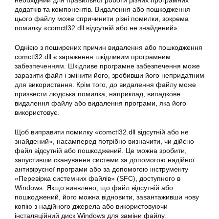
необхідний для правильної роботи різних програмних
додатків та компонентів. Видалення або пошкодження
цього файлу може спричинити різні помилки, зокрема
помилку «comctl32.dll відсутній або не знайдений».
Однією з поширених причин видалення або пошкодження
comctl32.dll є зараження шкідливим програмним
забезпеченням. Шкідливе програмне забезпечення може
заразити файл і змінити його, зробивши його непридатним
для використання. Крім того, до видалення файлу може
призвести людська помилка, наприклад, випадкове
видалення файлу або видалення програми, яка його
використовує.
Щоб виправити помилку «comctl32.dll відсутній або не
знайдений», насамперед потрібно визначити, чи дійсно
файл відсутній або пошкоджений. Це можна зробити,
запустивши сканування системи за допомогою надійної
антивірусної програми або за допомогою інструменту
«Перевірка системних файлів» (SFC), доступного в
Windows. Якщо виявлено, що файл відсутній або
пошкоджений, його можна відновити, завантаживши нову
копію з надійного джерела або використовуючи
інсталяційний диск Windows для заміни файлу.