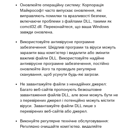
Оновлюйте операційну систему: Корпорація
Майкрософт часто випускає оновлення, які
виправляють помилки та вразливості безпеки,
включаючи проблеми з файлами DLL, такими як
comctl32.dll. Переконайтеся, що ваша Windows
завжди оновлена.
Використовуйте антивірусне програмне
забезпечення: Шкідливі програми та віруси можуть
заразити ваш комп’ютер і видалити або змінити
важливі файли DLL. Використовуйте надійне
антивірусне програмне забезпечення, постійно
оновлюйте його та проводьте регулярне
сканування, щоб усунути будь-які загрози.
Не завантажуйте файли з ненадійних джерел:
Багато веб-сайтів пропонують безкоштовне
завантаження файлів DLL, але вони можуть бути не
з перевірених джерел і потенційно можуть містити
віруси. Завантажуйте файли DLL лише з
перевірених веб-сайтів або джерел.
Виконуйте регулярне технічне обслуговування:
Регулярно очищайте комп’ютер, видаляйте