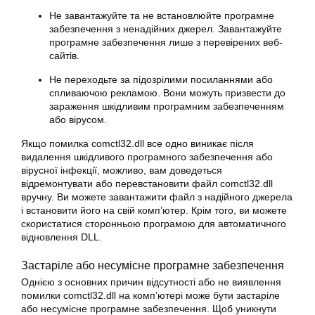
Не завантажуйте та не встановлюйте програмне
забезпечення з ненадійних джерел. Завантажуйте
програмне забезпечення лише з перевірених веб-
сайтів.
Не переходьте за підозрілими посиланнями або
спливаючою рекламою. Вони можуть призвести до
зараження шкідливим програмним забезпеченням
або вірусом.
Якщо помилка comctl32.dll все одно виникає після
видалення шкідливого програмного забезпечення або
вірусної інфекції, можливо, вам доведеться
відремонтувати або перевстановити файл comctl32.dll
вручну. Ви можете завантажити файл з надійного джерела
і встановити його на свій комп’ютер. Крім того, ви можете
скористатися сторонньою програмою для автоматичного
відновлення DLL.
Застаріле або несумісне програмне забезпечення
Однією з основних причин відсутності або не виявлення
помилки comctl32.dll на комп’ютері може бути застаріле
або несумісне програмне забезпечення. Щоб уникнути