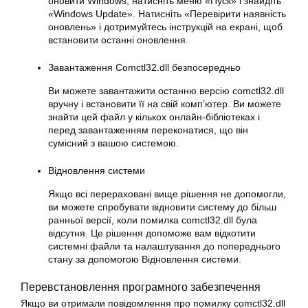
оновити Windows, натисніть меню «Пуск» і знайдіть
«Windows Update». Натисніть «Перевірити наявність
оновлень» і дотримуйтесь інструкцій на екрані, щоб
встановити останні оновлення.
Завантаження Comctl32.dll безпосередньо
Ви можете завантажити останню версію comctl32.dll
вручну і встановити її на свій комп’ютер. Ви можете
знайти цей файл у кількох онлайн-бібліотеках і
перед завантаженням переконатися, що він
сумісний з вашою системою.
Відновлення системи
Якщо всі перераховані вище рішення не допомогли,
ви можете спробувати відновити систему до більш
ранньої версії, коли помилка comctl32.dll була
відсутня. Це рішення допоможе вам відкотити
системні файли та налаштування до попереднього
стану за допомогою Відновлення системи.
Перевстановлення програмного забезпечення
Якщо ви отримали повідомлення про помилку comctl32.dll