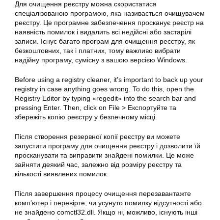
Для очищення реєстру можна скористатися
спеціалізованою програмою, яка називається очищувачем
реєстру. Це програмне забезпечення просканує реєстр на
наявність помилок і видалить всі недійсні або застарілі
записи. Існує багато програм для очищення реєстру, як
безкоштовних, так і платних, тому важливо вибрати
надійну програму, сумісну з вашою версією Windows.
Before using a registry cleaner, it’s important to back up your
registry in case anything goes wrong. To do this, open the
Registry Editor by typing «regedit» into the search bar and
pressing Enter. Then, click on File > Експортуйте та
збережіть копію реєстру у безпечному місці.
Після створення резервної копії реєстру ви можете
запустити програму для очищення реєстру і дозволити їй
просканувати та виправити знайдені помилки. Це може
зайняти деякий час, залежно від розміру реєстру та
кількості виявлених помилок.
Після завершення процесу очищення перезавантажте
комп’ютер і перевірте, чи усунуто помилку відсутності або
не знайдено comctl32.dll. Якщо ні, можливо, існують інші