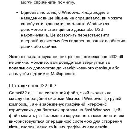
могли спричинити помилку.
Відновіть інсталяцію Windows: Якщо жодне з
наведених вище рішень не спрацювало, ви можете
спробувати відновити інсталяцію Windows за
допомогою інсталяційного диска або USB-
накопичувача. Це дозволить перевстановити
операційну систему без видалення ваших особистих
даних або файлів.
Якщо після застосування цих рішень помилка comctl32.dll
не зникне, можливо, вам доведеться звернутися за
подальшою допомогою до кваліфікованого фахівця або
до служби підтримки Майкрософт.
Що таке comctl32.dll?
Comctl32.dll — це системний файл, який входить до
складу операційної системи Microsoft Windows. Це рушій
композиції, який забезпечує графічний інтерфейс
користувача для багатьох програм на базі Windows. Цей
файл містить різні елементи керування та компоненти, які
використовуються операційною системою для створення
вікон, кнопок, меню та інших графічних елементів.