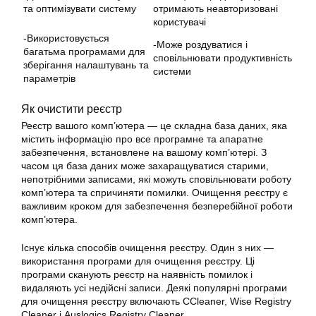
та оптимізувати систему
отримають неавторизовані
користувачі
-Використовується
-Може роздуватися і
багатьма програмами для
сповільнювати продуктивність
зберігання налаштувань та
системи
параметрів
Як очистити реєстр
Реєстр вашого комп’ютера — це складна база даних, яка
містить інформацію про все програмне та апаратне
забезпечення, встановлене на вашому комп’ютері. З
часом ця база даних може захаращуватися старими,
непотрібними записами, які можуть сповільнювати роботу
комп’ютера та спричиняти помилки. Очищення реєстру є
важливим кроком для забезпечення безперебійної роботи
комп’ютера.
Існує кілька способів очищення реєстру. Один з них —
використання програми для очищення реєстру. Ці
програми сканують реєстр на наявність помилок і
видаляють усі недійсні записи. Деякі популярні програми
для очищення реєстру включають CCleaner, Wise Registry
Cleaner і Auslogics Registry Cleaner.