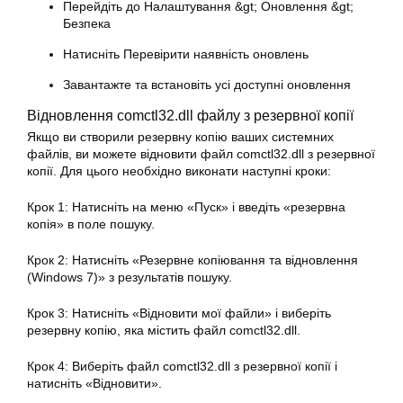
Перейдіть до Налаштування &gt; Оновлення &gt;
Безпека
Натисніть Перевірити наявність оновлень
Завантажте та встановіть усі доступні оновлення
Відновлення comctl32.dll файлу з резервної копії
Якщо ви створили резервну копію ваших системних
файлів, ви можете відновити файл comctl32.dll з резервної
копії. Для цього необхідно виконати наступні кроки:
Крок 1: Натисніть на меню «Пуск» і введіть «резервна
копія» в поле пошуку.
Крок 2: Натисніть «Резервне копіювання та відновлення
(Windows 7)» з результатів пошуку.
Крок 3: Натисніть «Відновити мої файли» і виберіть
резервну копію, яка містить файл comctl32.dll.
Крок 4: Виберіть файл comctl32.dll з резервної копії і
натисніть «Відновити».