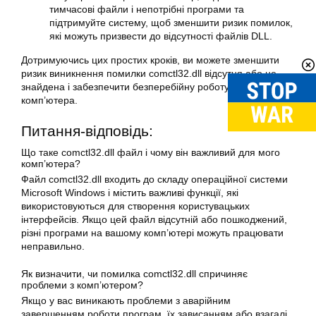
тимчасові файли і непотрібні програми та
підтримуйте систему, щоб зменшити ризик помилок,
які можуть призвести до відсутності файлів DLL.
Дотримуючись цих простих кроків, ви можете зменшити
ризик виникнення помилки comctl32.dll відсутня або не
знайдена і забезпечити безперебійну роботу вашого
комп’ютера.
Питання-відповідь:
Що таке comctl32.dll файл і чому він важливий для мого
комп’ютера?
Файл comctl32.dll входить до складу операційної системи
Microsoft Windows і містить важливі функції, які
використовуються для створення користувацьких
інтерфейсів. Якщо цей файл відсутній або пошкоджений,
різні програми на вашому комп’ютері можуть працювати
неправильно.
Як визначити, чи помилка comctl32.dll спричиняє
проблеми з комп’ютером?
Якщо у вас виникають проблеми з аварійним
завершенням роботи програм, їх зависанням або взагалі