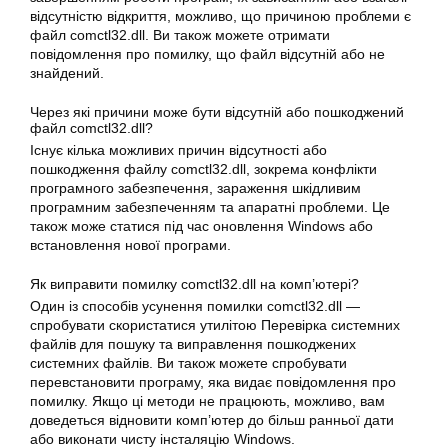
відсутністю відкриття, можливо, що причиною проблеми є
файл comctl32.dll. Ви також можете отримати
повідомлення про помилку, що файл відсутній або не
знайдений.
Через які причини може бути відсутній або пошкоджений
файл comctl32.dll?
Існує кілька можливих причин відсутності або
пошкодження файлу comctl32.dll, зокрема конфлікти
програмного забезпечення, зараження шкідливим
програмним забезпеченням та апаратні проблеми. Це
також може статися під час оновлення Windows або
встановлення нової програми.
Як виправити помилку comctl32.dll на комп’ютері?
Один із способів усунення помилки comctl32.dll —
спробувати скористатися утилітою Перевірка системних
файлів для пошуку та виправлення пошкоджених
системних файлів. Ви також можете спробувати
перевстановити програму, яка видає повідомлення про
помилку. Якщо ці методи не працюють, можливо, вам
доведеться відновити комп’ютер до більш ранньої дати
або виконати чисту інсталяцію Windows.