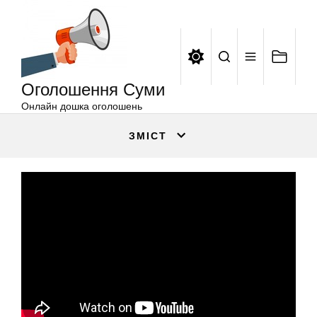
Оголошення
Перейти
Суми
до
вмісту
Оголошення Суми
Онлайн дошка оголошень
ЗМІСТ