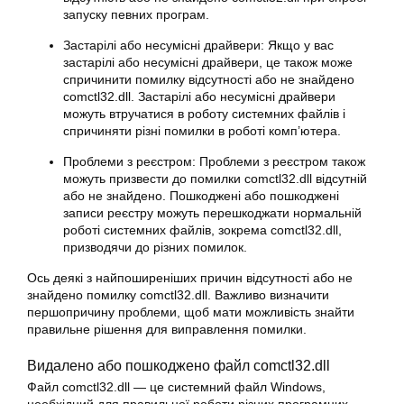
запуску певних програм.
Застарілі або несумісні драйвери: Якщо у вас
застарілі або несумісні драйвери, це також може
спричинити помилку відсутності або не знайдено
comctl32.dll. Застарілі або несумісні драйвери
можуть втручатися в роботу системних файлів і
спричиняти різні помилки в роботі комп’ютера.
Проблеми з реєстром: Проблеми з реєстром також
можуть призвести до помилки comctl32.dll відсутній
або не знайдено. Пошкоджені або пошкоджені
записи реєстру можуть перешкоджати нормальній
роботі системних файлів, зокрема comctl32.dll,
призводячи до різних помилок.
Ось деякі з найпоширеніших причин відсутності або не
знайдено помилку comctl32.dll. Важливо визначити
першопричину проблеми, щоб мати можливість знайти
правильне рішення для виправлення помилки.
Видалено або пошкоджено файл comctl32.dll
Файл comctl32.dll — це системний файл Windows,