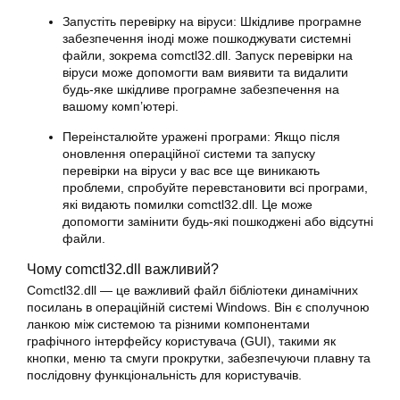
Запустіть перевірку на віруси: Шкідливе програмне
забезпечення іноді може пошкоджувати системні
файли, зокрема comctl32.dll. Запуск перевірки на
віруси може допомогти вам виявити та видалити
будь-яке шкідливе програмне забезпечення на
вашому комп’ютері.
Переінсталюйте уражені програми: Якщо після
оновлення операційної системи та запуску
перевірки на віруси у вас все ще виникають
проблеми, спробуйте перевстановити всі програми,
які видають помилки comctl32.dll. Це може
допомогти замінити будь-які пошкоджені або відсутні
файли.
Чому comctl32.dll важливий?
Comctl32.dll — це важливий файл бібліотеки динамічних
посилань в операційній системі Windows. Він є сполучною
ланкою між системою та різними компонентами
графічного інтерфейсу користувача (GUI), такими як
кнопки, меню та смуги прокрутки, забезпечуючи плавну та
послідовну функціональність для користувачів.