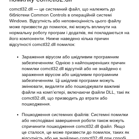
comctl32.dll — це системний файл, що належить до
бібліотеки Common Controls в операційній системі
Windows. Відсутність або неповноцінність цього файлу
може призвести до помилок, які можуть вплинути на
нормальну роботу програм і додатків, які покладаються на
його компоненти. Нижче наведено кілька причин
відсутності comctl32.dll помилок:
Зараження вірусом або шкідливим програмним
забезпеченням: Однією з найпоширеніших причин
помилки comctl32.dll відсутній або не знайдено є
зараження вірусом або шкідливим програмним
забезпеченням. Ці шкідливі програми можуть
змінювати, видаляти або пошкоджувати важливі
файли на комп’ютері, включаючи файли DLL, такі як
comctl32.dll, що призводить до втрати або
пошкодження.
Пошкодження системних файлів: Системні помилки
або несподівані завершення роботи також можуть
спричинити пошкодження comctl32.dll файл. Якщо
це сталося, це може призвести до помилок, таких як
відсутність або не знайдено comctl32.dll при спробі