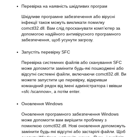
Перевірка на наявність шкідливих програм
Шкідливе програмне забезпечення або вірусні
інфекції також можуть викликати помилку
comctl32.dll. Вам слід просканувати комп’ютер за
допомогою надійного антивірусного програмного
забезпечення, щоб усунути загрозу.
Запустіть перевірку SFC
Перевірка системних файлів або сканування SFC
може допомогти замінити будь-які пошкоджені або
відсутні системні файли, включаючи comctl32.dll. Ви
можете запустити цю перевірку, відкривши
командний рядок від імені адміністратора і ввівши
«sfc /scannow», а потім enter.
Оновлення Windows
Оновлення програмного забезпечення Windows
може допомогти вам вирішити проблему з
помилкою comctl32.dll. Нові оновлення допоможуть
замінити будь-які відсутні або застарілі файли. Щоб