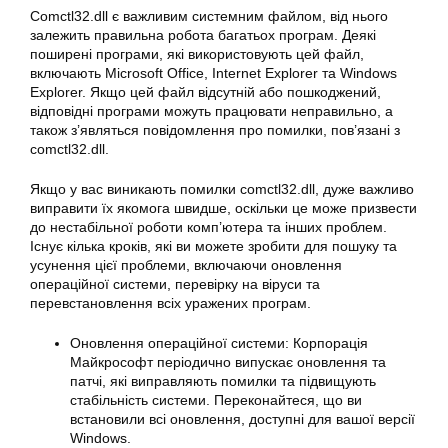
Comctl32.dll є важливим системним файлом, від нього
залежить правильна робота багатьох програм. Деякі
поширені програми, які використовують цей файл,
включають Microsoft Office, Internet Explorer та Windows
Explorer. Якщо цей файл відсутній або пошкоджений,
відповідні програми можуть працювати неправильно, а
також з’являться повідомлення про помилки, пов’язані з
comctl32.dll.
Якщо у вас виникають помилки comctl32.dll, дуже важливо
виправити їх якомога швидше, оскільки це може призвести
до нестабільної роботи комп’ютера та інших проблем.
Існує кілька кроків, які ви можете зробити для пошуку та
усунення цієї проблеми, включаючи оновлення
операційної системи, перевірку на віруси та
перевстановлення всіх уражених програм.
Оновлення операційної системи: Корпорація
Майкрософт періодично випускає оновлення та
патчі, які виправляють помилки та підвищують
стабільність системи. Переконайтеся, що ви
встановили всі оновлення, доступні для вашої версії
Windows.