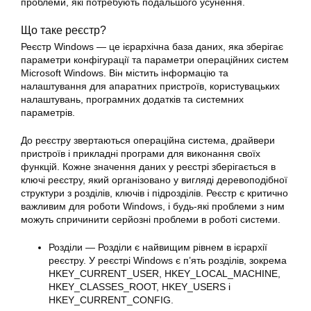
проблеми, які потребують подальшого усунення.
Що таке реєстр?
Реєстр Windows — це ієрархічна база даних, яка зберігає
параметри конфігурації та параметри операційних систем
Microsoft Windows. Він містить інформацію та
налаштування для апаратних пристроїв, користувацьких
налаштувань, програмних додатків та системних
параметрів.
До реєстру звертаються операційна система, драйвери
пристроїв і прикладні програми для виконання своїх
функцій. Кожне значення даних у реєстрі зберігається в
ключі реєстру, який організовано у вигляді деревоподібної
структури з розділів, ключів і підрозділів. Реєстр є критично
важливим для роботи Windows, і будь-які проблеми з ним
можуть спричинити серйозні проблеми в роботі системи.
Розділи — Розділи є найвищим рівнем в ієрархії
реєстру. У реєстрі Windows є п’ять розділів, зокрема
HKEY_CURRENT_USER, HKEY_LOCAL_MACHINE,
HKEY_CLASSES_ROOT, HKEY_USERS і
HKEY_CURRENT_CONFIG.