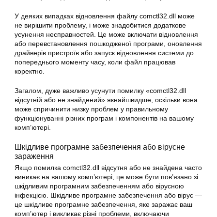
У деяких випадках відновлення файлу comctl32.dll може
не вирішити проблему, і може знадобитися додаткове
усунення несправностей. Це може включати відновлення
або перевстановлення пошкодженої програми, оновлення
драйверів пристроїв або запуск відновлення системи до
попереднього моменту часу, коли файл працював
коректно.
Загалом, дуже важливо усунути помилку «comctl32.dll
відсутній або не знайдений» якнайшвидше, оскільки вона
може спричинити низку проблем у правильному
функціонуванні різних програм і компонентів на вашому
комп’ютері.
Шкідливе програмне забезпечення або вірусне
зараження
Якщо помилка comctl32.dll відсутня або не знайдена часто
виникає на вашому комп’ютері, це може бути пов’язано зі
шкідливим програмним забезпеченням або вірусною
інфекцією. Шкідливе програмне забезпечення або вірус —
це шкідливе програмне забезпечення, яке заражає ваш
комп’ютер і викликає різні проблеми, включаючи