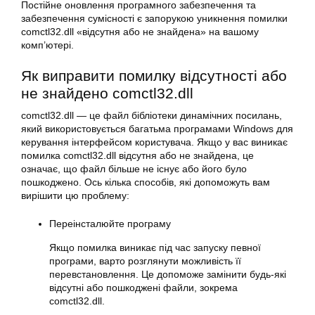
Постійне оновлення програмного забезпечення та
забезпечення сумісності є запорукою уникнення помилки
comctl32.dll «відсутня або не знайдена» на вашому
комп’ютері.
Як виправити помилку відсутності або
не знайдено comctl32.dll
comctl32.dll — це файл бібліотеки динамічних посилань,
який використовується багатьма програмами Windows для
керування інтерфейсом користувача. Якщо у вас виникає
помилка comctl32.dll відсутня або не знайдена, це
означає, що файл більше не існує або його було
пошкоджено. Ось кілька способів, які допоможуть вам
вирішити цю проблему:
Переінсталюйте програму
Якщо помилка виникає під час запуску певної
програми, варто розглянути можливість її
перевстановлення. Це допоможе замінити будь-які
відсутні або пошкоджені файли, зокрема
comctl32.dll.