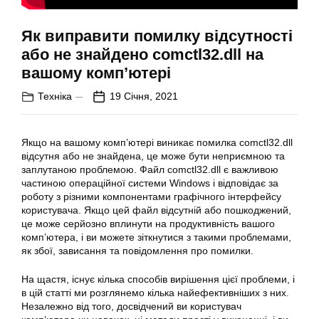
Як виправити помилку відсутності
або не знайдено comctl32.dll на
вашому комп’ютері
Техніка
19 Січня, 2021
Якщо на вашому комп’ютері виникає помилка comctl32.dll
відсутня або не знайдена, це може бути неприємною та
заплутаною проблемою. Файл comctl32.dll є важливою
частиною операційної системи Windows і відповідає за
роботу з різними компонентами графічного інтерфейсу
користувача. Якщо цей файл відсутній або пошкоджений,
це може серйозно вплинути на продуктивність вашого
комп’ютера, і ви можете зіткнутися з такими проблемами,
як збої, зависання та повідомлення про помилки.
На щастя, існує кілька способів вирішення цієї проблеми, і
в цій статті ми розглянемо кілька найефективніших з них.
Незалежно від того, досвідчений ви користувач