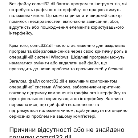
Без файлу comctl32.dll багато програм та інструментів, які
потребують графічного інтерфейсу, не працюватимуть
належним чином. Це може спричинити широкий спектр
помилок і несправностей, включаючи зависання, збої,
відсутність або пошкодження елементів користувацького
інтерфейсу.
Крім того, comctl32.dll часто стає мішенню для шкідливих
програм та кіберзловмисників через свою критичну роль в
операційній системі Windows. Шкідливі програми можуть
намагатися змінити або видалити цей файл, що
призводить до низки проблем та вразливостей у безпеці.
Загалом, файл comctl32.dll є важливим компонентом
операційної системи Windows, забезпечуючи критично
важливу підтримку компонентів графічного інтерфейсу та
функціональності користувацького інтерфейсу. Важливо
переконатися, що цей файл встановлено та
підтримується належним чином, щоб уникнути потенційно
серйозних проблем на вашому комп’ютері.
Причини відсутності або не знайдено
помилку comctl32.dll