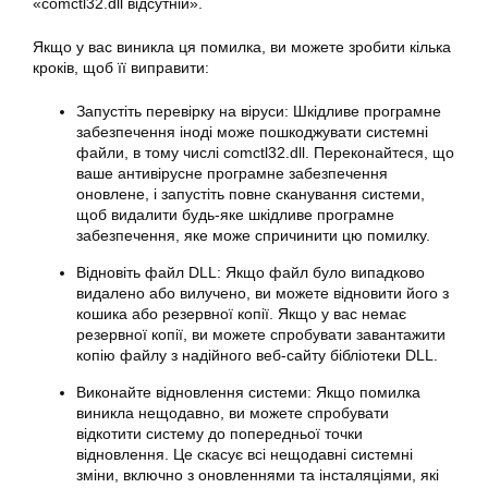
«comctl32.dll відсутній».
Якщо у вас виникла ця помилка, ви можете зробити кілька
кроків, щоб її виправити:
Запустіть перевірку на віруси: Шкідливе програмне
забезпечення іноді може пошкоджувати системні
файли, в тому числі comctl32.dll. Переконайтеся, що
ваше антивірусне програмне забезпечення
оновлене, і запустіть повне сканування системи,
щоб видалити будь-яке шкідливе програмне
забезпечення, яке може спричинити цю помилку.
Відновіть файл DLL: Якщо файл було випадково
видалено або вилучено, ви можете відновити його з
кошика або резервної копії. Якщо у вас немає
резервної копії, ви можете спробувати завантажити
копію файлу з надійного веб-сайту бібліотеки DLL.
Виконайте відновлення системи: Якщо помилка
виникла нещодавно, ви можете спробувати
відкотити систему до попередньої точки
відновлення. Це скасує всі нещодавні системні
зміни, включно з оновленнями та інсталяціями, які