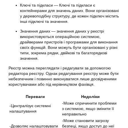
Ключі та підкласи — Ключі та підкласи є
контейнерами для значень даних. Вони організовані
у деревоподібну структуру, де кожен підключ містить
інші підключі та значення.
Значення даних — значення даних у реєстрі
використовуються операційною системою,
драйверами пристроїв і програмами для виконання
своїх функцій. Вони можуть бути організовані у різні
типи, зокрема рядки, двійкові та багаторядкові
значення.
Реєстр можна переглядати і редагувати за допомогою
редактора реєстру. Однак редагування реєстру може бути
небезпечним і повинно виконуватися лише досвідченими
користувачами або під керівництвом фахівця.
Переваги
Недоліки
-Може спричинити проблеми
-Централізує системні
з системою, якщо змінити її
налаштування
неправильно
-Може становити загрозу
-Дозволяє налаштовувати
безпеці, якщо доступ до неї