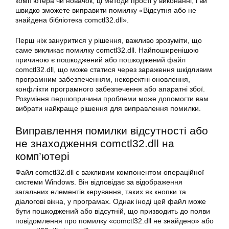
комп’ютера чи новачок, ці методи прості у виконанні, і ви
швидко зможете виправити помилку «Відсутня або не
знайдена бібліотека comctl32.dll».
Перш ніж зануритися у рішення, важливо зрозуміти, що
саме викликає помилку comctl32.dll. Найпоширенішою
причиною є пошкоджений або пошкоджений файл
comctl32.dll, що може статися через зараження шкідливим
програмним забезпеченням, некоректні оновлення,
конфлікти програмного забезпечення або апаратні збої.
Розуміння першопричини проблеми може допомогти вам
вибрати найкраще рішення для виправлення помилки.
Виправлення помилки відсутності або
не знаходження comctl32.dll на
комп’ютері
Файл comctl32.dll є важливим компонентом операційної
системи Windows. Він відповідає за відображення
загальних елементів керування, таких як кнопки та
діалогові вікна, у програмах. Однак іноді цей файл може
бути пошкоджений або відсутній, що призводить до появи
повідомлення про помилку «comctl32.dll не знайдено» або