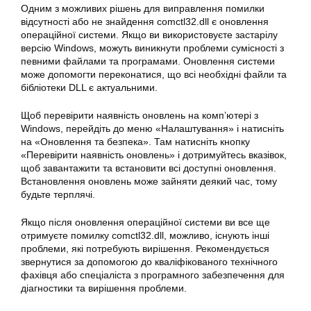
Одним з можливих рішень для виправлення помилки
відсутності або не знайдення comctl32.dll є оновлення
операційної системи. Якщо ви використовуєте застарілу
версію Windows, можуть виникнути проблеми сумісності з
певними файлами та програмами. Оновлення системи
може допомогти переконатися, що всі необхідні файли та
бібліотеки DLL є актуальними.
Щоб перевірити наявність оновлень на комп’ютері з
Windows, перейдіть до меню «Налаштування» і натисніть
на «Оновлення та безпека». Там натисніть кнопку
«Перевірити наявність оновлень» і дотримуйтесь вказівок,
щоб завантажити та встановити всі доступні оновлення.
Встановлення оновлень може зайняти деякий час, тому
будьте терплячі.
Якщо після оновлення операційної системи ви все ще
отримуєте помилку comctl32.dll, можливо, існують інші
проблеми, які потребують вирішення. Рекомендується
звернутися за допомогою до кваліфікованого технічного
фахівця або спеціаліста з програмного забезпечення для
діагностики та вирішення проблеми.