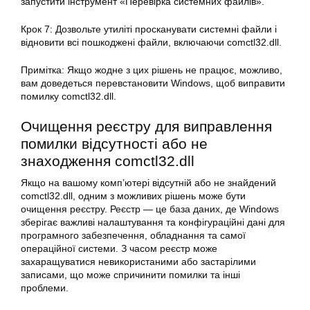
запустити інструмент «Перевірка системних файлів».
Крок 7: Дозвольте утиліті просканувати системні файли і
відновити всі пошкоджені файли, включаючи comctl32.dll.
Примітка: Якщо жодне з цих рішень не працює, можливо,
вам доведеться перевстановити Windows, щоб виправити
помилку comctl32.dll.
Очищення реєстру для виправлення
помилки відсутності або не
знаходження comctl32.dll
Якщо на вашому комп’ютері відсутній або не знайдений
comctl32.dll, одним з можливих рішень може бути
очищення реєстру. Реєстр — це база даних, де Windows
зберігає важливі налаштування та конфігураційні дані для
програмного забезпечення, обладнання та самої
операційної системи. З часом реєстр може
захаращуватися невикористаними або застарілими
записами, що може спричинити помилки та інші
проблеми.