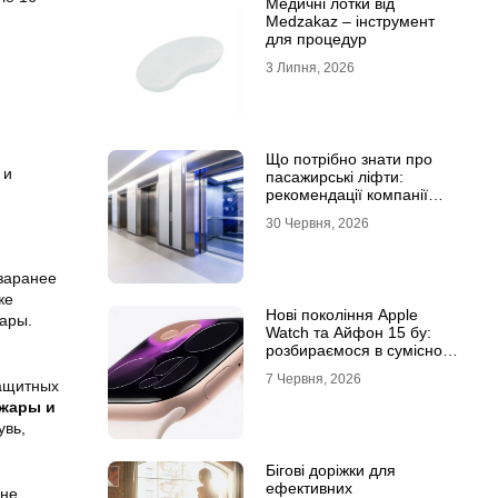
Медичні лотки від
Medzakaz – інструмент
для процедур
3 Липня, 2026
Що потрібно знати про
 и
пасажирські ліфти:
рекомендації компанії
Leolift
30 Червня, 2026
 заранее
же
Нові покоління Apple
жары.
Watch та Айфон 15 бу:
розбираємося в сумісності
та налаштуваннях
7 Червня, 2026
защитных
екосистеми
 жары и
увь,
Бігові доріжки для
ефективних
 не