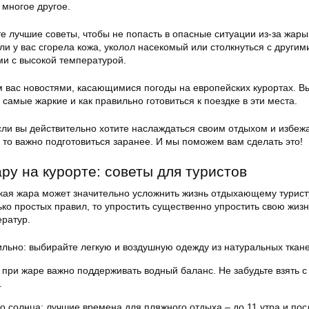
 многое другое.
те лучшие советы, чтобы не попасть в опасные ситуации из-за жар
сли у вас сгорела кожа, уколол насекомый или столкнуться с другим
и с высокой температурой.
м вас новостями, касающимися погоды на европейских курортах. Вы
 самые жаркие и как правильно готовиться к поездке в эти места.
сли вы действительно хотите наслаждаться своим отдыхом и избеж
 то важно подготовиться заранее. И мы поможем вам сделать это!
ру на курорте: советы для туристов
кая жара может значительно усложнить жизнь отдыхающему турист
ко простых правил, то упростить существенно упростить свою жизн
ератур.
льно: выбирайте легкую и воздушную одежду из натуральных ткане
 при жаре важно поддерживать водный баланс. Не забудьте взять с
.
о солнца: лучшие времена для пляжного отдыха – до 11 утра и пос