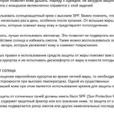
торая позволит коже дышать. Наряду с одеждой, не забудьте защит
па с козырьком великолепно справится с этой задачей.
льзовать солнцезащитный крем с высоким SPF. Важно помнить, чт
 нескольких раз в день, особенно после купания. От вспышек жары,
нты, которые освежат вашу кожу и предотвратят потоотделение.
рать, лучше использовать автозагар. Это позволит не подвергать ко
йствию солнца и избежать ожогов. Также можно воспользоваться л
 загара, которые увлажняют кожу и снимают покраснения.
ых правил и использование средств защиты от жары поможет вам 
а курортах и не испытывать дискомфорта от жары в новости погоды
т солнца
сещение европейских курортов во время летней жары, то необход
торожности при высоких температурах. Одной из существенных
ашей кожи при этом является использование кремов для защиты о
щиты от солнечных лучей должны иметь балл SPF (Sun Protection F
 содержит защитный фактор или его значение ниже, то защита от 
кожа подвергается риску ожогов или других нежелательных последс