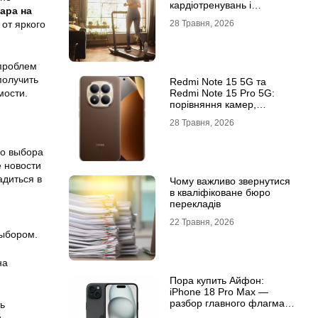
кардіотренувань і
ара на
підтримки активного
 от яркого
28 Травня, 2026
способу життя
 проблем
получить
Redmi Note 15 5G та
мости.
Redmi Note 15 Pro 5G:
порівняння камер,
автономності та
28 Травня, 2026
продуктивності
го выбора
е новости
адиться в
Чому важливо звернутися
в кваліфіковане бюро
перекладів
22 Травня, 2026
выбором.
на
Пора купить Айфон:
iPhone 18 Pro Max —
разбор главного флагмана
ь
современности