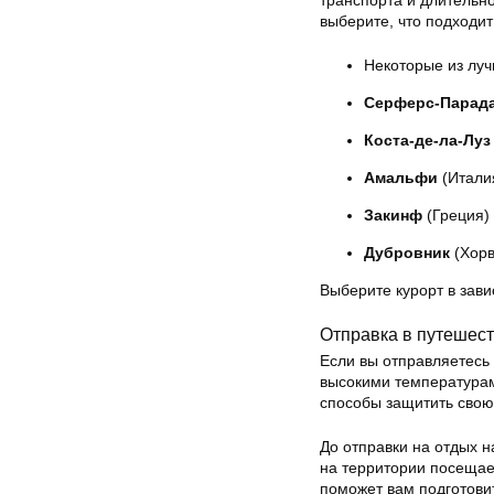
транспорта и длительно
выберите, что подходит
Некоторые из луч
Серферс-Парад
Коста-де-ла-Луз
Амальфи
(Итали
Закинф
(Греция)
Дубровник
(Хорв
Выберите курорт в зави
Отправка в путешес
Если вы отправляетесь 
высокими температурам
способы защитить свою
До отправки на отдых 
на территории посещае
поможет вам подготови