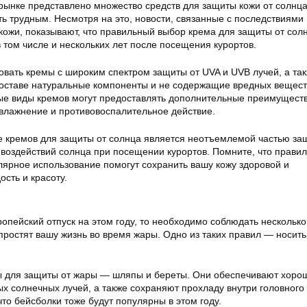
рынке представлено множество средств для защиты кожи от солнца
ь трудным. Несмотря на это, новости, связанные с последствиями
кожи, показывают, что правильный выбор крема для защиты от сол
в том числе и нескольких лет после посещения курортов.
овать кремы с широким спектром защиты от UVA и UVB лучей, а та
оставе натуральные компоненты и не содержащие вредных вещест
ые виды кремов могут предоставлять дополнительные преимущест
увлажнение и противовоспалительное действие.
е кремов для защиты от солнца является неотъемлемой частью за
 воздействий солнца при посещении курортов. Помните, что прави
лярное использование помогут сохранить вашу кожу здоровой и
сть и красоту.
опейский отпуск на этом году, то необходимо соблюдать несколько
простят вашу жизнь во время жары. Одно из таких правил — носит
ы для защиты от жары — шляпы и береты. Они обеспечивают хоро
х солнечных лучей, а также сохраняют прохладу внутри головного
что бейсболки тоже будут популярны в этом году.