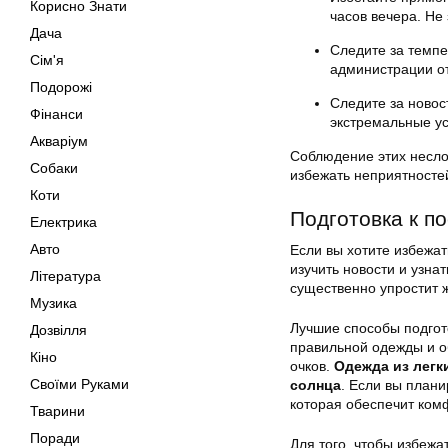
Корисно Знати
часов вечера. Не
Дача
Следите за темпе
Сім'я
администрации о
Подорожі
Следите за новос
Фінанси
экстремальные ус
Акваріум
Соблюдение этих несло
Собаки
избежать неприятносте
Коти
Подготовка к п
Електрика
Авто
Если вы хотите избежат
изучить новости и узна
Література
существенно упростит 
Музика
Лучшие способы подгот
Дозвілля
правильной одежды и о
Кіно
очков.
Одежда из легк
Своїми Руками
солнца
. Если вы плани
которая обеспечит комф
Тварини
Поради
Для того, чтобы избежа