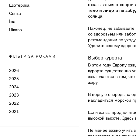
отказываться отспорти
Езотерика
тело и лицо и не заб
Свята
солнца.
Їжа
Наконец, не забывайте 
Цікаво
со здоровьем или забот
рекомендации по уходу
Уделите своему здоров
ФІЛЬТР ЗА РОКАМИ
Выбор курорта
В этом году Европу ож
2026
курорта существенно уп
заключаются в том, что
2025
жару.
2024
В первую очередь, сле
2023
насладиться морской п
2022
2021
Если же вы предпочитае
высокой высоте. Здесь 
Не менее важно учитыва