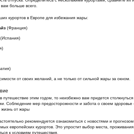
сть отпуска. Определитесь с несколькими курортами, сравните их 
 вам больше всего.
ших курортов в Европе для избежания жары:
айз
(Франция)
(Испания)
я)
атия)
симости от своих желаний, а не только от сильной жары за окном.
твие
в путешествие этим годом, то неизбежно вам придется столкнуться
и. Соблюдение мер предосторожности и забота о своем здоровье
 жизнь от жары
настоятельно рекомендуется ознакомиться с новостями и прогнозом
мых европейских курортов. Это упростит выбор места, проживания
ться к условиям путешествия.