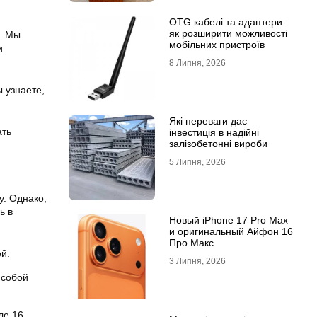
OTG кабелі та адаптери:
як розширити можливості
ы. Мы
мобільних пристроїв
и
8 Липня, 2026
 узнаете,
Які переваги дає
ать
інвестиція в надійні
залізобетонні вироби
5 Липня, 2026
у. Однако,
ь в
Новый iPhone 17 Pro Max
и оригинальный Айфон 16
Про Макс
й.
3 Липня, 2026
 собой
ле 16