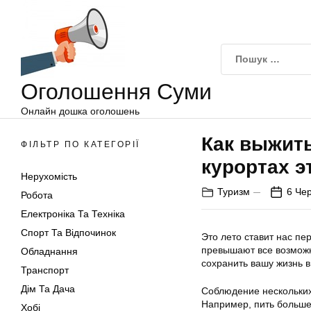
Оголошення
Перейти
Суми
до
вмісту
Оголошення Суми
Онлайн дошка оголошень
Как выжить
ФІЛЬТР ПО КАТЕГОРІЇ
курортах э
Нерухомість
Туризм
6 Че
Робота
Електроніка Та Техніка
Спорт Та Відпочинок
Это лето ставит нас п
превышают все возможны
Обладнання
сохранить вашу жизнь в
Транспорт
Дім Та Дача
Соблюдение нескольких
Например, пить больше 
Хобі