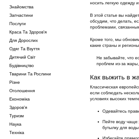
носить легкую одежду и
Знайомства
Запчастини
В этой статье вы найде
обсудим, что делать, е
Послуги
проблемами, связанным
Краса Та Здоров'я
Кроме того, мы обнови
Для Дорослих
какие страны и регионы
Одяг Та Взуття
Дитячий Світ
Не забывайте, что е
проблем из-за жары,
Будівництво
Тварини Та Рослини
Как выжить в жа
Різне
Классическая европейс
Оголошення
если соблюдать несколь
условиях высоких темп
Економіка
Здоров'я
Одевайтесь прави
Туризм
Пейте воду чаще:
Наука
бутылку для воды
Техніка
Избегайте прямог