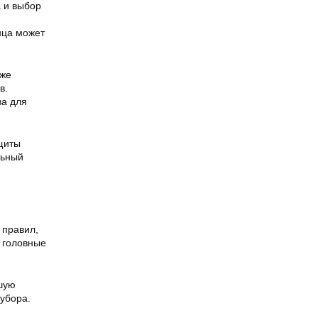
 и выбор
нца может
кже
в.
ва для
щиты
льный
 правил,
ь головные
шую
 убора.