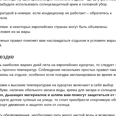
 забудьте использовать солнцезащитный крем и головной убор.
ратурой в номере: если кондиционер не работает – обратитесь к
теля.
тями: в некоторых европейских странах могут быть объявлены
ловия из-за жары.
жных правил поможет вам наслаждаться отдыхом в условиях жары
й.
оездке
ь наиболее жарких дней лета на европейских курортах, то следует
ть прогноз температур. Соблюдение нескольких простых правил так
жизнь на отдыхе, особенно если поездка запланирована во время 
овки к высоким температурам на курортах включают в себя выбор
буви, наличие обильного запаса воды, крема для загара и солнце
их, дышащих материалов и шляпа вам помогут защититься от
руете долгие гулянья на улице, то стоит приобрести спортивную об
орт движения и защитит ноги от солнца.
ть обезвоживания, необходимо пить много чистой воды и возможно