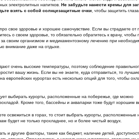
вных электролитных напитков.
Не забудьте нанести кремы для заг
удьте взять с собой солнцезащитные очки
, чтобы защитить глаза
про свое здоровье и хорошее самочувствие. Если вы страдаете от
итесь о своем здоровье, то обязательно обратитесь к врачу, чтобы 
 за своим организмом и медикаментозному лечению при необходи
ью внимание даже на отдыхе.
идают очень высокие температуры, поэтому соблюдение правильно
ростит вашу жизнь. Если вы не знаете, куда отправиться, то лучши
 на европейских курортах есть несколько опций для того, чтобы охл
дует выбирать курорты, расположенные на побережье, где можно
рохладой. Кроме того, бассейны и аквапарки тоже будут хорошим 
те освежиться в горах, то стоит выбрать курорты, расположенные 
вам будет не только прохладнее, но и более чистый воздух.
ть и другие факторы, такие как бюджет, наличие детей, доступност