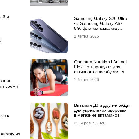
рой и
Samsung Galaxy S26 Ultra
чи Samsung Galaxy A57
5G: флагманська міць
проти доступності
2 Квітня, 2026
й.
Optimum Nutrition і Animal
Flex: топ-продукти для
активного способу життя
1 Квітня, 2026
ование
сти время
Витамин Д3 и другие БАДы
для укрепления здоровья
в магазине витаминов
ься к
25 Березня, 2026
одежду из