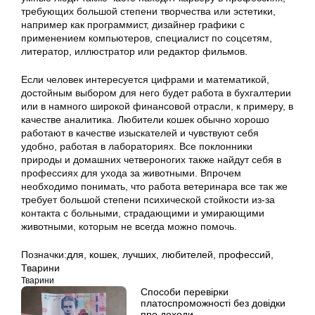
требующих большой степени творчества или эстетики,
например как программист, дизайнер графики с
применением компьютеров, специалист по соцсетям,
литератор, иллюстратор или редактор фильмов.
Если человек интересуется цифрами и математикой,
достойным выбором для него будет работа в бухгалтерии
или в намного широкой финансовой отрасли, к примеру, в
качестве аналитика. Любители кошек обычно хорошо
работают в качестве изыскателей и чувствуют себя
удобно, работая в лабораториях. Все поклонники
природы и домашних четвероногих также найдут себя в
профессиях для ухода за животными. Впрочем
необходимо понимать, что работа ветеринара все так же
требует большой степени психической стойкости из-за
контакта с больными, страдающими и умирающими
животными, которым не всегда можно помочь.
Позначки:
для
,
кошек
,
лучших
,
любителей
,
профессий
,
Тварини
Тварини
Способи перевірки
платоспроможності без довідки
про доходи