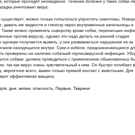
, которые проходят неожиданно. Течение болезни у таких собак лег
радка уничтожает вирус.
 существует; можно только попытаться упростить симптомы. Ново
е, давать им жидкости и глюкозу через внутривенные капельницы и
 Также можно применять сыворотку крови собак, перенесших инфе
енные против вируса), однако это надо делать на ранней стадии
е щенкам получается выжить, у них развиваються нарушения из-за
рганов находящихся внутри. Суки и кобели, предназначающиеся д
ть проверены на наличие собачьей герпесвирусной инфекции. Убо
атся собаки, должна проводиться с применением обыкновенных б
и, так как вирус очень чувствительный к ним. Он быстро погибает 
, вероятнее всего, важен только прямой контакт с животными. Для
вует эффективная вакцина.
для
,
дни
,
жизни
,
опасность
,
Первые
,
Тварини