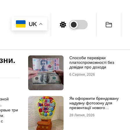
UK
Способи перевірки
зни.
платоспроможності без
довідки про доходи
6 Серпня, 2026
Як оформити брендовану
азной
надувну фотозону для
,
презентації нового
ервые три
продукту
ем.
28 Липня, 2026
 с