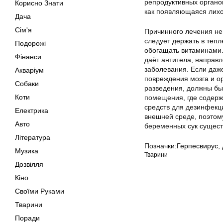
репродуктивных органов
Корисно Знати
как появляющаяся лихо
Дача
Сім'я
Причинного лечения не
следует держать в тепл
Подорожі
обогащать витаминами.
Фінанси
даёт антитела, направл
заболевания. Если даж
Акваріум
повреждения мозга и о
Собаки
разведения, должны бы
Коти
помещения, где содерж
средств для дезинфекци
Електрика
внешней среде, поэтому
Авто
беременных сук сущест
Література
Позначки:
Герпесвирус
,
Музика
Тварини
Дозвілля
Кіно
Своїми Руками
Тварини
Поради