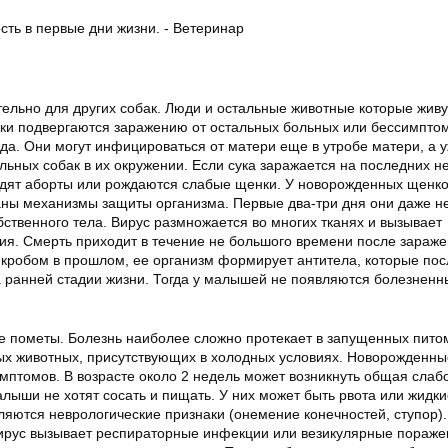
тельно для других собак. Люди и остальные животные которые живу
ки подвергаются заражению от остальных больных или бессимпто
да. Они могут инфицироваться от матери еще в утробе матери, а 
льных собак в их окружении. Если сука заражается на последних н
дят аборты или рождаются слабые щенки. У новорожденных щенк
ы механизмы защиты организма. Первые два-три дня они даже не
ственного тела. Вирус размножается во многих тканях и вызывает
ия. Смерть приходит в течение не большого времени после зараже
микробом в прошлом, ее организм формирует антитела, которые пос
ранней стадии жизни. Тогда у малышей не появляются болезненн
 пометы. Болезнь наиболее сложно протекает в запущенных питом
х животных, присутствующих в холодных условиях. Новорожденны
имптомов. В возрасте около 2 недель может возникнуть общая слабо
лыши не хотят сосать и пищать. У них может быть рвота или жидки
ляются неврологические признаки (онемение конечностей, ступор).
ирус вызывает респираторные инфекции или везикулярные пораже