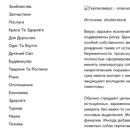
Знайомства
Запчастини
Источник: shutterstock
Послуги
Краса Та Здоров'я
Вирус заразен исключи
подвержены риску. Щен
Для Дорослих
особей собственного ви
Одяг Та Взуття
рождения также от оста
Дитячий Світ
беременности, происхо
полностью сформирован
Будівництво
менять температуру соб
Тварини Та Рослини
некротические поражен
сука имела контакт с 
Різне
защищают молодняк на 
Оголошення
симптомы.
Економіка
Обычно страдают целые
Здоров'я
истощенных, зараженны
Туризм
умереть без каких-то с
носовые выделения. Ма
Наука
фекалии. Иногда добав
Техніка
пожилых собак герпесв