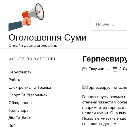
Оголошення
Перейти
Суми
до
вмісту
Оголошення Суми
Онлайн дошка оголошень
Герпесвиру
ФІЛЬТР ПО КАТЕГОРІЇ
Тварини
6 Л
Нерухомість
Робота
Електроніка Та Техніка
Спорт Та Відпочинок
Герпесвирусы весьма п
степени тяжести у боль
Обладнання
например, за герпес и 
Транспорт
недели жизни. Она выз
Дім Та Дача
Пожилые животные как п
воспроизводством.
Хобі