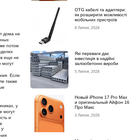
OTG кабелі та адаптери:
як розширити можливості
мобільних пристроїв
8 Липня, 2026
т дома не
мных
уже потом
еделях
Які переваги дає
ов еще не
інвестиція в надійні
 могут
залізобетонні вироби
5 Липня, 2026
ния. Если
ле также
ые
Новый iPhone 17 Pro Max
и оригинальный Айфон 16
никах, у
Про Макс
е могут
3 Липня, 2026
сть и
е
 У
ния