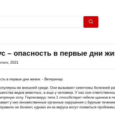
Пошук
с – опасность в первые дни жи
ютого, 2021
опулярны во внешней среде. Они вызывают симптомы болезней р
шинства видов животных, а еще у человека. У нас они ответственны
ветряную оспу. Герпесвирус типа 1 способствует гибели щенков в п
ывает у них множественные органные нарушения с бурным течени
равило не болеют, однако из-за вируса могут появиться проблемы