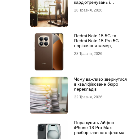
кардіотренувань і
підтримки активного
28 Травня, 2026
способу життя
Redmi Note 15 5G та
Redmi Note 15 Pro 5G:
порівняння камер,
автономності та
28 Травня, 2026
продуктивності
Чому важливо звернутися
в кваліфіковане бюро
перекладів
22 Травня, 2026
Пора купить Айфон:
iPhone 18 Pro Max —
разбор главного флагмана
современности