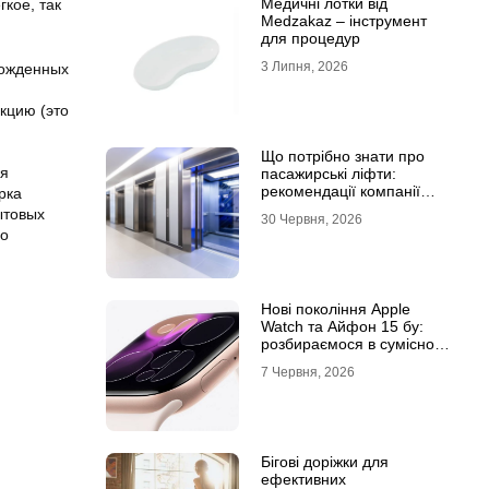
Медичні лотки від
кое, так
Medzakaz – інструмент
для процедур
3 Липня, 2026
рожденных
кцию (это
Що потрібно знати про
ля
пасажирські ліфти:
рекомендації компанії
рка
Leolift
ытовых
30 Червня, 2026
во
Нові покоління Apple
Watch та Айфон 15 бу:
розбираємося в сумісності
та налаштуваннях
7 Червня, 2026
екосистеми
Бігові доріжки для
ефективних