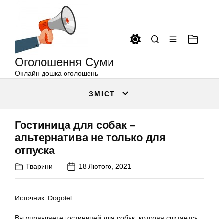
Оголошення
Перейти
Суми
до
вмісту
Оголошення Суми
Онлайн дошка оголошень
ЗМІСТ
Гостиница для собак –
альтернатива не только для
отпуска
Тварини
18 Лютого, 2021
Источник: Dogotel
Вы управляете гостиницей для собак, которая считается