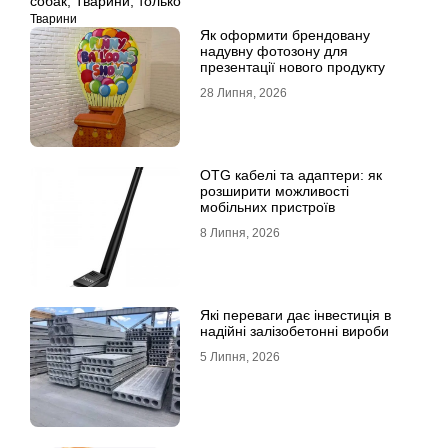
собак
,
Тварини
,
только
Тварини
Як оформити брендовану
надувну фотозону для
презентації нового продукту
28 Липня, 2026
OTG кабелі та адаптери: як
розширити можливості
мобільних пристроїв
8 Липня, 2026
Які переваги дає інвестиція в
надійні залізобетонні вироби
5 Липня, 2026