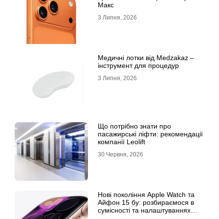
Макс
3 Липня, 2026
Медичні лотки від Medzakaz –
інструмент для процедур
3 Липня, 2026
Що потрібно знати про
пасажирські ліфти: рекомендації
компанії Leolift
30 Червня, 2026
Нові покоління Apple Watch та
Айфон 15 бу: розбираємося в
сумісності та налаштуваннях
екосистеми