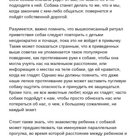
подходите к ней. Собака станет делать то же, что и мы,
когда закончим с кем-либо общаться: повернется и
пойдёт собственной дорогой.
Разумеется, важно помнить, что вышеописанный ритуал
приветствия собак следует повторить с детьми
неоднократно и почаще, пока это не войдет в привычку.
Также может показаться странным, что в приведенных
выше советах не упоминается такое популярное
поведение, как протягивание руки к собаке, чтобы она
могла учуять нас на маленьком расстоянии, или
информация о местах на теле собаки, где ей нравится,
когда ее гладят. Однако мы должны помнить, что даже
наше легкое протягивание руки может заставить пугливую
собаку ощутить опасность и принудить ее защищаться.
Кроме того, не все животные любят, когда их гладят; часто
собаки подойдут к нам, чтобы просто обнюхать нас или
потереться об нас, о чем, к большому сожалению, не
каждый знает.
Стоит также знать, что знакомству ребенка с собакой
может предшествовать так именуемая параллельная
прогулка, во время которой расстояние между ребенком и