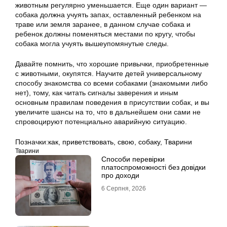
животным регулярно уменьшается. Еще один вариант —
собака должна учуять запах, оставленный ребенком на
траве или земля заранее, в данном случае собака и
ребенок должны поменяться местами по кругу, чтобы
собака могла учуять вышеупомянутые следы.
Давайте помнить, что хорошие привычки, приобретенные
с животными, окупятся. Научите детей универсальному
способу знакомства со всеми собаками (знакомыми либо
нет), тому, как читать сигналы заверения и иным
основным правилам поведения в присутствии собак, и вы
увеличите шансы на то, что в дальнейшем они сами не
спровоцируют потенциально аварийную ситуацию.
Позначки:
как
,
приветствовать
,
свою
,
собаку
,
Тварини
Тварини
Способи перевірки
платоспроможності без довідки
про доходи
6 Серпня, 2026