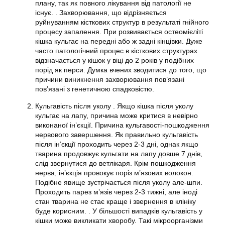
плану, так як повного лікування від патології не
існує. . Захворювання, що відрізняється
руйнуванням кісткових структур в результаті гнійного
процесу запалення. При розвивається остеомієліті
кішка кульгає на передні або ж задні кінцівки. Дуже
часто патологічний процес в кісткових структурах
відзначається у кішок у віці до 2 років у подібних
порід як перси. Думка вчених зводитися до того, що
причини виникнення захворювання пов’язані
пов’язані з генетичною спадковістю.
Кульгавість після уколу . Якщо кішка після уколу
кульгає на лапу, причина може критися в невірно
виконаної ін’єкції. Причина кульгавості-пошкодження
нервового завершення. Як правильно кульгавість
після ін’єкції проходить через 2-3 дні, однак якщо
тварина продовжує кульгати на лапу довше 7 днів,
слід звернутися до ветлікаря. Крім пошкодження
нерва, ін’єкція провокує поріз м’язових волокон.
Подібне явище зустрічається після уколу але-шпи.
Проходить парез м’язів через 2-3 тижні, але іноді
стан тварина не стає краще і звернення в клініку
буде корисним. . У більшості випадків кульгавість у
кішки може викликати хворобу. Такі мікроорганізми