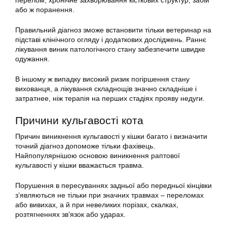
перелом, хронічне захворювання кісткових структур, забій
або ж поранення.
Правильний діагноз зможе встановити тільки ветеринар на
підставі клінічного огляду і додаткових досліджень. Раннє
лікування виник патологічного стану забезпечити швидке
одужання.
В іншому ж випадку високий ризик погіршення стану
вихованця, а лікування складнощів значно складніше і
затратнее, ніж терапія на перших стадіях прояву недуги.
Причини кульгавості кота
Причин виникнення кульгавості у кішки багато і визначити
точний діагноз допоможе тільки фахівець.
Найпопулярнішою основою виникнення раптової
кульгавості у кішки вважається травма.
Порушення в пересуваннях задньої або передньої кінцівки
з’являються не тільки при значних травмах – переломах
або вивихах, а й при невеликих порізах, скалках,
розтягненнях зв’язок або ударах.