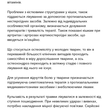
вітамінів.
Проблеми з кістковими структурами у кішок, також
піддаються лікуванню за допомогою протизапальних
нестероїдних засобів. Залежно від індивідуальних
особливостей організму, визначається дозування
препаратів і тривалість терапії. Також показані кішкам при
артритах і артрозах кортикостероїдні засоби, що
вводяться ін’єкційно.
Що стосується остеомієліту у молодих тварин, то він в
переважній більшості клінічних випадків проходить
самостійно в міру дорослішання тварини, а ось
остеохондроз переходить в затяжну стадію і повного
лікування від нього не існує.
Для усунення відчуттів болю у тварини призначається
підтримуюча симптоматична терапія з протизапальними
медикаментозними засобами і знеболюючими ліками.
Кульгавість в результаті травми лікуватися в залежності від
ступеня пошкодження. При невеликих ударах і вивихах,
потрібно накладення міцної фіксуючої пов’язки. Серйозні