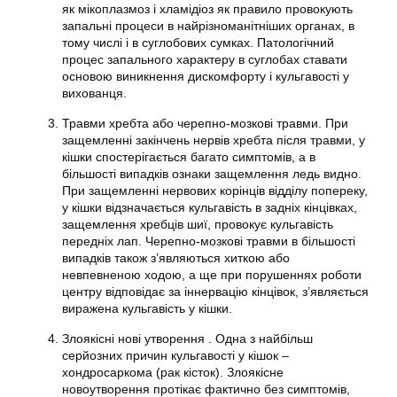
як мікоплазмоз і хламідіоз як правило провокують
запальні процеси в найрізноманітніших органах, в
тому числі і в суглобових сумках. Патологічний
процес запального характеру в суглобах ставати
основою виникнення дискомфорту і кульгавості у
вихованця.
Травми хребта або черепно-мозкові травми. При
защемленні закінчень нервів хребта після травми, у
кішки спостерігається багато симптомів, а в
більшості випадків ознаки защемлення ледь видно.
При защемленні нервових корінців відділу попереку,
у кішки відзначається кульгавість в задніх кінцівках,
защемлення хребців шиї, провокує кульгавість
передніх лап. Черепно-мозкові травми в більшості
випадків також з’являються хиткою або
невпевненою ходою, а ще при порушеннях роботи
центру відповідає за іннервацію кінцівок, з’являється
виражена кульгавість у кішки.
Злоякісні нові утворення . Одна з найбільш
серйозних причин кульгавості у кішок –
хондросаркома (рак кісток). Злоякісне
новоутворення протікає фактично без симптомів,