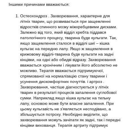
Іншими причинами вважаються:
Остеохондроз . Захворювання, характерне для
літніх тварин, що розвивається при защемленні
відростків спинного мозку міжхребцевими дисками.
Залежно від того, який відділ хребта піддався
патологічного процесу, тварина буде кульгати. Так,
якщо защемлення сталося в відділі шиї – кішка
кульгає на передню лапу. Якщо ж защемлення в
крижовому відділі-тварина буде кульгати на задні
кінцівки, на одні або обидві відразу. Захворювання
вважається хронічним і лікувати його абсолютно не
можливо. Терапія вважається підтримуючої,
спрямованої на нормалізацію стану тварини і
усунення дискомфортних почуттів. і артроз .
Захворювання, частіше діагностуються у літніх
тварин в результаті процесів запалення суглобової
сумки. Наприклад якщо кішка кульгає на тильну
лапу, основою може бути власне запалення. При
цьому кульгавість не з’являється несподівано, а
збільшується потроху. Необхідно виділити, що
захворювання можуть зачіпати як задні, так і передні
кінцівки вихованця. Терапія артриту підтримує