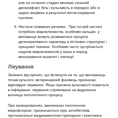
але на останніх стадіях виникає сильний
дискомфорт, біль і кульгавість в передніх або ж
задніх кінцівках в результаті метастазування
пухлини.
Нестача поживних речовин . При гострій нестачі
потрібних мікроелементів, особливо кальцію, у
вихованця можуть розвиватися процеси
дегенеративного характеру в кісткових структурах і
хрящової тканини. Особливо часто зустрічається
недолік мікроелементів у кішок в період
виношування кошенят і лактації.
Лікування
Залежно від причин, що вплинули на те, що вихованець
почав кульгати, ветеринарний фахівець призначає
відповідне лікування. Якщо причина кульгавості ховається
в інфікуванні, лікування спрямоване на видалення
вогнища патологічного процесу.
При захворюваннях, викликаних патогенною
мікрофлорою, призначається курс антибіотиків,
протизапальні медикаментозні препарати і комплекси