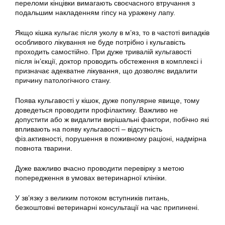
переломи кінцівки вимагають своєчасного втручання з
подальшим накладенням гіпсу на уражену лапу.
Якщо кішка кульгає після уколу в м’яз, то в частоті випадків
особливого лікування не буде потрібно і кульгавість
проходить самостійно. При дуже тривалій кульгавості
після ін’єкції, доктор проводить обстеження в комплексі і
призначає адекватне лікування, що дозволяє видалити
причину патологічного стану.
Поява кульгавості у кішок, дуже популярне явище, тому
доведеться проводити профілактику. Важливо не
допустити або ж видалити вирішальні фактори, побічно які
впливають на появу кульгавості – відсутність
фіз.активності, порушення в поживному раціоні, надмірна
повнота тварини.
Дуже важливо вчасно проводити перевірку з метою
попередження в умовах ветеринарної клініки.
У зв’язку з великим потоком вступників питань,
безкоштовні ветеринарні консультації на час припинені.