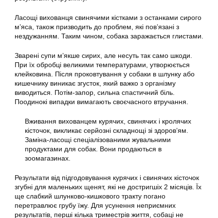
Ласощі вихованця свинячими кістками з останками сирого
м’яса, також призводить до проблем, які пов’язані з
нездужанням. Таким чином, собака заражається глистами.
Зварені супи м’якше сирих, але несуть так само шкоди.
При їх обробці великими температурами, утворюється
клейковина. Після проковтування у собаки в шлунку або
кишечнику виникає згусток, який важко з організму
виводиться. Потім-запор, сильна спастичний біль.
Поодинокі випадки вимагають своєчасного втручання.
Вживання вихованцем курячих, свинячих і кролячих
кісточок, викликає серйозні складнощі зі здоров’ям.
Заміна-ласощі спеціалізованими жувальними
продуктами для собак. Вони продаються в
зоомагазинах.
Результати від підгодовування курячих і свинячих кісточок
згубні для маленьких щенят, які не достригшіх 2 місяців. Їх
ще слабкий шлунково-кишкового тракту погано
перетравлює грубу їжу. Для усунення неприємних
результатів, перші кілька триместрів життя, собаці не