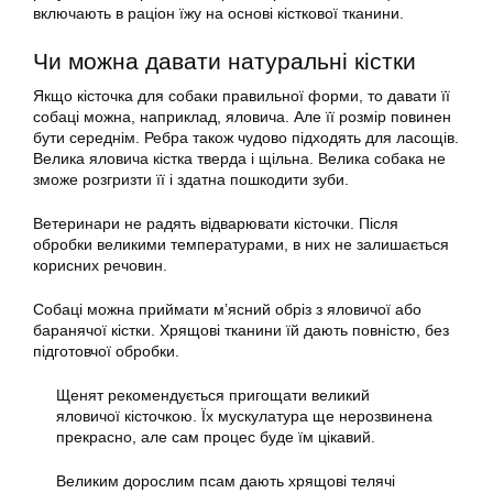
включають в раціон їжу на основі кісткової тканини.
Чи можна давати натуральні кістки
Якщо кісточка для собаки правильної форми, то давати її
собаці можна, наприклад, яловича. Але її розмір повинен
бути середнім. Ребра також чудово підходять для ласощів.
Велика яловича кістка тверда і щільна. Велика собака не
зможе розгризти її і здатна пошкодити зуби.
Ветеринари не радять відварювати кісточки. Після
обробки великими температурами, в них не залишається
корисних речовин.
Собаці можна приймати м’ясний обріз з яловичої або
баранячої кістки. Хрящові тканини їй дають повністю, без
підготовчої обробки.
Щенят рекомендується пригощати великий
яловичої кісточкою. Їх мускулатура ще нерозвинена
прекрасно, але сам процес буде їм цікавий.
Великим дорослим псам дають хрящові телячі