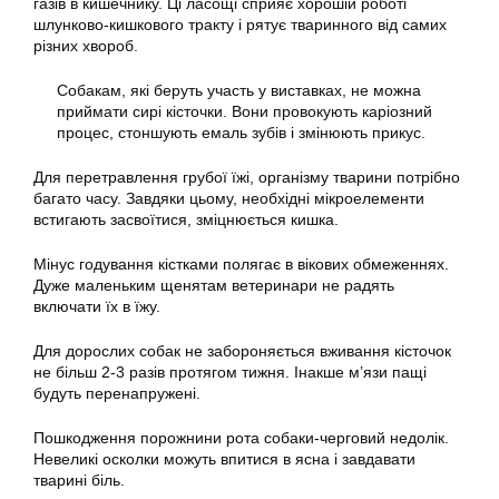
газів в кишечнику. Ці ласощі сприяє хорошій роботі
шлунково-кишкового тракту і рятує тваринного від самих
різних хвороб.
Собакам, які беруть участь у виставках, не можна
приймати сирі кісточки. Вони провокують каріозний
процес, стоншують емаль зубів і змінюють прикус.
Для перетравлення грубої їжі, організму тварини потрібно
багато часу. Завдяки цьому, необхідні мікроелементи
встигають засвоїтися, зміцнюється кишка.
Мінус годування кістками полягає в вікових обмеженнях.
Дуже маленьким щенятам ветеринари не радять
включати їх в їжу.
Для дорослих собак не забороняється вживання кісточок
не більш 2-3 разів протягом тижня. Інакше м’язи пащі
будуть перенапружені.
Пошкодження порожнини рота собаки-черговий недолік.
Невеликі осколки можуть впитися в ясна і завдавати
тварині біль.