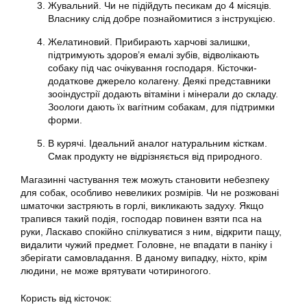
Жувальний. Чи не підійдуть песикам до 4 місяців.
Власнику слід добре познайомитися з інструкцією.
Желатиновий. Прибирають харчові залишки,
підтримують здоров’я емалі зубів, відволікають
собаку під час очікування господаря. Кісточки-
додаткове джерело колагену. Деякі представники
зооіндустрії додають вітаміни і мінерали до складу.
Зоологи дають їх вагітним собакам, для підтримки
форми.
В курячі. Ідеальний аналог натуральним кісткам.
Смак продукту не відрізняється від природного.
Магазинні частування теж можуть становити небезпеку
для собак, особливо невеликих розмірів. Чи не розжовані
шматочки застряють в горлі, викликають задуху. Якщо
трапився такий подія, господар повинен взяти пса на
руки, Ласкаво спокійно спілкуватися з ним, відкрити пащу,
видалити чужий предмет. Головне, не впадати в паніку і
зберігати самовладання. В даному випадку, ніхто, крім
людини, не може врятувати чотириногого.
Користь від кісточок: