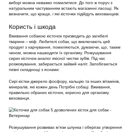
виборі можна неважко помилитися. До того ж поруч з
натуральним частуванням встають магазинні ласощі. Як
визначити, що краще, і які кісточки підійдуть вихованцеві.
Користь і шкода
Вживання собакою кісточок призводить до загибелі
тварини – міф. Любителі собак, що виключають цей
продукт з харчування, помиляються, думаючи, що, таким
чином, можна нашкодити їх організму. Розкушування
сирих кісточок-аналог якісної чистки зубів. Під час
розжовування, забирається зайвий наліт. Запобігаються
певні складнощі з яснами.
Сирі кістки-джерело фосфору, кальцію та інших вітамінів,
мінералів, які кожен день Потрібні собаці. Вживання,
правильно обраних кісточок, корисно для організму
вихованця.
Розкушування розвиває м’язи шлунка і оберігає утворення