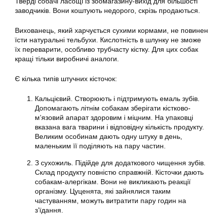
Тверді собачі ласощі із зоомагазину-вихід для більшості
заводчиків. Вони коштують недорого, скрізь продаються.
Вихованець, який харчується сухими кормами, не повинен
їсти натуральні тельбухи. Кислотність в шлунку не зможе
їх переварити, особливо трубчасту кістку. Для цих собак
кращі тільки виробничі аналоги.
Є кілька типів штучних кісточок:
Кальцієвий. Створюють і підтримують емаль зубів.
Допомагають літнім собакам зберігати кістково-
м’язовий апарат здоровим і міцним. На упаковці
вказана вага тварини і відповідну кількість продукту.
Великим особинам дають одну штуку в день,
маленьким її поділяють на пару частин.
З сухожиль. Підійде для додаткового чищення зубів.
Склад продукту повністю справжній. Кісточки дають
собакам-алергікам. Вони не викликають реакції
організму. Цуценята, які зайнялися таким
частуванням, можуть витратити пару годин на
з’їдання.