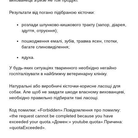
вихованець згризе не той продукт.
Результати від погано підібраною кісточки:
розлади шлунково-кишкового тракту (запор, діарея,
здуття, отруєння);
пошкодження емалі, зубів, травма ясен, глотки,
багате слиновиділення;
ядуха.
У будь-яких ситуаціях тваринного необхідно негайно
госпіталізувати в найближчу ветеринарну клініку.
Натуральні або виробничі кісточки-корисне ласощі для
собак. Але щоб не завдати шкоди власному вихованцеві,
необхідно правильно підбирати такі ласощі.
Код помилки: «Forbidden».Повідомлення про помилку:
«the request cannot be completed because you have
exceeded your quota.»Домен:» youtube.quota».Причина:
«quotaExceeded».