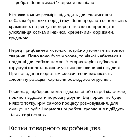
ребра. Вони в змозі їх згризти повністю.
Кісточки точних розмірів підходять для споживання
собакам будь-яких порід і віку. Вони продаються в м’ясних
крамницях на ринку і недорогі. Безпечно пригощати
улюбленця кістками індички, хребетними обрізками,
грудиною.
Перед придбанням кісточок, потрібно уточнити вік вбитої
тварини. Якщо воно було молоде, то ніякої небезпеки в
поїданні для собаки немає. У старих корів в губчастої
структурі скелета накопичуються речовини які шкідливі .
При попаданні в організм собаки, вони викликають
алергічну реакцію, харчовий розлад або отруєння.
Господар, підбираючи між відвареної або сирої кісточкою,
повинен віддавати перевагу другий. Від першої не буде
ніякого толку, крім самого процесу розжовування. Для
очищення зубів і нормальної роботи травлення підійдуть
тільки сирі останки.
Кістки товарного виробництва