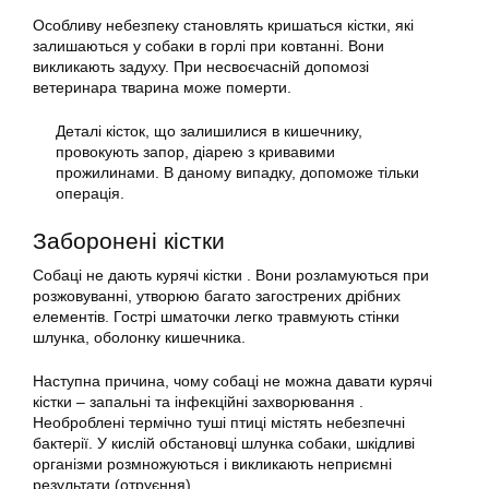
Особливу небезпеку становлять кришаться кістки, які
залишаються у собаки в горлі при ковтанні. Вони
викликають задуху. При несвоєчасній допомозі
ветеринара тварина може померти.
Деталі кісток, що залишилися в кишечнику,
провокують запор, діарею з кривавими
прожилинами. В даному випадку, допоможе тільки
операція.
Заборонені кістки
Собаці не дають курячі кістки . Вони розламуються при
розжовуванні, утворюю багато загострених дрібних
елементів. Гострі шматочки легко травмують стінки
шлунка, оболонку кишечника.
Наступна причина, чому собаці не можна давати курячі
кістки – запальні та інфекційні захворювання .
Необроблені термічно туші птиці містять небезпечні
бактерії. У кислій обстановці шлунка собаки, шкідливі
організми розмножуються і викликають неприємні
результати (отруєння).