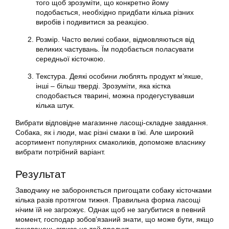
того щоб зрозуміти, що конкретно йому
подобається, необхідно придбати кілька різних
виробів і подивитися за реакцією.
Розмір. Часто великі собаки, відмовляються від
великих частувань. Їм подобається поласувати
середньої кісточкою.
Текстура. Деякі особини люблять продукт м’якше,
інші – більш тверді. Зрозуміти, яка кістка
сподобається тварині, можна продегустувавши
кілька штук.
Вибрати відповідне магазинне ласощі-складне завдання.
Собака, як і люди, має різні смаки в їжі. Але широкий
асортимент популярних смаколиків, допоможе власнику
вибрати потрібний варіант.
Результат
Заводчику не забороняється пригощати собаку кісточками
кілька разів протягом тижня. Правильна форма ласощі
нічим їй не загрожує. Однак щоб не загубитися в певний
момент, господар зобов’язаний знати, що може бути, якщо