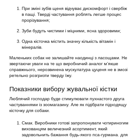
При зміні зубів щеня відчуває дискомфорт і свербіж
в пащі. Тверді частування роблять легше процес
прорізування;
Зуби будуть чистими і міцними, ясна здоровими;
Одна кісточка містить значну кількість вітамін і
мінералів.
Маленьких собак не залишайте наодинці з ласощами. Не
звертаючи уваги на те що виробничий аналог м’якше
справжнього, нерозвинена мускулатура цуценя не в змозі
ретельно розгризти тверду їжу.
Показники вибору жувальної кістки
Люблячий господар буде стимулювати пухнастого друга
частуваннями із зоомагазину. Але як підібрати підходящу
кісточку для собаки.
Смак. Виробники готові запропонувати чотириногим
вихованцям величезний асортимент, який
задовольнить бажання будь-якого пса-гурмана. для