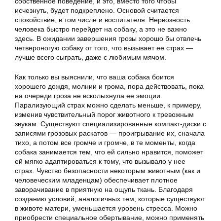
собственное поведение, и это, вместо того чтобы
исчезнуть, будет подкреплено. Основой считается
спокойствие, в том числе и воспитателя. Нервозность
человека быстро перейдет на собаку, а это не важно
здесь. В ожидании завершения грозы хорошо бы отвлечь
четвероногую собаку от того, что вызывает ее страх —
лучше всего сыграть, даже с любимым мячом.
Как только вы выяснили, что ваша собака боится
хорошего дождя, молнии и грома, пора действовать, пока
на очереди гроза не всколыхнула ее эмоции.
Парализующий страх можно сделать меньше, к примеру,
изменив чувствительный порог животного к тревожным
звукам. Существуют специализированные компакт-диски с
записями грозовых раскатов — проигрывание их, сначала
тихо, а потом все громче и громче, в те моменты, когда
собака занимается тем, что ей сильно нравится, поможет
ей мягко адаптироваться к тому, что вызывало у нее
страх. Чувство безопасности некоторым животным (как и
человеческим младенцам) обеспечивает плотное
заворачивание в приятную на ощупь ткань. Благодаря
созданию условий, аналогичных тем, которые существуют
в животе матери, уменьшается уровень стресса. Можно
приобрести специальное обертывание, можно применять