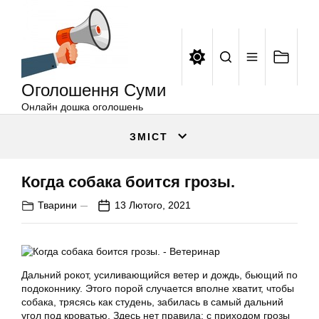
Оголошення
Перейти
Суми
до
вмісту
Оголошення Суми
Онлайн дошка оголошень
ЗМІСТ
Когда собака боится грозы.
Тварини
13 Лютого, 2021
Дальний рокот, усиливающийся ветер и дождь, бьющий по
подоконнику. Этого порой случается вполне хватит, чтобы
собака, трясясь как студень, забилась в самый дальний
угол под кроватью. Здесь нет правила: с приходом грозы