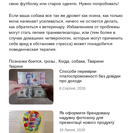
свою футболку или старое одеяло. Нужно попробовать!
Если ваша собака все так же дрожит как осина, как только
моча начинает усиливаться, ничего не остается делать,
как обратиться к ветеринару. Избавлением от проблемы
могут стать легкие транквилизаторы, или (тем более в
случае домашних четвероногих, которые могут причинить
себе вред в обстановке стресса) может понадобится
поведенческая терапия.
Позначки:
боится
,
грозы.
,
Когда
,
собака
,
Тварини
Тварини
Способи перевірки
платоспроможності без довідки
про доходи
6 Серпня, 2026
Як оформити брендовану
надувну фотозону для
презентації нового продукту
28 Липня, 2026