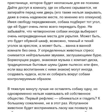
пристанище, которое будет неопасным для ее психики.
Дайте доступ в комнату, где он обычно скрывается, не
запирайте перед ним дверь (его также нельзя закрывать,
даже в очень надежном месте, по мнению его опекунов).
Имея свободу передвижения, собака подберет тот угол,
где ей будет очень легко всего переждать бурю. Не
забывайте, что четвероногие собаки иногда выбирают
очень непредвиденные места для укрытия. Может быть,
это будет обувной шкаф, возможно, темный и тихий
уголок за креслом, а может быть… ванна в ванной
комнате без окна. У определенных животных стресс
снимается нейтральными звуками, заглушающими бурю.
Бормочущее радио, знакомая музыка с компакт-диска,
традиционные бытовые шумы (даже пылесос или фен,
если ваш воспитанник с ними знаком) могут иногда
создавать чудеса, если их собирать вокруг собаки
контролируемым образом.
В тяжелую минуту лучше не оставлять собаку одну, но
одновременно нельзя навязывать ей собственное
общество. Первый рефлекс — обниматься и гладить? К
большому сожалению, не в этот раз. Испуганное
животное будет воспринимать ласку как похвалу за