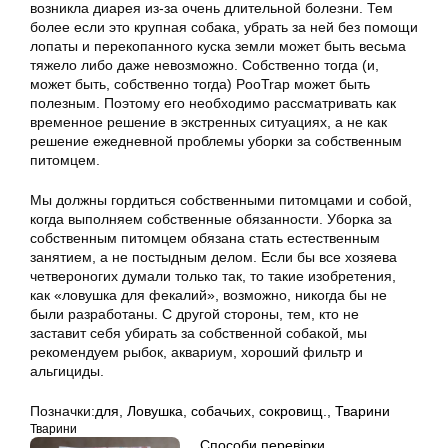
возникла диарея из-за очень длительной болезни. Тем
более если это крупная собака, убрать за ней без помощи
лопаты и перекопанного куска земли может быть весьма
тяжело либо даже невозможно. Собственно тогда (и,
может быть, собственно тогда) PooTrap может быть
полезным. Поэтому его необходимо рассматривать как
временное решение в экстренных ситуациях, а не как
решение ежедневной проблемы уборки за собственным
питомцем.
Мы должны гордиться собственными питомцами и собой,
когда выполняем собственные обязанности. Уборка за
собственным питомцем обязана стать естественным
занятием, а не постыдным делом. Если бы все хозяева
четвероногих думали только так, то такие изобретения,
как «ловушка для фекалий», возможно, никогда бы не
были разработаны. С другой стороны, тем, кто не
заставит себя убирать за собственной собакой, мы
рекомендуем рыбок, аквариум, хороший фильтр и
альгициды.
Позначки:
для
,
Ловушка
,
собачьих
,
сокровищ.
,
Тварини
Тварини
Способи перевірки