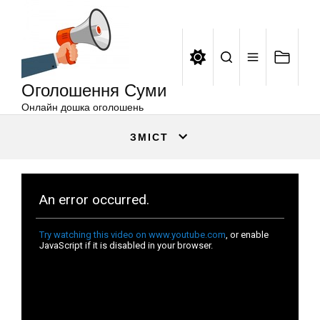
Оголошення
Перейти
Суми
до
вмісту
Оголошення Суми
Онлайн дошка оголошень
ЗМІСТ