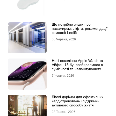
Що потрібно знати про
пасажирські ліфти: рекомендації
компанії Leolift
30 Червня, 2026
Нові покоління Apple Watch та
Айфон 15 бу: розбираємося в
сумісності та налаштуваннях
екосистеми
7 Червня, 2026
Бігові доріжки для ефективних
кардіотренувань і підтримки
активного способу життя
28 Травня, 2026