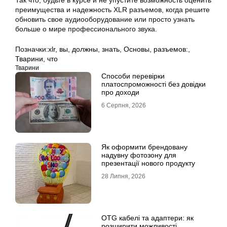
Так что, будьте в курсе и не упустите возможность оценить
преимущества и надежность XLR разъемов, когда решите
обновить свое аудиооборудование или просто узнать
больше о мире профессионального звука.
Позначки:
xlr
,
вы
,
должны
,
знать
,
Основы
,
разъемов:
,
Тварини
,
что
Тварини
Способи перевірки
платоспроможності без довідки
про доходи
6 Серпня, 2026
Як оформити брендовану
надувну фотозону для
презентації нового продукту
28 Липня, 2026
OTG кабелі та адаптери: як
розширити можливості