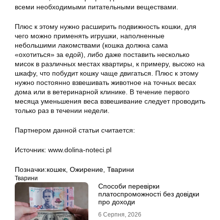
всеми необходимыми питательными веществами.
Плюс к этому нужно расширить подвижность кошки, для
чего можно применять игрушки, наполненные
небольшими лакомствами (кошка должна сама
«охотиться» за едой), либо даже поставить несколько
мисок в различных местах квартиры, к примеру, высоко на
шкафу, что побудит кошку чаще двигаться. Плюс к этому
нужно постоянно взвешивать животное на точных весах
дома или в ветеринарной клинике. В течение первого
месяца уменьшения веса взвешивание следует проводить
только раз в течении недели.
Партнером данной статьи считается:
Источник: www.dolina-noteci.pl
Позначки:
кошек
,
Ожирение
,
Тварини
Тварини
Способи перевірки
платоспроможності без довідки
про доходи
6 Серпня, 2026