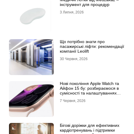
інструмент для процедур
3 Липня, 2026
Що потрібно знати про
пасажирські ліфти: рекомендації
компанії Leolift
30 Червня, 2026
Нові покоління Apple Watch та
Айфон 15 бу: розбираємося в
сумісності та налаштуваннях
екосистеми
7 Червня, 2026
Бігові доріжки для ефективних
кардіотренувань і підтримки