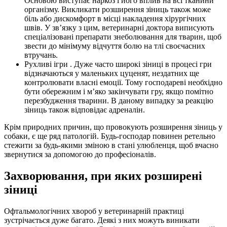
Основою виступає наркоз і його вплив на всі тканини
організму. Викликати розширення зіниць також може
біль або дискомфорт в місці накладення хірургічних
швів. У зв’язку з цим, ветеринарні доктора виписують
спеціалізовані препарати знеболювання для тварин, щоб
звести до мінімуму відчуття болю на тлі своєчасних
втручань.
Рухливі ігри . Дуже часто широкі зіниці в процесі гри
відзначаються у маленьких цуценят, нездатних ще
контролювати власні емоції. Тому господареві необхідно
бути обережним і м’яко закінчувати гру, якщо помітно
перезбудження тварини. В даному випадку за реакцію
зіниць також відповідає адреналін.
Крім природних причин, що провокують розширення зіниць у
собаки, є ще ряд патологій. Будь-господар повинен ретельно
стежити за будь-якими зміною в стані улюбленця, щоб вчасно
звернутися за допомогою до професіоналів.
Захворювання, при яких розширені
зіниці
Офтальмологічних хвороб у ветеринарній практиці
зустрічається дуже багато. Деякі з них можуть виникати