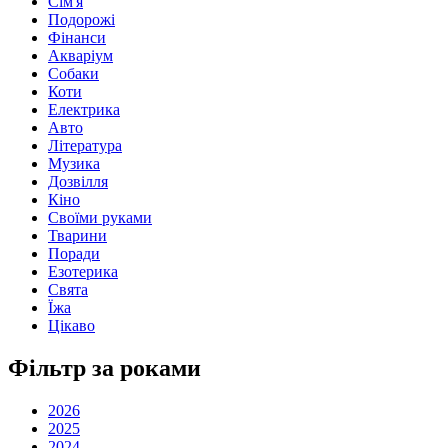
Сім'я
Подорожі
Фінанси
Акваріум
Собаки
Коти
Електрика
Авто
Література
Музика
Дозвілля
Кіно
Своїми руками
Тварини
Поради
Езотерика
Свята
Їжа
Цікаво
Фільтр за роками
2026
2025
2024