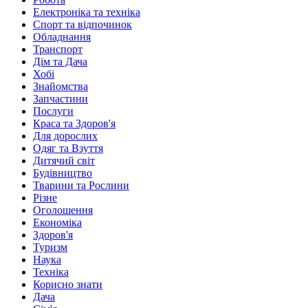
Електроніка та техніка
Спорт та відпочинок
Обладнання
Транспорт
Дім та Дача
Хобі
Знайомства
Запчастини
Послуги
Краса та Здоров'я
Для дорослих
Одяг та Взуття
Дитячий світ
Будівництво
Тварини та Рослини
Різне
Оголошення
Економіка
Здоров'я
Туризм
Наука
Техніка
Корисно знати
Дача