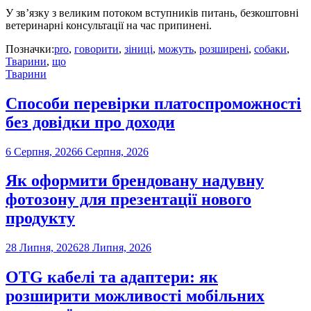
У зв’язку з великим потоком вступників питань, безкоштовні
ветеринарні консультації на час припинені.
Позначки:
pro
,
говорити
,
зіниці
,
можуть
,
розширені
,
собаки
,
Тварини
,
що
Тварини
Способи перевірки платоспроможності
без довідки про доходи
6 Серпня, 2026
6 Серпня, 2026
Як оформити брендовану надувну
фотозону для презентації нового
продукту
28 Липня, 2026
28 Липня, 2026
OTG кабелі та адаптери: як
розширити можливості мобільних