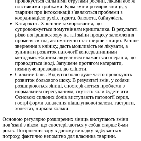
провокується сильними отрутами рослин, ліками або ж
пліснявими грибками. Крім зміни розмірів зіниць, у
тварини при інтоксикації з’являються проблеми з
координацією рухів, нудота, блювота, байдужість.
Катаракта . Хронічне захворювання, що
супроводжується помутнінням кришталика. В результаті
різко погіршився зору на тлі зміни процесу заломлення
променя світла, автоматично стає ширше зіницю. Раніше
звернення в клініку, дасть можливість не лікувати, а
зупинити розвиток патології консервативними
методами. Єдиним лікуванням вважається операція, що
проводиться іноді. Запущене протягом катаракти,
неминуче призводить до сліпоти.
Сильний біль . Відчуття болю дуже часто провокують
розвиток больового шоку. В результаті змін, у собаки
розширюються зіниці, спостерігаються проблеми з
нормальним пересуванням, скутість коли будете йти.
Основою сильних болів виступають патології серця,
гострі форми запалення підшлункової залози, гастрити,
холестаз, ниркові кольки.
Основою регулярно розширених зіниць виступають зміни
пов’язані з віком, що спостерігаються у собак старше 8-ми
років. Погіршення зору в даному випадку відбувається
потроху, фактично непомітно для власника тварини.