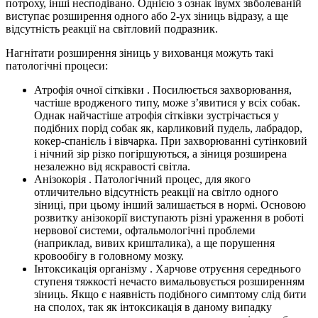
потроху, інші несподівано. Однією з ознак івумх звболеваній
виступає розширення одного або 2-ух зіниць відразу, а ще
відсутність реакції на світловий подразник.
Нагнітати розширення зіниць у вихованця можуть такі
патологічні процеси:
Атрофія очної сітківки . Посилюється захворювання,
частіше вродженого типу, може з’явитися у всіх собак.
Однак найчастіше атрофія сітківки зустрічається у
подібних порід собак як, карликовий пудель, лабрадор,
кокер-спанієль і вівчарка. При захворюванні сутінковий
і нічний зір різко погіршуються, а зіниця розширена
незалежно від яскравості світла.
Анізокорія . Патологічний процес, для якого
отличительно відсутність реакції на світло одного
зіниці, при цьому інший залишається в нормі. Основою
розвитку анізокорії виступають різні ураження в роботі
нервової системи, офтальмологічні проблеми
(наприклад, вивих кришталика), а ще порушення
кровообігу в головному мозку.
Інтоксикація організму . Харчове отруєння середнього
ступеня тяжкості нечасто вимальовується розширенням
зіниць. Якщо є наявність подібного симптому слід бити
на сполох, так як інтоксикація в даному випадку