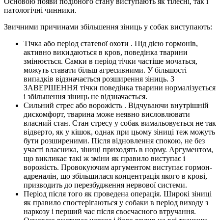
Основою появи подібного стану виступають як тілесні, так і
патологічні чинники.
Звичними причинами збільшення зіниць у собак виступають:
Тічка або період статевої охоти . Під дією гормонів,
активно викидаються в кров, поведінка тварини
змінюється. Самки в період тічки частіше мочаться,
можуть ставати більш агресивними. У більшості
випадків відзначається розширення зіниць. З
ЗАВЕРШЕННЯ тічки поведінка тварини нормалізується
і збільшення зіниць не відзначається.
Сильний стрес або ворожість . Відчуваючи внутрішній
дискомфорт, тварина може неявно висловлювати
власний стан. Стан стресу у собак вимальовується не так
відверто, як у кішок, однак при цьому зіниці теж можуть
бути розширеними. Після відновлення спокою, не без
участі власника, зіниці приходять в норму. Аргументом,
що викликає такі ж зміни як правило виступає і
ворожість. Провокуючим аргументом виступає гормон-
адреналін, що збільшилася концентрація якого в крові,
призводить до перезбудження нервової системи.
Період після того як проведена операція. Широкі зіниці
як правило спостерігаються у собаки в період виходу з
наркозу і перший час після своєчасного втручання.