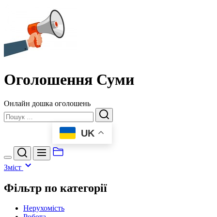
Перейти
Оголошення
до
Суми
вмісту
Оголошення Суми
Онлайн дошка оголошень
Пошук
UK
Зміст
Фільтр по категорії
Нерухомість
Робота