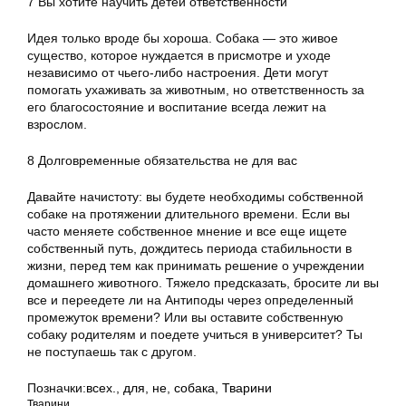
7 Вы хотите научить детей ответственности
Идея только вроде бы хороша. Собака — это живое
существо, которое нуждается в присмотре и уходе
независимо от чьего-либо настроения. Дети могут
помогать ухаживать за животным, но ответственность за
его благосостояние и воспитание всегда лежит на
взрослом.
8 Долговременные обязательства не для вас
Давайте начистоту: вы будете необходимы собственной
собаке на протяжении длительного времени. Если вы
часто меняете собственное мнение и все еще ищете
собственный путь, дождитесь периода стабильности в
жизни, перед тем как принимать решение о учреждении
домашнего животного. Тяжело предсказать, бросите ли вы
все и переедете ли на Антиподы через определенный
промежуток времени? Или вы оставите собственную
собаку родителям и поедете учиться в университет? Ты
не поступаешь так с другом.
Позначки:
всех.
,
для
,
не
,
собака
,
Тварини
Тварини