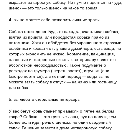
вырастет во взрослую собаку. Не нужно надеятся на чудо;
щенок — это только щенок на какое то время.
4. вы не можете себе позволить лишние траты
Собака стоит денег. Будь то находка, счастливая собака,
взятая из приюта, или породистая собака прямо из
питомника. Хотя он обойдется без украшенного стразами
ошейника и кровати от лучшего дизайнера, есть вещи, на
которых экономить не нужно. Кормление, вакцинация,
плановые и экстренные визиты к ветеринару являются
абсолютной необходимостью. Также подумайте о
расходах на грумера (шерсть растет), игрушки (они
быстро портятся), а в летний период — когда вы не
можете взять собаку в отпуск — на няню или гостиницу
для собак.
5. вы любите стерильные интерьеры
У вас бегут кровь стынет при мысли о пятне на белом
ковре? Собака — это грязные лапы, пух на полу и, тем
более если идет речь о щенках, не один съеденный
тапок. Решение завести в доме четвероногую собаку