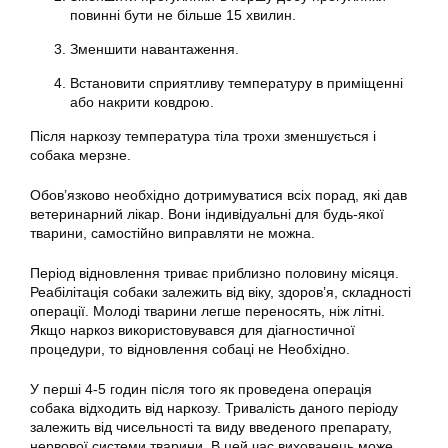
повинні бути не більше 15 хвилин.
Зменшити навантаження.
Встановити сприятливу температуру в приміщенні
або накрити ковдрою.
Після наркозу температура тіла трохи зменшується і
собака мерзне.
Обов’язково необхідно дотримуватися всіх порад, які дав
ветеринарний лікар. Вони індивідуальні для будь-якої
тварини, самостійно виправляти не можна.
Період відновлення триває приблизно половину місяця.
Реабілітація собаки залежить від віку, здоров’я, складності
операції. Молоді тварини легше переносять, ніж літні.
Якщо наркоз використовувався для діагностичної
процедури, то відновлення собаці не Необхідно.
У перші 4-5 годин після того як проведена операція
собака відходить від наркозу. Тривалість даного періоду
залежить від чисельності та виду введеного препарату,
нервової системи тварини. В цей час вихованець може