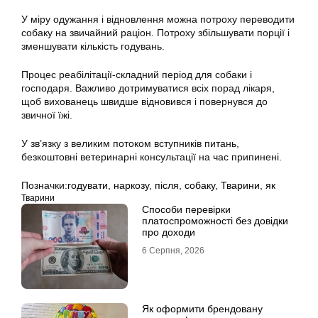
У міру одужання і відновлення можна потроху переводити
собаку на звичайний раціон. Потроху збільшувати порції і
зменшувати кількість годувань.
Процес реабілітації-складний період для собаки і
господаря. Важливо дотримуватися всіх порад лікаря,
щоб вихованець швидше відновився і повернувся до
звичної їжі.
У зв’язку з великим потоком вступників питань,
безкоштовні ветеринарні консультації на час припинені.
Позначки:
годувати
,
наркозу
,
після
,
собаку
,
Тварини
,
як
Тварини
Способи перевірки
платоспроможності без довідки
про доходи
6 Серпня, 2026
Як оформити брендовану