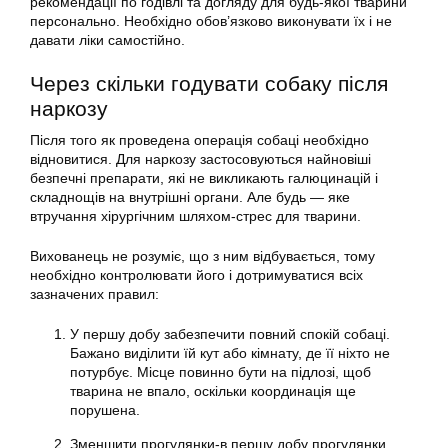
рекомендації по годівлі та догляду для будь-якої тварини
персонально. Необхідно обов’язково виконувати їх і не
давати ліки самостійно.
Через скільки годувати собаку після
наркозу
Після того як проведена операція собаці необхідно
відновитися. Для наркозу застосовуються найновіші
безпечні препарати, які не викликають галюцинацій і
складнощів на внутрішні органи. Але будь — яке
втручання хірургічним шляхом-стрес для тварини.
Вихованець не розуміє, що з ним відбувається, тому
необхідно контролювати його і дотримуватися всіх
зазначених правил:
У першу добу забезпечити повний спокій собаці.
Бажано виділити їй кут або кімнату, де її ніхто не
потурбує. Місце повинно бути на підлозі, щоб
тварина не впало, оскільки координація ще
порушена.
Зменшити прогулянки-в першу добу прогулянки