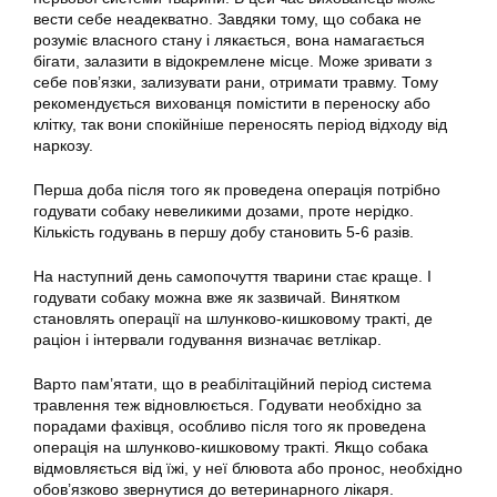
вести себе неадекватно. Завдяки тому, що собака не
розуміє власного стану і лякається, вона намагається
бігати, залазити в відокремлене місце. Може зривати з
себе пов’язки, зализувати рани, отримати травму. Тому
рекомендується вихованця помістити в переноску або
клітку, так вони спокійніше переносять період відходу від
наркозу.
Перша доба після того як проведена операція потрібно
годувати собаку невеликими дозами, проте нерідко.
Кількість годувань в першу добу становить 5-6 разів.
На наступний день самопочуття тварини стає краще. І
годувати собаку можна вже як зазвичай. Винятком
становлять операції на шлунково-кишковому тракті, де
раціон і інтервали годування визначає ветлікар.
Варто пам’ятати, що в реабілітаційний період система
травлення теж відновлюється. Годувати необхідно за
порадами фахівця, особливо після того як проведена
операція на шлунково-кишковому тракті. Якщо собака
відмовляється від їжі, у неї блювота або пронос, необхідно
обов’язково звернутися до ветеринарного лікаря.