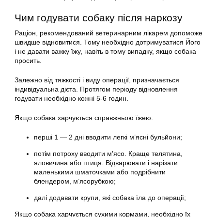
Чим годувати собаку після наркозу
Раціон, рекомендований ветеринарним лікарем допоможе
швидше відновитися. Тому необхідно дотримуватися Його
і не давати важку їжу, навіть в тому випадку, якщо собака
просить.
Залежно від тяжкості і виду операції, призначається
індивідуальна дієта. Протягом періоду відновлення
годувати необхідно кожні 5-6 годин.
Якщо собака харчується справжньою їжею:
перші 1 — 2 дні вводити легкі м’ясні бульйони;
потім потроху вводити м’ясо. Краще телятина,
яловичина або птиця. Відварювати і нарізати
маленькими шматочками або подрібнити
блендером, м’ясорубкою;
далі додавати крупи, які собака їла до операції;
Якщо собака харчується сухими кормами, необхідно їх