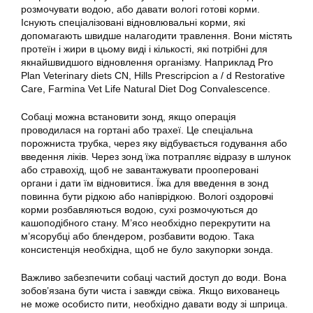
розмочувати водою, або давати вологі готові корми.
Існують спеціалізовані відновлювальні корми, які
допомагають швидше налагодити травлення. Вони містять
протеїн і жири в цьому виді і кількості, які потрібні для
якнайшвидшого відновлення організму. Наприклад Pro
Plan Veterinary diets CN, Hills Prescripcion a / d Restorative
Care, Farmina Vet Life Natural Diet Dog Convalescence.
Собаці можна встановити зонд, якщо операція
проводилася на гортані або трахеї. Це спеціальна
порожниста трубка, через яку відбувається годування або
введення ліків. Через зонд їжа потрапляє відразу в шлунок
або стравохід, щоб не завантажувати прооперовані
органи і дати їм відновитися. Їжа для введення в зонд
повинна бути рідкою або напіврідкою. Вологі оздоровчі
корми розбавляються водою, сухі розмочуються до
кашоподібного стану. М’ясо необхідно перекрутити на
м’ясорубці або блендером, розбавити водою. Така
консистенція необхідна, щоб не було закупорки зонда.
Важливо забезпечити собаці частий доступ до води. Вона
зобов’язана бути чиста і завжди свіжа. Якщо вихованець
не може особисто пити, необхідно давати воду зі шприца.