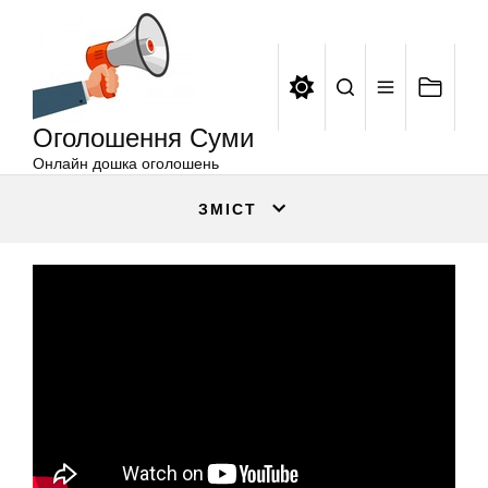
Оголошення
Перейти
Суми
до
вмісту
Оголошення Суми
Онлайн дошка оголошень
ЗМІСТ