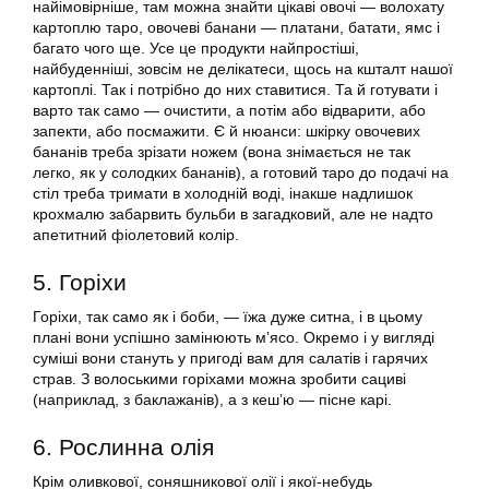
найімовірніше, там можна знайти цікаві овочі — волохату
картоплю таро, овочеві банани — платани, батати, ямс і
багато чого ще. Усе це продукти найпростіші,
найбуденніші, зовсім не делікатеси, щось на кшталт нашої
картоплі. Так і потрібно до них ставитися. Та й готувати і
варто так само — очистити, а потім або відварити, або
запекти, або посмажити. Є й нюанси: шкірку овочевих
бананів треба зрізати ножем (вона знімається не так
легко, як у солодких бананів), а готовий таро до подачі на
стіл треба тримати в холодній воді, інакше надлишок
крохмалю забарвить бульби в загадковий, але не надто
апетитний фіолетовий колір.
5. Горіхи
Горіхи, так само як і боби, — їжа дуже ситна, і в цьому
плані вони успішно замінюють м’ясо. Окремо і у вигляді
суміші вони стануть у пригоді вам для салатів і гарячих
страв. З волоськими горіхами можна зробити сациві
(наприклад, з баклажанів), а з кеш’ю — пісне карі.
6. Рослинна олія
Крім оливкової, соняшникової олії і якої-небудь