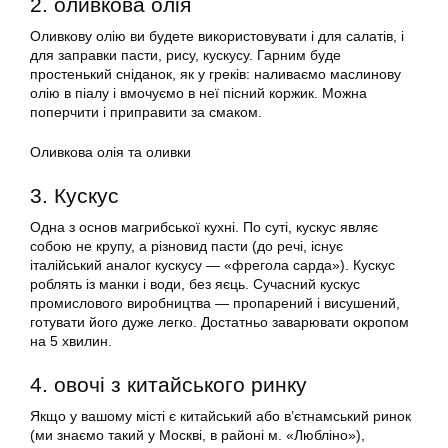
2. оливкова олія
Оливкову олію ви будете використовувати і для салатів, і
для заправки пасти, рису, кускусу. Гарним буде
простенький сніданок, як у греків: наливаємо маслинову
олію в піалу і вмочуємо в неї пісний коржик. Можна
поперчити і приправити за смаком.
Оливкова олія та оливки
3. Кускус
Одна з основ магрибської кухні. По суті, кускус являє
собою не крупу, а різновид пасти (до речі, існує
італійський аналог кускусу — «фрегола сарда»). Кускус
роблять із манки і води, без яєць. Сучасний кускус
промислового виробництва — пропарений і висушений,
готувати його дуже легко. Достатньо заварювати окропом
на 5 хвилин.
4. овочі з китайського ринку
Якщо у вашому місті є китайський або в’єтнамський ринок
(ми знаємо такий у Москві, в районі м. «Любліно»),