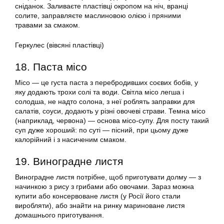
сніданок. Заливаєте пластівці окропом на ніч, вранці
солите, заправляєте маслиновою олією і пряними
травами за смаком.
Геркулес (вівсяні пластівці)
18. Паста місо
Місо — це густа паста з перебродивших соєвих бобів, у
яку додають трохи солі та води. Світла місо легша і
солодша, не надто солона, з неї роблять заправки для
салатів, соуси, додають у різні овочеві страви. Темна місо
(наприклад, червона) — основа місо-супу. Для посту такий
суп дуже хороший: по суті — пісний, при цьому дуже
калорійний і з насиченим смаком.
19. Виноградне листя
Виноградне листя потрібне, щоб приготувати долму — з
начинкою з рису з грибами або овочами. Зараз можна
купити або консервоване листя (у Росії його стали
виробляти), або знайти на ринку мариноване листя
домашнього приготування.