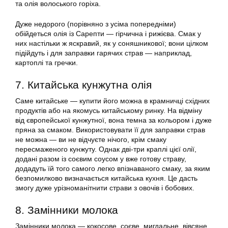
та олія волоського горіха.
Дуже недорого (порівняно з усіма попередніми)
обійдеться олія із Сарепти — гірчична і рижієва. Смак у
них настільки ж яскравий, як у соняшникової; вони цілком
підійдуть і для заправки гарячих страв — наприклад,
картоплі та гречки.
7. Китайська кунжутна олія
Саме китайське — купити його можна в крамничці східних
продуктів або на якомусь китайському ринку. На відміну
від європейської кунжутної, вона темна за кольором і дуже
пряна за смаком. Використовувати її для заправки страв
не можна — ви не відчуєте нічого, крім смаку
пересмаженого кунжуту. Однак дві-три краплі цієї олії,
додані разом із соєвим соусом у вже готову страву,
додадуть їй того самого легко впізнаваного смаку, за яким
безпомилково визначається китайська кухня. Це дасть
змогу дуже урізноманітнити страви з овочів і бобових.
8. Замінники молока
Замінники молока — кокосове, соєве, мигдальне, вівсяне,