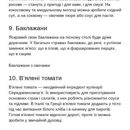
рисове — стануть у пригоді і для кави, і для смузі. На
кокосовому та мигдальному молоці можна зробити східний
суп, а на соєвому — овочеве пюре або соус для пасти.
9. Баклажани
Яскравий смак баклажана на пісному столі буде дуже
доречним. У багатьох стравах баклажан, до речі, з успіхом
замінює м’ясо: що в плові, що в фаршированих перцях,
що в сациві.
Баклажани з овочами
10. В’ялені томати
В’ялені томати — неодмінний інгредієнт кулінарії
Середземномор’я. Їх використовують для приготування
основних страв і салатів, з них роблять різноманітні соуси
та підливи. В Італії та Греції в’ялені томати додають у тісто
під час випікання білого хліба і в начинку для пирогів.
Готові в’ялені томати відносно дорогі, проте їх можна
зробити у звичайній духовці.