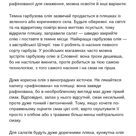
рафінованої для смаження, можна освоїти й інші варіанти.
Темна гарбузова олія зазвичай продається в пляшках із
зеленого або коричневого скла. Будьте обережні: на світлі
та на відкритому повітрі вона миттєво псується, тому
відкрили пляшку, заправили салат — швидко закрийте
олію і поставте в темне місце. Найкраща гарбузова олія —
з австрійської Штирії: там її роблять із насіння певного
сорту гарбуза. У російських магазинах часто можна
зустріти гарбузову олію зі Словенії: вона трохи дешевша,
бо не настільки іменита, проте робиться за тією самою
технологією, з того самого насіння і на смак не гірша.
Дуже корисна олія з виноградних кісточок. Не лякайтеся
напису «рафінована» на пляшці: вона завжди
рафінована, бо в необробленому вигляді має дуже гіркий
смак. Відповідно, запах у нього відсутній, смак несильний,
проте дуже тонкий і витончений. Тому, якщо хочете по-
справжньому оцінити смак цієї олії, варто скуштувати її
просто з хлібом або з травами більш-менш нейтрального
смаку.
Для салатів будуть дуже доречними лляна, кунжутна олія