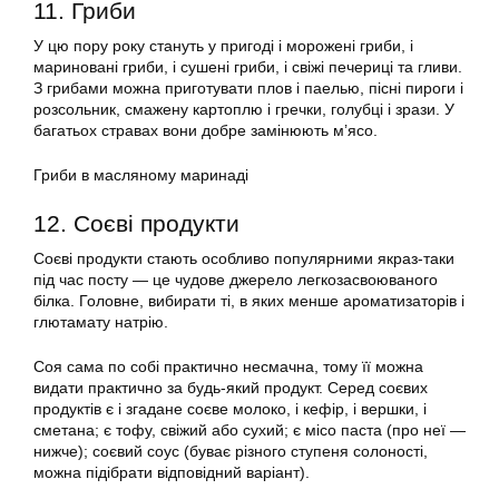
11. Гриби
У цю пору року стануть у пригоді і морожені гриби, і
мариновані гриби, і сушені гриби, і свіжі печериці та гливи.
З грибами можна приготувати плов і паелью, пісні пироги і
розсольник, смажену картоплю і гречки, голубці і зрази. У
багатьох стравах вони добре замінюють м’ясо.
Гриби в масляному маринаді
12. Соєві продукти
Соєві продукти стають особливо популярними якраз-таки
під час посту — це чудове джерело легкозасвоюваного
білка. Головне, вибирати ті, в яких менше ароматизаторів і
глютамату натрію.
Соя сама по собі практично несмачна, тому її можна
видати практично за будь-який продукт. Серед соєвих
продуктів є і згадане соєве молоко, і кефір, і вершки, і
сметана; є тофу, свіжий або сухий; є місо паста (про неї —
нижче); соєвий соус (буває різного ступеня солоності,
можна підібрати відповідний варіант).