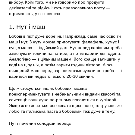
вибору. Крім того, ми не говоримо про продукти
делікатесні та рідкісні: суть православного посту —
стриманість, у всіх сенсах.
1. Нут і маш
Бобові в піст дуже доречні. Наприклад, саме час освоїти
маш і нут. З нуту можна приготувати фалафель, хумус і
суп, з маша — індійський дал. Нут перед варінням треба
замочувати години на чотири, а потім варити дві години.
Аналогічно — з цільним машем: його краще залишити у
воді на цілу ніч, а потім варити години півтори. А ось
очищений маш перед варінням замочувати не треба — і
вариться він недовго, всього 20-30 хвилин.
Що ж стосується інших бобових, можна
поекспериментувати з небанальними видами квасолі та
сочевиці: вони дуже по-різному поводяться в кулінарії.
Якщо ж не хочеться освоювати щось нове, то грузинське
лобіо та італійська паста з бобовими теж дуже в тему.
Нут і печений солодкий перець