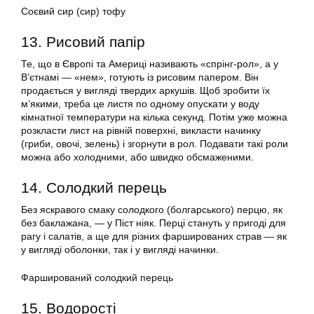
Соєвий сир (сир) тофу
13. Рисовий папір
Те, що в Європі та Америці називають «спрінг-рол», а у
В’єтнамі — «нем», готують із рисовим папером. Він
продається у вигляді твердих аркушів. Щоб зробити їх
м’якими, треба це листя по одному опускати у воду
кімнатної температури на кілька секунд. Потім уже можна
розкласти лист на рівній поверхні, викласти начинку
(гриби, овочі, зелень) і згорнути в рол. Подавати такі роли
можна або холодними, або швидко обсмаженими.
14. Солодкий перець
Без яскравого смаку солодкого (болгарського) перцю, як
без баклажана, — у Піст ніяк. Перці стануть у пригоді для
рагу і салатів, а ще для різних фаршированих страв — як
у вигляді оболонки, так і у вигляді начинки.
Фарширований солодкий перець
15. Водорості