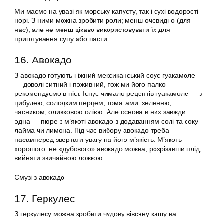
Ми маємо на увазі як морську капусту, так і сухі водорості
норі. З ними можна зробити роли; менш очевидно (для
нас), але не менш цікаво використовувати їх для
приготування супу або пасти.
16. Авокадо
З авокадо готують ніжний мексиканський соус гуакамоле
— доволі ситний і поживний, тож ми його палко
рекомендуємо в піст. Існує чимало рецептів гуакамоле — з
цибулею, солодким перцем, томатами, зеленню,
часником, оливковою олією. Але основа в них завжди
одна — пюре з м’якоті авокадо з додаванням солі та соку
лайма чи лимона. Під час вибору авокадо треба
насамперед звертати увагу на його м’якість. М’якоть
хорошого, не «дубового» авокадо можна, розрізавши плід,
вийняти звичайною ложкою.
Смузі з авокадо
17. Геркулес
З геркулесу можна зробити чудову вівсяну кашу на