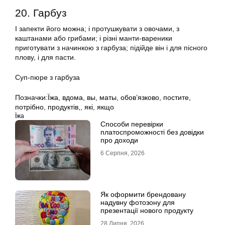
20. Гарбуз
І запекти його можна; і протушкувати з овочами, з
каштанами або грибами; і різні манти-вареники
приготувати з начинкою з гарбуза; підійде він і для пісного
плову, і для пасти.
Суп-пюре з гарбуза
Позначки:
Їжа
,
вдома
,
вы
,
маты
,
обов’язково
,
постите
,
потрібно
,
продуктів,
,
які
,
якщо
Їжа
Способи перевірки
платоспроможності без довідки
про доходи
6 Серпня, 2026
Як оформити брендовану
надувну фотозону для
презентації нового продукту
28 Липня, 2026