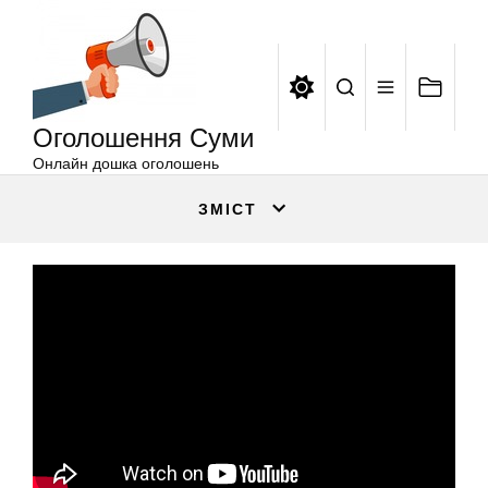
Оголошення
Перейти
Суми
до
вмісту
Оголошення Суми
Онлайн дошка оголошень
ЗМІСТ