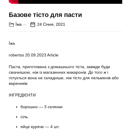
Базове тісто для пасти
Їжа
24 Січня, 2021
Їжа
robertss
20.09.2023
Article
Паста, приготована з домашнього тіста, завжди буде
смачнішою, ніж із магазинних макаронів. До того ж і
готується вона не складніше, ніж тісто для пельменів або
вареників.
ІНГРЕДІЄНТИ
борошно — 3 склянки
сіль
яйце куряче — 4 шт.