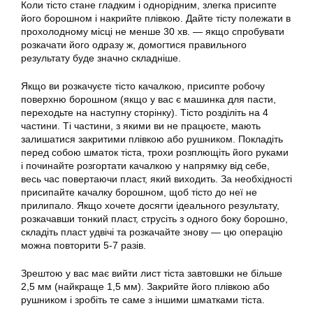
Коли тісто стане гладким і однорідним, злегка присипте
його борошном і накрийте плівкою. Дайте тісту полежати в
прохолодному місці не менше 30 хв. — якщо спробувати
розкачати його одразу ж, домогтися правильного
результату буде значно складніше.
Якщо ви розкачуєте тісто качалкою, присипте робочу
поверхню борошном (якщо у вас є машинка для пасти,
переходьте на наступну сторінку). Тісто розділіть на 4
частини. Ті частини, з якими ви не працюєте, мають
залишатися закритими плівкою або рушником. Покладіть
перед собою шматок тіста, трохи розплющіть його руками
і починайте розгортати качалкою у напрямку від себе,
весь час повертаючи пласт, який виходить. За необхідності
присипайте качалку борошном, щоб тісто до неї не
прилипало. Якщо хочете досягти ідеального результату,
розкачавши тонкий пласт, струсіть з одного боку борошно,
складіть пласт удвічі та розкачайте знову — цю операцію
можна повторити 5-7 разів.
Зрештою у вас має вийти лист тіста завтовшки не більше
2,5 мм (найкраще 1,5 мм). Закрийте його плівкою або
рушником і зробіть те саме з іншими шматками тіста.