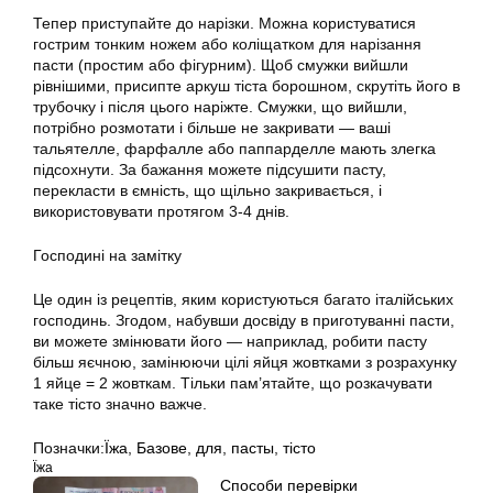
Тепер приступайте до нарізки. Можна користуватися
гострим тонким ножем або коліщатком для нарізання
пасти (простим або фігурним). Щоб смужки вийшли
рівнішими, присипте аркуш тіста борошном, скрутіть його в
трубочку і після цього наріжте. Смужки, що вийшли,
потрібно розмотати і більше не закривати — ваші
тальятелле, фарфалле або паппарделле мають злегка
підсохнути. За бажання можете підсушити пасту,
перекласти в ємність, що щільно закривається, і
використовувати протягом 3-4 днів.
Господині на замітку
Це один із рецептів, яким користуються багато італійських
господинь. Згодом, набувши досвіду в приготуванні пасти,
ви можете змінювати його — наприклад, робити пасту
більш яєчною, замінюючи цілі яйця жовтками з розрахунку
1 яйце = 2 жовткам. Тільки пам’ятайте, що розкачувати
таке тісто значно важче.
Позначки:
Їжа
,
Базове
,
для
,
пасты
,
тісто
Їжа
Способи перевірки