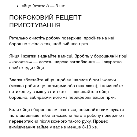
яйце (жовток) — 3 шт.
ПОКРОКОВИЙ РЕЦЕПТ
ПРИГОТУВАННЯ
Ретельно очистіть робочу поверхню; просійте на неї
борошно з сіллю так, щоб вийшла гірка.
Яйця і жовтки з’єднайте в мисці. Зробіть у борошняній гірці
«колодязь» — досить широке заглиблення — і акуратно
влийте туди яйця.
Злегка збовтайте яйця, щоб змішалися білки і жовтки
(можна робити це пальцями або виделкою), і починайте
потихеньку замішувати тісто — підсипайте в яйця
борошно, забираючи його «з периферії» вашої гірки.
Коли яйця і борошно змішаються, починайте вимішувати
тісто активніше, ніби втискаючи його в робочу поверхню і
перевертаючи після кожного такого руху. Процес
вимішування займе у вас не менше 8-10 хв.