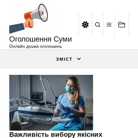
Оголошення
Перейти
Суми
до
вмісту
Оголошення Суми
Онлайн дошка оголошень
ЗМІСТ
Важливість вибору якісних