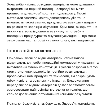
Хоча вибір якісних розхідних матеріалів може здаватися
витратним на перший погляд, насправді він може
призвести до економії коштів у подальшому. Якісні
матеріали зазвичай мають довготривалу дію та не
вимагають частої заміни, що дозволяє зменшити витрати
на ремонт та корекцію лікування. Крім того, використання
якісних матеріалів допомагає уникнути потреби у
повторних процедурах та лікуванні ускладнень, що може
зекономити час та гроші як стоматологу, так і пацієнтові.
Інноваційні можливості
Обираючи якісні розхідні матеріали, стоматологи
відкривають для себе інноваційні можливості у лікуванні та
виготовленні зубних конструкцій. Сучасні розробки в галузі
стоматологічних матеріалів постійно розвиваються,
пропонуючи нові продукти та технології, які покращують
ефективність та результати лікування. Використання
передових розхідних матеріалів дозволяє стоматологам
застосовувати найновітніші методики та техніки, що
сприяє досягненню оптимальних клінічних результатів.
Позначки:
Важливість
,
выбору
,
для
,
Здоров'я
,
матеріалів
,