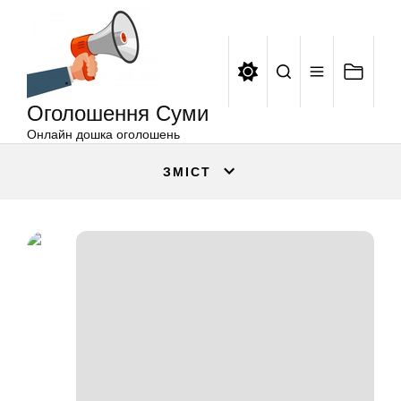
Оголошення
Перейти
Суми
до
вмісту
Оголошення Суми
Онлайн дошка оголошень
ЗМІСТ