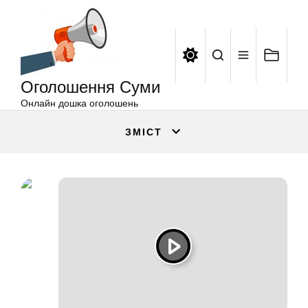
Оголошення
Перейти
Суми
до
вмісту
Оголошення Суми
Онлайн дошка оголошень
ЗМІСТ