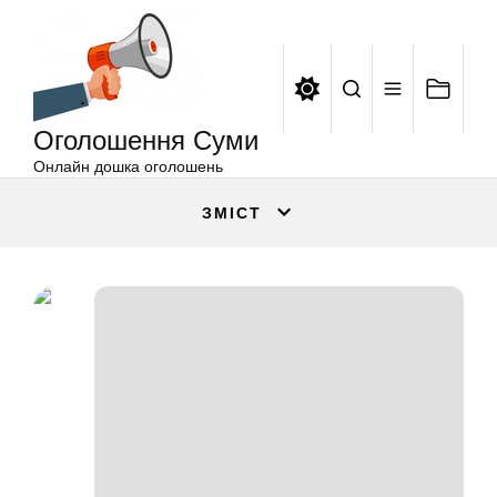
Оголошення
Перейти
Суми
до
вмісту
Оголошення Суми
Онлайн дошка оголошень
ЗМІСТ