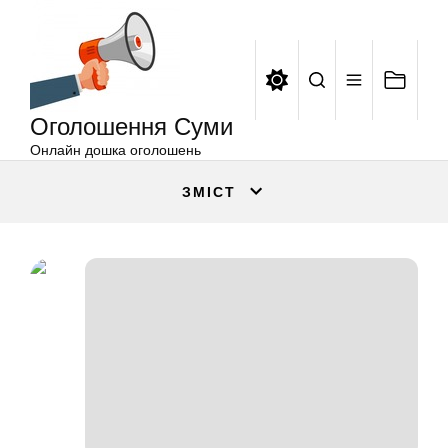
Оголошення
Перейти
Суми
до
вмісту
Оголошення Суми
Онлайн дошка оголошень
ЗМІСТ