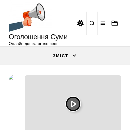
Оголошення
Перейти
Суми
до
вмісту
Оголошення Суми
Онлайн дошка оголошень
ЗМІСТ