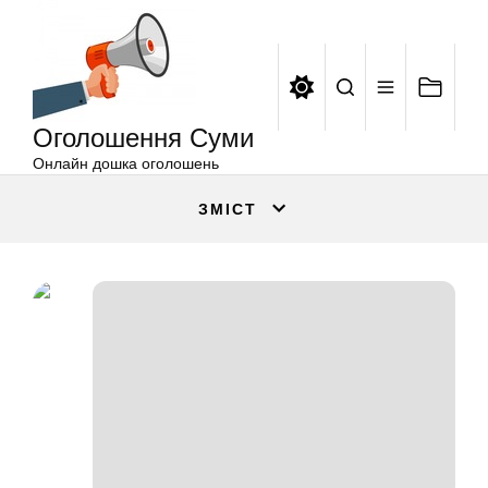
Оголошення
Перейти
Суми
до
вмісту
Оголошення Суми
Онлайн дошка оголошень
ЗМІСТ