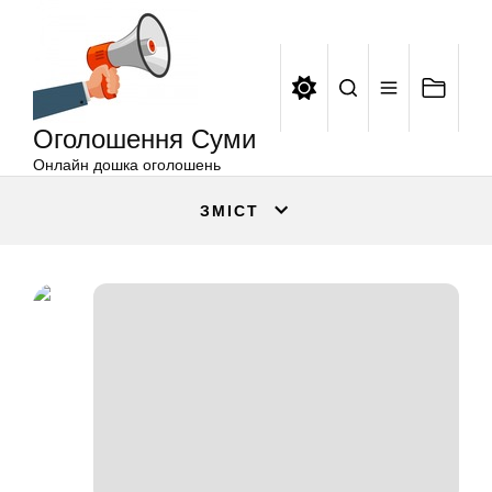
Оголошення
Перейти
Суми
до
вмісту
Оголошення Суми
Онлайн дошка оголошень
ЗМІСТ