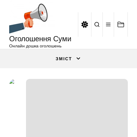
Оголошення
Перейти
Суми
до
вмісту
Оголошення Суми
Онлайн дошка оголошень
ЗМІСТ