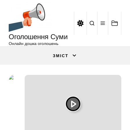
Оголошення
Перейти
Суми
до
вмісту
Оголошення Суми
Онлайн дошка оголошень
ЗМІСТ