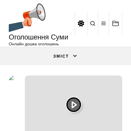
Оголошення
Перейти
Суми
до
вмісту
Оголошення Суми
Онлайн дошка оголошень
ЗМІСТ