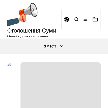
Оголошення
Перейти
Суми
до
вмісту
Оголошення Суми
Онлайн дошка оголошень
ЗМІСТ