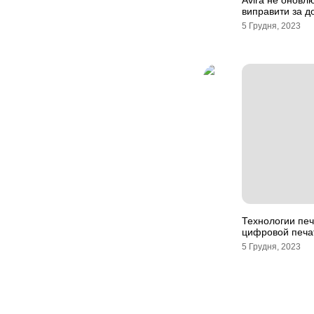
Avira не оновлю
виправити за д
5 Грудня, 2023
Технологии печ
цифровой печа
5 Грудня, 2023
Навігація
записів