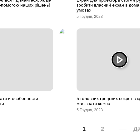
ється? Дізнайтеся, як це
Екран для проектора своїми р
опомогою наших рішень!
зробити власний екран в дома
умовах
5 Грудня, 2023
ати и особенности
5 головних грецьких секретів кр
ти
має знати кожна
5 Грудня, 2023
1
2
Да