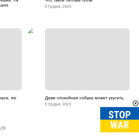
уками: Як
Что такое теплые полы
шніх
5 Грудня, 2023
аси, які
Даже спокойная собака может укусить
5 Грудня, 2023
лі