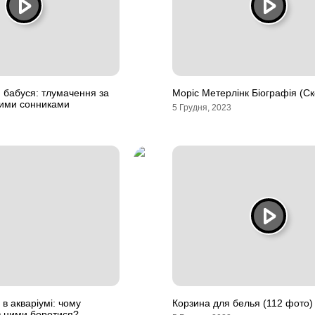
я бабуся: тлумачення за
Моріс Метерлінк Біографія (С
ими сонниками
5 Грудня, 2023
 в акваріумі: чому
Корзина для белья (112 фото)
 з ними боротися?