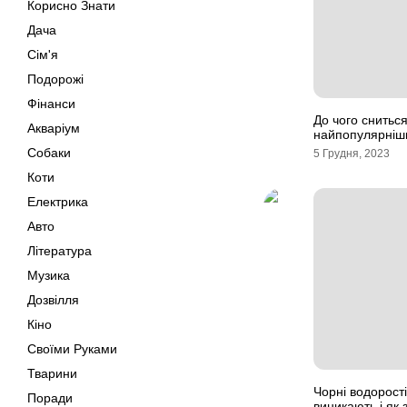
Корисно Знати
Дача
Сім'я
Подорожі
Фінанси
До чого снитьс
Акваріум
найпопулярніш
Собаки
5 Грудня, 2023
Коти
Електрика
Авто
Література
Музика
Дозвілля
Кіно
Своїми Руками
Тварини
Чорні водорості
Поради
виникають і як