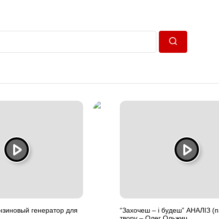
Пошук
нзиновый генератор для
“Захочеш – і будеш” АНАЛІЗ (п
твору – Олег Ольжич