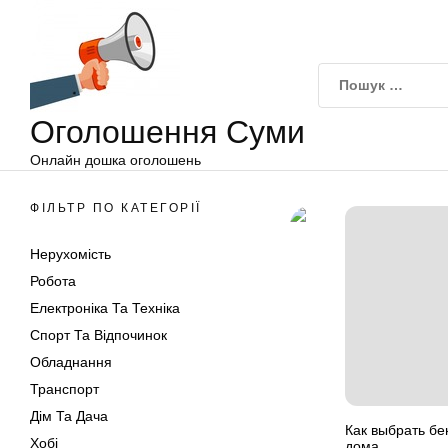
Оголошення
Перейти
Суми
до
вмісту
Оголошення Суми
Онлайн дошка оголошень
ФІЛЬТР ПО КАТЕГОРІЇ
Нерухомість
Робота
Електроніка Та Техніка
Спорт Та Відпочинок
Обладнання
Транспорт
Дім Та Дача
Как выбрать бе
Хобі
дома